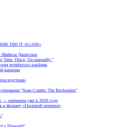
 «SHE DID IT AGAIN»
и Майкла Джексона
 Time. Disco, Occasionally."
одом четвёртого альбома
ой карьеры
последствия»
 премьера “Sean Combs: The Reckoning”
 — премьера уже в 2026 году
к к фильму «Грозовой перевал»
s”
f a Showgirl"