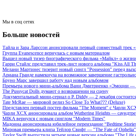
Мы в соц сетях
Больше новостей
Тайла и Зара Ларссон анонсировали первый совместный трек
Группа Evanescence вернулась с новым материалом
Вышел новый тизер биографического фильма «Майкл» о жизн
Гарри Стайлс представил трек-лист нового альбома "Kiss All The
Мелани Мартинес тизерит новый сингл "Possession" перед вых
Ариана Гранде намекнула на возможное завершение гастрольн
Бруно Марс завершил работу над новым альбомом
Премьера нового мини-альбома Вани Дмитриенко «Эмоции — 
The Pussycat Dolls думают о возвращении на сцену
Документальный мини-сериал о P. Diddy — 2 декабря состоится
Tate McRae — мировой релиз So Close To What??? (Deluxe)
Представлен первый постер фильма "The Moment" с Чарли XCX
Чарли XCX анонсировала альбом Wuthering Heights — саундтре
MIKA вернулся с новым синглом "Modern Times"
Мадонна анонсировала юбилейное переиздание “Bedtime Storie
Мировая премьера клипа Тейлор Свифт — "The Fate of Ophelia"
Taylor Swift выпустила четыре новые версии альбома "The Life o