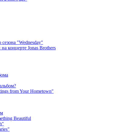
 сезона "Wednesday"
на концерте Jonas Brothers
бома
 альбом?
tings from Your Hometown"
ьм
hing Beautiful
h"
ries"