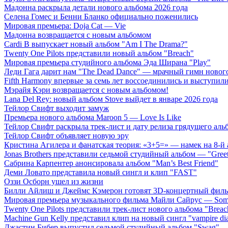
Мадонна раскрыла детали нового альбома 2026 года
Селена Гомес и Бенни Бланко официально поженились
Мировая премьера: Doja Cat — Vie
Мадонна возвращается с новым альбомом
Cardi B выпускает новый альбом "Am I The Drama?"
Twenty One Pilots представили новый альбом "Breach"
Мировая премьера студийного альбома Эда Ширана "Play"
Леди Гага дарит нам "The Dead Dance" — мрачный гимн нового
Fifth Harmony впервые за семь лет воссоединились и выступили 
Мэрайя Кэри возвращается с новым альбомом!
Lana Del Rey: новый альбом Stove выйдет в январе 2026 года
Тейлор Свифт выходит замуж
Премьера нового альбома Maroon 5 — Love Is Like
Тейлор Свифт раскрыла трек-лист и дату релиза грядущего аль
Тейлор Свифт объявляет новую эру
Кристина Агилера и фанатская теория: «3+5=» — намек на 8-й
Jonas Brothers представили седьмой студийный альбом — "Gree
Сабрина Карпентер анонсировала альбом "Man’s Best Friend"
Деми Ловато представила новый сингл и клип "FAST"
Оззи Осборн ушел из жизни
Билли Айлиш и Джеймс Кэмерон готовят 3D-концертный фил
Мировая премьера музыкального фильма Майли Сайрус — Somet
Twenty One Pilots представили трек-лист нового альбома "Breac
Machine Gun Kelly представил клип на новый сингл "vampire dia
Джастин Бибер выпустил седьмой студийный альбом "Swag"