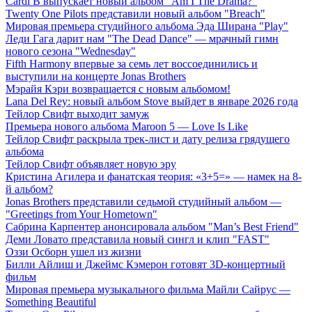
Cardi B выпускает новый альбом "Am I The Drama?"
Twenty One Pilots представили новый альбом "Breach"
Мировая премьера студийного альбома Эда Ширана "Play"
Леди Гага дарит нам "The Dead Dance" — мрачный гимн
нового сезона "Wednesday"
Fifth Harmony впервые за семь лет воссоединились и
выступили на концерте Jonas Brothers
Мэрайя Кэри возвращается с новым альбомом!
Lana Del Rey: новый альбом Stove выйдет в январе 2026 года
Тейлор Свифт выходит замуж
Премьера нового альбома Maroon 5 — Love Is Like
Тейлор Свифт раскрыла трек-лист и дату релиза грядущего
альбома
Тейлор Свифт объявляет новую эру
Кристина Агилера и фанатская теория: «3+5=» — намек на 8-
й альбом?
Jonas Brothers представили седьмой студийный альбом —
"Greetings from Your Hometown"
Сабрина Карпентер анонсировала альбом "Man’s Best Friend"
Деми Ловато представила новый сингл и клип "FAST"
Оззи Осборн ушел из жизни
Билли Айлиш и Джеймс Кэмерон готовят 3D-концертный
фильм
Мировая премьера музыкального фильма Майли Сайрус —
Something Beautiful