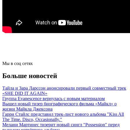
Мы в соц сетях
Больше новостей
Тайла и Зара Ларссон анонсировали первый совместный трек
«SHE DID IT AGAIN»
Группа Evanescence вернулась с новым материалом
Вышел новый тизер биографического фильма «Майкл» о
жизни Майкла Джексона
Гарри Стайлс представил трек-лист нового альбома "Kiss All
The Time. Disco, Occasionally."
Мелани Мартинес тизерит новый сингл "Possession" перед
выходом четвёртого альбома