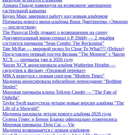
Ариана Гранде намекнула на возможное завершение
гастрольной карьеры
Бруно Марс завершил работу над новым альбомом
Премьера нового мини-альбома Вани Дмитриенко «Эмоции
— последствия»
The Pussycat Dolls думают о возвращении на сцену
Документальный мини-сериал о P. Diddy — 2 декабря
состоится премьера “Sean Combs: The Reckoning”
Tate McRae — мировой релиз So Close To What??? (Deluxe)
Представлен первый постер фильма "The Moment" с Чарли
XCX — премьера уже в 2026 году
Чарли XCX анонсировала альбом Wuthering Heights —
саундтрек к фильму «Грозовой перевал»
MIKA вернулся с новым синглом "Modern Times"
Мадонна анонсировала юбилейное переиздание “Bedtime
Stories”
Мировая премьера клипа Тейлор Свифт — "The Fate of
Ophelia"
Taylor Swift выпустила четыре новые версии альбома "The
Life of a Showgirl"
Мадонна раскрыла детали нового альбома 2026 года
Селена Гомес и Бенни Бланко официально поженились
Мировая премьера: Doja Cat — Vie
Мадонна возвращается с новым альбомом