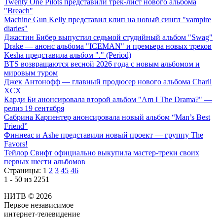
Twenty One Pilots представили трек-лист нового альбома
"Breach"
Machine Gun Kelly представил клип на новый сингл "vampire
diaries"
Джастин Бибер выпустил седьмой студийный альбом "Swag"
Drake — анонс альбома "ICEMAN" и премьера новых треков
Kesha представила альбом "." (Period)
BTS возвращаются весной 2026 года с новым альбомом и
мировым туром
Джек Антонофф — главный продюсер нового альбома Charli
XCX
Карди Би анонсировала второй альбом "Am I The Drama?" —
релиз 19 сентября
Сабрина Карпентер анонсировала новый альбом “Man’s Best
Friend”
Финнеас и Ashe представили новый проект — группу The
Favors!
Тейлор Свифт официально выкупила мастер-треки своих
первых шести альбомов
Страницы:
1
2
3
45
46
1 - 50 из 2251
НИТВ © 2026
Первое независимое
интернет-телевидение