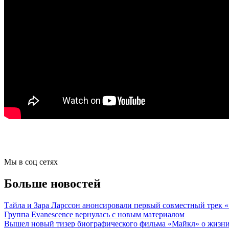
Мы в соц сетях
Больше новостей
Тайла и Зара Ларссон анонсировали первый совместный трек
Группа Evanescence вернулась с новым материалом
Вышел новый тизер биографического фильма «Майкл» о жизн