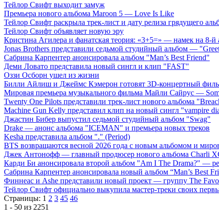
Тейлор Свифт выходит замуж
Премьера нового альбома Maroon 5 — Love Is Like
Тейлор Свифт раскрыла трек-лист и дату релиза грядущего аль
Тейлор Свифт объявляет новую эру
Кристина Агилера и фанатская теория: «3+5=» — намек на 8-й
Jonas Brothers представили седьмой студийный альбом — "Gree
Сабрина Карпентер анонсировала альбом "Man’s Best Friend"
Деми Ловато представила новый сингл и клип "FAST"
Оззи Осборн ушел из жизни
Билли Айлиш и Джеймс Кэмерон готовят 3D-концертный фил
Мировая премьера музыкального фильма Майли Сайрус — Somet
Twenty One Pilots представили трек-лист нового альбома "Breac
Machine Gun Kelly представил клип на новый сингл "vampire dia
Джастин Бибер выпустил седьмой студийный альбом "Swag"
Drake — анонс альбома "ICEMAN" и премьера новых треков
Kesha представила альбом "." (Period)
BTS возвращаются весной 2026 года с новым альбомом и мир
Джек Антонофф — главный продюсер нового альбома Charli 
Карди Би анонсировала второй альбом "Am I The Drama?" — ре
Сабрина Карпентер анонсировала новый альбом “Man’s Best Fr
Финнеас и Ashe представили новый проект — группу The Favo
Тейлор Свифт официально выкупила мастер-треки своих перв
Страницы:
1
2
3
45
46
1 - 50 из 2251