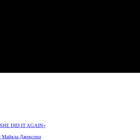
 «SHE DID IT AGAIN»
и Майкла Джексона