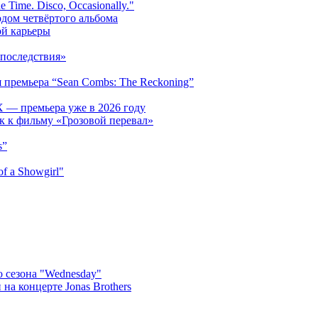
 Time. Disco, Occasionally."
одом четвёртого альбома
ой карьеры
последствия»
 премьера “Sean Combs: The Reckoning”
 — премьера уже в 2026 году
к к фильму «Грозовой перевал»
s”
f a Showgirl"
 сезона "Wednesday"
на концерте Jonas Brothers