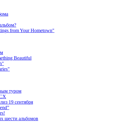
бома
 альбом?
tings from Your Hometown"
ьм
hing Beautiful
h"
ries"
овым туром
XCX
лиз 19 сентября
iend”
rs!
ых шести альбомов