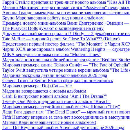
Гарри Стайлс представил трек-лист нового альбома "Kiss All The
Мелани Мартинес тизерит новый сингл "Possession" перед вых
Ариана Гранде намекнула на возможное завершение гастрольн
Бруно Марс завершил работу над новым альбомом
Премьера нового мини-альбома Вани Дмитриенко «Эмоции — 
The Pussycat Dolls думают о возвращении на сцену
Документальный мини-сериал о P. Diddy — 2 декабря состоится
Tate McRae — мировой релиз So Close To What??? (Deluxe)
Представлен первый постер фильма "The Moment" с Чарли XCX
Чарли XCX анонсировала альбом Wuthering Heights — саундтре
MIKA вернулся с новым синглом "Modern Times"
Мадонна анонсировала юбилейное переиздание “Bedtime Storie
Мировая премьера клипа Тейлор Свифт — "The Fate of Ophelia"
Taylor Swift выпустила четыре новые версии альбома "The Life o
Мадонна раскрыла детали нового альбома 2026 года
Селена Гомес и Бенни Бланко официально поженились
Мировая премьера: Doja Cat — Vie
Мадонна возвращается с новым альбомом
Cardi B выпускает новый альбом "Am I The Drama?"
Twenty One Pilots представили новый альбом "Breach"
Мировая премьера студийного альбома Эда Ширана "Play"
Леди Гага дарит нам "The Dead Dance" — мрачный гимн нового
Fifth Harmony впервые за семь лет воссоединились и выступили 
Мэрайя Кэри возвращается с новым альбомом!
Lana Del Rey: новый альбом Stove выйдет в январе 2026 года