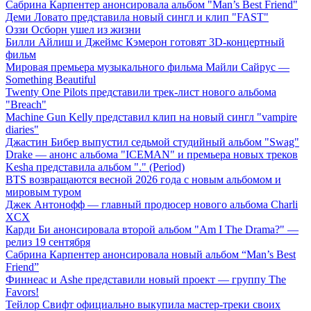
Сабрина Карпентер анонсировала альбом "Man’s Best Friend"
Деми Ловато представила новый сингл и клип "FAST"
Оззи Осборн ушел из жизни
Билли Айлиш и Джеймс Кэмерон готовят 3D-концертный
фильм
Мировая премьера музыкального фильма Майли Сайрус —
Something Beautiful
Twenty One Pilots представили трек-лист нового альбома
"Breach"
Machine Gun Kelly представил клип на новый сингл "vampire
diaries"
Джастин Бибер выпустил седьмой студийный альбом "Swag"
Drake — анонс альбома "ICEMAN" и премьера новых треков
Kesha представила альбом "." (Period)
BTS возвращаются весной 2026 года с новым альбомом и
мировым туром
Джек Антонофф — главный продюсер нового альбома Charli
XCX
Карди Би анонсировала второй альбом "Am I The Drama?" —
релиз 19 сентября
Сабрина Карпентер анонсировала новый альбом “Man’s Best
Friend”
Финнеас и Ashe представили новый проект — группу The
Favors!
Тейлор Свифт официально выкупила мастер-треки своих