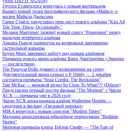
«SHE DID IT AGAIN»
Группа Evanescence вернулась с новым материалом
Вышел новый тизер биографического фильма «Майкл» о
жизни Майкла Джексона
Гарри Стайлс представил трек-лист нового альбома "Kiss All
The Time. Disco, Occasionally."
Мелани Мартинес тизерит новый сингл "Possession" перед
выходом четвёртого альбома
Ариана Гранде намекнула на возможное завершение
гастрольной карьеры
Бруно Марс завершил работу над новым альбомом
Премьера нового мини-альбома Вани Дмитриенко «Эмоции
— последствия»
The Pussycat Dolls думают о возвращении на сцену
Документальный мини-сериал о P. Diddy — 2 декабря
состоится премьера “Sean Combs: The Reckoning”
Tate McRae — мировой релиз So Close To What??? (Deluxe)
Представлен первый постер фильма "The Moment" с Чарли
XCX — премьера уже в 2026 году
Чарли XCX анонсировала альбом Wuthering Heights —
саундтрек к фильму «Грозовой перевал»
MIKA вернулся с новым синглом "Modern Times"
Мадонна анонсировала юбилейное переиздание “Bedtime
Stories”
Мировая премьера клипа Тейлор Свифт — "The Fate of