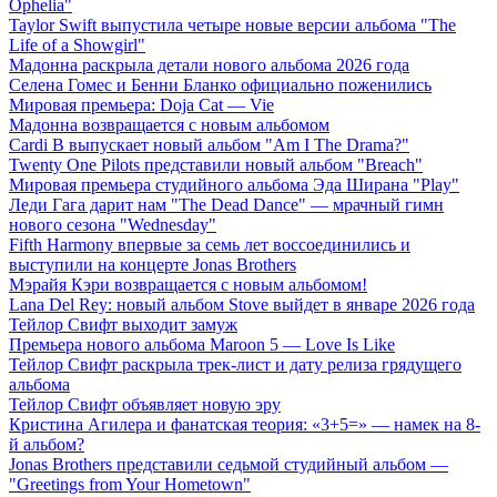
Ophelia"
Taylor Swift выпустила четыре новые версии альбома "The
Life of a Showgirl"
Мадонна раскрыла детали нового альбома 2026 года
Селена Гомес и Бенни Бланко официально поженились
Мировая премьера: Doja Cat — Vie
Мадонна возвращается с новым альбомом
Cardi B выпускает новый альбом "Am I The Drama?"
Twenty One Pilots представили новый альбом "Breach"
Мировая премьера студийного альбома Эда Ширана "Play"
Леди Гага дарит нам "The Dead Dance" — мрачный гимн
нового сезона "Wednesday"
Fifth Harmony впервые за семь лет воссоединились и
выступили на концерте Jonas Brothers
Мэрайя Кэри возвращается с новым альбомом!
Lana Del Rey: новый альбом Stove выйдет в январе 2026 года
Тейлор Свифт выходит замуж
Премьера нового альбома Maroon 5 — Love Is Like
Тейлор Свифт раскрыла трек-лист и дату релиза грядущего
альбома
Тейлор Свифт объявляет новую эру
Кристина Агилера и фанатская теория: «3+5=» — намек на 8-
й альбом?
Jonas Brothers представили седьмой студийный альбом —
"Greetings from Your Hometown"