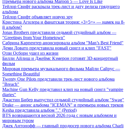
Премьера нового альбома Maroon 5 — Love Is Like
Тейлор Свифт раскрыла трек-лист и дату релиза грядущего
альбома
Тейлор Свифт объявляет новую эру
Кристина Агилера и фанатская теория: «3+5=» — намек на 8-
й альбом?
Jonas Brothers представили седьмой студийный альбом —
"Greetings from Your Hometown"
Сабрина Карпентер анонсировала альбом "Man’s Best Friend"
Деми Ловато представила новый сингл и клип "FAST"
Оззи Осборн ушел из жизни
Билли Айлиш и Джеймс Кэмерон готовят 3D-концертный
фильм
Мировая премьера музыкального фильма Майли Сайрус —
Something Beautiful
Twenty One Pilots представили трек-лист нового альбома
"Breach"
Machine Gun Kelly представил клип на новый сингл "vampire
diaries"
Джастин Бибер выпустил седьмой студийный альбом "Swag"
Drake — анонс альбома "ICEMAN" и премьера новых треков
Kesha представила альбом "." (Period)
BTS возвращаются весной 2026 года с новым альбомом и
мировым туром
Джек Антонофф — главный продюсер нового альбома Charli