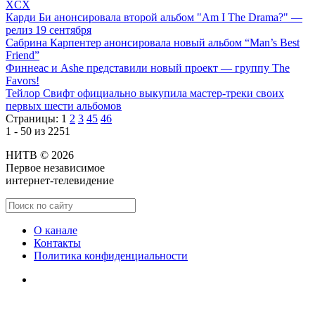
XCX
Карди Би анонсировала второй альбом "Am I The Drama?" —
релиз 19 сентября
Сабрина Карпентер анонсировала новый альбом “Man’s Best
Friend”
Финнеас и Ashe представили новый проект — группу The
Favors!
Тейлор Свифт официально выкупила мастер-треки своих
первых шести альбомов
Страницы:
1
2
3
45
46
1 - 50 из 2251
НИТВ © 2026
Первое независимое
интернет-телевидение
О канале
Контакты
Политика конфиденциальности