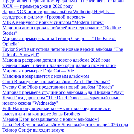
Представлен первый постер фильма "The Moment" с Чарли
XCX — премьера уже в 2026 году
Чарли XCX анонсировала альбом Wuthering Heights —
саундтрек к фильму «Грозовой перевал»
MIKA вернулся с новым синглом "Modern Times"
Мадонна анонсировала юбилейное переиздание “Bedtime
Stories”
Мировая премьера клипа Тейлор Свифт — "The Fate of
Ophelia"
Taylor Swift выпустила четыре новые версии альбома "The
Life of a Showgirl"
Мадонна раскрыла детали нового альбома 2026 года
Селена Гомес и Бенни Бланко официально поженились
Мировая премьера: Doja Cat — Vie
Мадонна возвращается с новым альбомом
Cardi B выпускает новый альбом "Am I The Drama?"
Twenty One Pilots представили новый альбом "Breach"
Мировая премьера студийного альбома Эда Ширана "Play"
Леди Гага дарит нам "The Dead Dance" — мрачный гимн
нового сезона "Wednesday"
Fifth Harmony впервые за семь лет воссоединились и
выступили на концерте Jonas Brothers
Мэрайя Кэри возвращается с новым альбомом!
Lana Del Rey: новый альбом Stove выйдет в январе 2026 года
Тейлор Свифт выходит замуж