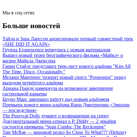
Мы в соц сетях
Больше новостей
Тайла и Зара Ларссон анонсировали первый совместный трек
«SHE DID IT AGAIN»
Группа Evanescence вернулась с новым материалом
Вышел новый тизер биографического фильма «Майкл» о
жизни Майкла Джексона
Гарри Стайлс представил трек-лист нового альбома "Kiss All
The Time. Disco, Occasionally."
Мелани Мартинес тизерит новый сингл "Possession" перед
выходом четвёртого альбома
Ариана Гранде намекнула на возможное завершение
гастрольной карьеры
Бруно Марс завершил работу над новым альбомом
Премьера нового мини-альбома Вани Дмитриенко «Эмоции
— последствия»
The Pussycat Dolls думают о возвращении на сцену
Документальный мини-сериал о P. Diddy — 2 декабря
состоится премьера “Sean Combs: The Reckoning”
Tate McRae — мировой релиз So Close To What??? (Deluxe)