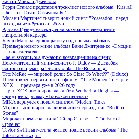
жизни Майкла Джексона
Гарри Стайлс представил трек-лист нового альбома "Kiss All
The Time. Disco, Occasionally."
Мелани Мартинес тизерит новый сингл "Possession" перед
выходом четвёртого альбома
Ариана Гранде намекнула на возможное завершение
гастрольной карьеры
Бруно Марс завершил работу над новым альбомом
Премьера нового мини-альбома Вани Дмитриенко «Эмоции
— последствия»
The Pussycat Dolls думают о возвращении на сцену
Документальный мини-сериал о P. Diddy — 2 декабря
состоится премьера “Sean Combs: The Reckoning”
Tate McRae — мировой релиз So Close To What??? (Deluxe)
Представлен первый постер фильма "The Moment" с Чарли
XCX — премьера уже в 2026 году
Чарли XCX анонсировала альбом Wuthering Heights —
саундтрек к фильму «Грозовой перевал»
MIKA вернулся с новым синглом "Modern Times"
Мадонна анонсировала юбилейное переиздание “Bedtime
Stories”
Мировая премьера клипа Тейлор Свифт — "The Fate of
Ophelia"
Taylor Swift выпустила четыре новые версии альбома "The
Life of a Showgirl"