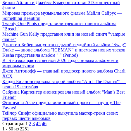
Билли Айлиш и Джеймс Кэмерон готовят 3D-концертный
фильм
Мировая премьера музыкального фильма Майли Сайрус —
Something Beautiful
Twenty One Pilots представили трек-лист нового альбома
"Breach"
Machine Gun Kelly представил клип на новый сингл "vampire
diaries"
Джастин Бибер выпустил седьмой студийный альбом "Swag"
Drake — анонс альбома "ICEMAN" и премьера новых треков
Kesha представила альбом "." (Period)
BTS возвращаются весной 2026 года с новым альбомом и
мировым туром
Джек Антонофф — главный продюсер нового альбома Charli
XCX
Карди Би анонсировала второй альбом "Am I The Drama?" —
релиз 19 сентября
Сабрина Карпентер анонсировала новый альбом “Man’s Best
Friend”
Финнеас и Ashe представили новый проект — группу The
Favors!
Тейлор Свифт официально выкупила мастер-треки своих
первых шести альбомов
Страницы:
1
2
3
45
46
1 - 50 из 2251