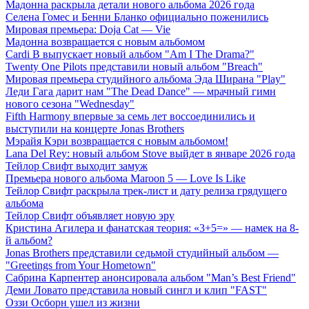
Мадонна раскрыла детали нового альбома 2026 года
Селена Гомес и Бенни Бланко официально поженились
Мировая премьера: Doja Cat — Vie
Мадонна возвращается с новым альбомом
Cardi B выпускает новый альбом "Am I The Drama?"
Twenty One Pilots представили новый альбом "Breach"
Мировая премьера студийного альбома Эда Ширана "Play"
Леди Гага дарит нам "The Dead Dance" — мрачный гимн
нового сезона "Wednesday"
Fifth Harmony впервые за семь лет воссоединились и
выступили на концерте Jonas Brothers
Мэрайя Кэри возвращается с новым альбомом!
Lana Del Rey: новый альбом Stove выйдет в январе 2026 года
Тейлор Свифт выходит замуж
Премьера нового альбома Maroon 5 — Love Is Like
Тейлор Свифт раскрыла трек-лист и дату релиза грядущего
альбома
Тейлор Свифт объявляет новую эру
Кристина Агилера и фанатская теория: «3+5=» — намек на 8-
й альбом?
Jonas Brothers представили седьмой студийный альбом —
"Greetings from Your Hometown"
Сабрина Карпентер анонсировала альбом "Man’s Best Friend"
Деми Ловато представила новый сингл и клип "FAST"
Оззи Осборн ушел из жизни