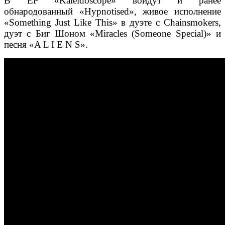
В EP «Kaleidoscope» войдут и ранее
обнародованный «Hypnotised», живое исполнение
«Something Just Like This» в дуэте с Chainsmokers,
дуэт с Биг Шоном «Miracles (Someone Special)» и
песня «A L I E N S».