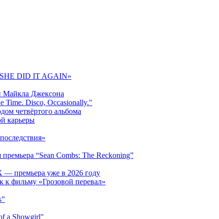
 «SHE DID IT AGAIN»
и Майкла Джексона
 Time. Disco, Occasionally."
одом четвёртого альбома
ой карьеры
последствия»
 премьера “Sean Combs: The Reckoning”
 — премьера уже в 2026 году
к к фильму «Грозовой перевал»
s”
f a Showgirl"