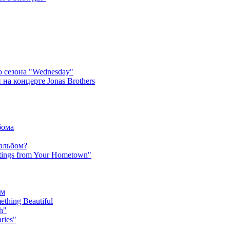
 сезона "Wednesday"
на концерте Jonas Brothers
бома
 альбом?
tings from Your Hometown"
ьм
hing Beautiful
h"
ries"