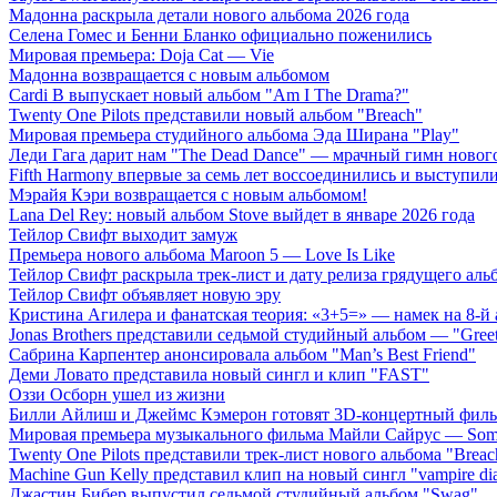
Мадонна раскрыла детали нового альбома 2026 года
Селена Гомес и Бенни Бланко официально поженились
Мировая премьера: Doja Cat — Vie
Мадонна возвращается с новым альбомом
Cardi B выпускает новый альбом "Am I The Drama?"
Twenty One Pilots представили новый альбом "Breach"
Мировая премьера студийного альбома Эда Ширана "Play"
Леди Гага дарит нам "The Dead Dance" — мрачный гимн нового
Fifth Harmony впервые за семь лет воссоединились и выступили 
Мэрайя Кэри возвращается с новым альбомом!
Lana Del Rey: новый альбом Stove выйдет в январе 2026 года
Тейлор Свифт выходит замуж
Премьера нового альбома Maroon 5 — Love Is Like
Тейлор Свифт раскрыла трек-лист и дату релиза грядущего аль
Тейлор Свифт объявляет новую эру
Кристина Агилера и фанатская теория: «3+5=» — намек на 8-й
Jonas Brothers представили седьмой студийный альбом — "Gree
Сабрина Карпентер анонсировала альбом "Man’s Best Friend"
Деми Ловато представила новый сингл и клип "FAST"
Оззи Осборн ушел из жизни
Билли Айлиш и Джеймс Кэмерон готовят 3D-концертный фил
Мировая премьера музыкального фильма Майли Сайрус — Somet
Twenty One Pilots представили трек-лист нового альбома "Breac
Machine Gun Kelly представил клип на новый сингл "vampire dia
Джастин Бибер выпустил седьмой студийный альбом "Swag"