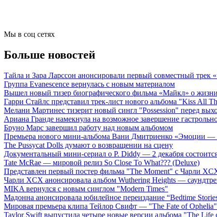
Мы в соц сетях
Больше новостей
Тайла и Зара Ларссон анонсировали первый совместный трек
Группа Evanescence вернулась с новым материалом
Вышел новый тизер биографического фильма «Майкл» о жизн
Гарри Стайлс представил трек-лист нового альбома "Kiss All The
Мелани Мартинес тизерит новый сингл "Possession" перед вых
Ариана Гранде намекнула на возможное завершение гастрольн
Бруно Марс завершил работу над новым альбомом
Премьера нового мини-альбома Вани Дмитриенко «Эмоции — 
The Pussycat Dolls думают о возвращении на сцену
Документальный мини-сериал о P. Diddy — 2 декабря состоится
Tate McRae — мировой релиз So Close To What??? (Deluxe)
Представлен первый постер фильма "The Moment" с Чарли XCX
Чарли XCX анонсировала альбом Wuthering Heights — саундтре
MIKA вернулся с новым синглом "Modern Times"
Мадонна анонсировала юбилейное переиздание “Bedtime Storie
Мировая премьера клипа Тейлор Свифт — "The Fate of Ophelia"
Taylor Swift выпустила четыре новые версии альбома "The Life o