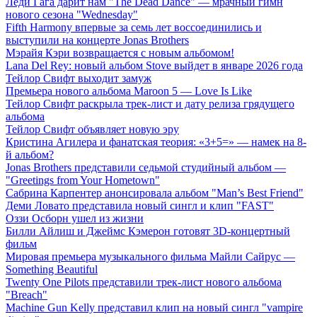
Леди Гага дарит нам "The Dead Dance" — мрачный гимн
нового сезона "Wednesday"
Fifth Harmony впервые за семь лет воссоединились и
выступили на концерте Jonas Brothers
Мэрайя Кэри возвращается с новым альбомом!
Lana Del Rey: новый альбом Stove выйдет в январе 2026 года
Тейлор Свифт выходит замуж
Премьера нового альбома Maroon 5 — Love Is Like
Тейлор Свифт раскрыла трек-лист и дату релиза грядущего
альбома
Тейлор Свифт объявляет новую эру
Кристина Агилера и фанатская теория: «3+5=» — намек на 8-
й альбом?
Jonas Brothers представили седьмой студийный альбом —
"Greetings from Your Hometown"
Сабрина Карпентер анонсировала альбом "Man’s Best Friend"
Деми Ловато представила новый сингл и клип "FAST"
Оззи Осборн ушел из жизни
Билли Айлиш и Джеймс Кэмерон готовят 3D-концертный
фильм
Мировая премьера музыкального фильма Майли Сайрус —
Something Beautiful
Twenty One Pilots представили трек-лист нового альбома
"Breach"
Machine Gun Kelly представил клип на новый сингл "vampire