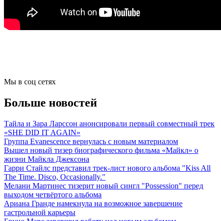
Мы в соц сетях
Больше новостей
Тайла и Зара Ларссон анонсировали первый совместный трек
«SHE DID IT AGAIN»
Группа Evanescence вернулась с новым материалом
Вышел новый тизер биографического фильма «Майкл» о
жизни Майкла Джексона
Гарри Стайлс представил трек-лист нового альбома "Kiss All
The Time. Disco, Occasionally."
Мелани Мартинес тизерит новый сингл "Possession" перед
выходом четвёртого альбома
Ариана Гранде намекнула на возможное завершение
гастрольной карьеры