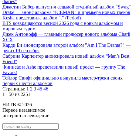
diaries"
Джастин Бибер выпустил седьмой студийный альбом "Swag"
Drake — анонс альбома "ICEMAN" и премьера новых треков
Kesha представила альбом "." (Period)
BTS возвращаются весной 2026 года с новым альбомом и
мировым туром
Джек Антонофф — главный продюсер нового альбома Charli
XCX
Карди Би анонсировала второй альбом "Am I The Drama?" —
релиз 19 сентября
Сабрина Карпентер анонсировала новый альбом “Man’s Best
Friend”
Финнеас и Ashe представили новый проект — группу The
Favors!
Тейлор Свифт официально выкупила мастер-треки своих
первых шести альбомов
Страницы:
1
2
3
45
46
1 - 50 из 2251
НИТВ © 2026
Первое независимое
интернет-телевидение