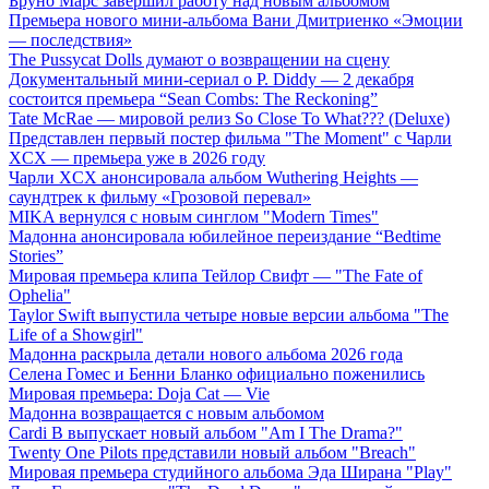
Бруно Марс завершил работу над новым альбомом
Премьера нового мини-альбома Вани Дмитриенко «Эмоции
— последствия»
The Pussycat Dolls думают о возвращении на сцену
Документальный мини-сериал о P. Diddy — 2 декабря
состоится премьера “Sean Combs: The Reckoning”
Tate McRae — мировой релиз So Close To What??? (Deluxe)
Представлен первый постер фильма "The Moment" с Чарли
XCX — премьера уже в 2026 году
Чарли XCX анонсировала альбом Wuthering Heights —
саундтрек к фильму «Грозовой перевал»
MIKA вернулся с новым синглом "Modern Times"
Мадонна анонсировала юбилейное переиздание “Bedtime
Stories”
Мировая премьера клипа Тейлор Свифт — "The Fate of
Ophelia"
Taylor Swift выпустила четыре новые версии альбома "The
Life of a Showgirl"
Мадонна раскрыла детали нового альбома 2026 года
Селена Гомес и Бенни Бланко официально поженились
Мировая премьера: Doja Cat — Vie
Мадонна возвращается с новым альбомом
Cardi B выпускает новый альбом "Am I The Drama?"
Twenty One Pilots представили новый альбом "Breach"
Мировая премьера студийного альбома Эда Ширана "Play"