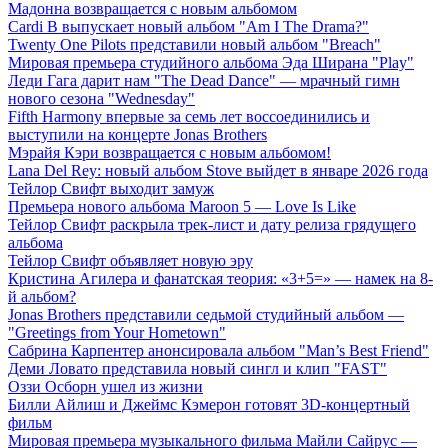
Мадонна возвращается с новым альбомом
Cardi B выпускает новый альбом "Am I The Drama?"
Twenty One Pilots представили новый альбом "Breach"
Мировая премьера студийного альбома Эда Ширана "Play"
Леди Гага дарит нам "The Dead Dance" — мрачный гимн
нового сезона "Wednesday"
Fifth Harmony впервые за семь лет воссоединились и
выступили на концерте Jonas Brothers
Мэрайя Кэри возвращается с новым альбомом!
Lana Del Rey: новый альбом Stove выйдет в январе 2026 года
Тейлор Свифт выходит замуж
Премьера нового альбома Maroon 5 — Love Is Like
Тейлор Свифт раскрыла трек-лист и дату релиза грядущего
альбома
Тейлор Свифт объявляет новую эру
Кристина Агилера и фанатская теория: «3+5=» — намек на 8-
й альбом?
Jonas Brothers представили седьмой студийный альбом —
"Greetings from Your Hometown"
Сабрина Карпентер анонсировала альбом "Man’s Best Friend"
Деми Ловато представила новый сингл и клип "FAST"
Оззи Осборн ушел из жизни
Билли Айлиш и Джеймс Кэмерон готовят 3D-концертный
фильм
Мировая премьера музыкального фильма Майли Сайрус —