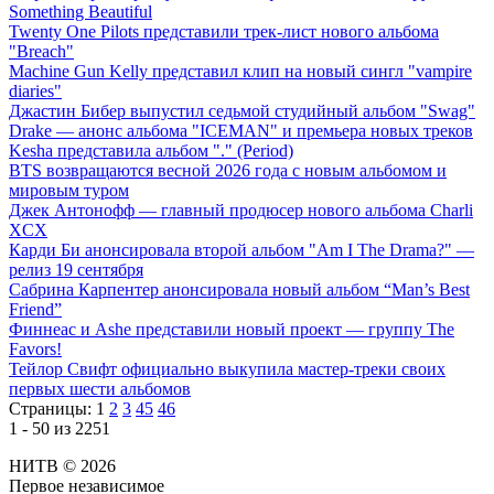
Something Beautiful
Twenty One Pilots представили трек-лист нового альбома
"Breach"
Machine Gun Kelly представил клип на новый сингл "vampire
diaries"
Джастин Бибер выпустил седьмой студийный альбом "Swag"
Drake — анонс альбома "ICEMAN" и премьера новых треков
Kesha представила альбом "." (Period)
BTS возвращаются весной 2026 года с новым альбомом и
мировым туром
Джек Антонофф — главный продюсер нового альбома Charli
XCX
Карди Би анонсировала второй альбом "Am I The Drama?" —
релиз 19 сентября
Сабрина Карпентер анонсировала новый альбом “Man’s Best
Friend”
Финнеас и Ashe представили новый проект — группу The
Favors!
Тейлор Свифт официально выкупила мастер-треки своих
первых шести альбомов
Страницы:
1
2
3
45
46
1 - 50 из 2251
НИТВ © 2026
Первое независимое