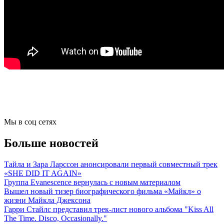
Мы в соц сетях
Больше новостей
Тайла и Зара Ларссон анонсировали первый совместный трек
«SHE DID IT AGAIN»
Группа Evanescence вернулась с новым материалом
Вышел новый тизер биографического фильма «Майкл» о
жизни Майкла Джексона
Гарри Стайлс представил трек-лист нового альбома "Kiss All
The Time. Disco, Occasionally."