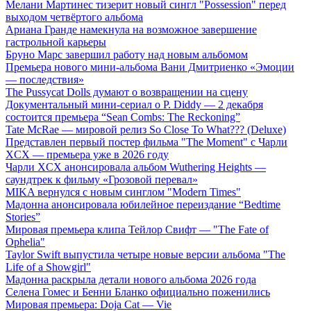
Мелани Мартинес тизерит новый сингл "Possession" перед
выходом четвёртого альбома
Ариана Гранде намекнула на возможное завершение
гастрольной карьеры
Бруно Марс завершил работу над новым альбомом
Премьера нового мини-альбома Вани Дмитриенко «Эмоции
— последствия»
The Pussycat Dolls думают о возвращении на сцену
Документальный мини-сериал о P. Diddy — 2 декабря
состоится премьера “Sean Combs: The Reckoning”
Tate McRae — мировой релиз So Close To What??? (Deluxe)
Представлен первый постер фильма "The Moment" с Чарли
XCX — премьера уже в 2026 году
Чарли XCX анонсировала альбом Wuthering Heights —
саундтрек к фильму «Грозовой перевал»
MIKA вернулся с новым синглом "Modern Times"
Мадонна анонсировала юбилейное переиздание “Bedtime
Stories”
Мировая премьера клипа Тейлор Свифт — "The Fate of
Ophelia"
Taylor Swift выпустила четыре новые версии альбома "The
Life of a Showgirl"
Мадонна раскрыла детали нового альбома 2026 года
Селена Гомес и Бенни Бланко официально поженились
Мировая премьера: Doja Cat — Vie