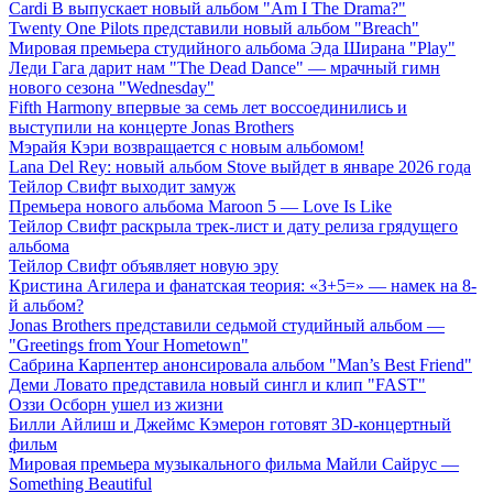
Cardi B выпускает новый альбом "Am I The Drama?"
Twenty One Pilots представили новый альбом "Breach"
Мировая премьера студийного альбома Эда Ширана "Play"
Леди Гага дарит нам "The Dead Dance" — мрачный гимн
нового сезона "Wednesday"
Fifth Harmony впервые за семь лет воссоединились и
выступили на концерте Jonas Brothers
Мэрайя Кэри возвращается с новым альбомом!
Lana Del Rey: новый альбом Stove выйдет в январе 2026 года
Тейлор Свифт выходит замуж
Премьера нового альбома Maroon 5 — Love Is Like
Тейлор Свифт раскрыла трек-лист и дату релиза грядущего
альбома
Тейлор Свифт объявляет новую эру
Кристина Агилера и фанатская теория: «3+5=» — намек на 8-
й альбом?
Jonas Brothers представили седьмой студийный альбом —
"Greetings from Your Hometown"
Сабрина Карпентер анонсировала альбом "Man’s Best Friend"
Деми Ловато представила новый сингл и клип "FAST"
Оззи Осборн ушел из жизни
Билли Айлиш и Джеймс Кэмерон готовят 3D-концертный
фильм
Мировая премьера музыкального фильма Майли Сайрус —
Something Beautiful