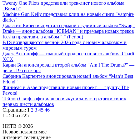
Twenty One Pilots представили трек-лист нового альбома
"Breach"
Machine Gun Kelly представил клип на новый сингл "vampire
diaries"
Джастин Бибер выпустил седьмой студийный альбом "Swag"
Drake — анонс альбома "ICEMAN" и премьера новых треков
Kesha представила альбом "." (Period)
BTS возвращаются весной 2026 года с новым альбомом и
мировым туром
Джек Антонофф — главный продюсер нового альбома Charli
XCX
Карди Би анонсировала второй альбом "Am I The Drama?" —
релиз 19 сентября
Сабрина Карпентер анонсировала новый альбом “Man’s Best
Friend”
Финнеас и Ashe представили новый проект — группу The
Favors!
Тейлор Свифт официально выкупила мастер-треки своих
первых шести альбомов
Страницы:
1
2
3
45
46
1 - 50 из 2251
НИТВ © 2026
Первое независимое
интернет-телевидение