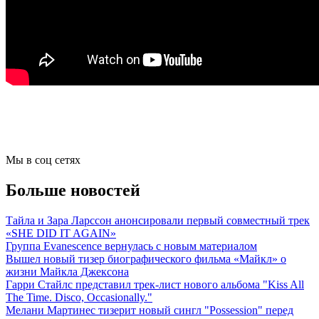
Мы в соц сетях
Больше новостей
Тайла и Зара Ларссон анонсировали первый совместный трек
«SHE DID IT AGAIN»
Группа Evanescence вернулась с новым материалом
Вышел новый тизер биографического фильма «Майкл» о
жизни Майкла Джексона
Гарри Стайлс представил трек-лист нового альбома "Kiss All
The Time. Disco, Occasionally."
Мелани Мартинес тизерит новый сингл "Possession" перед