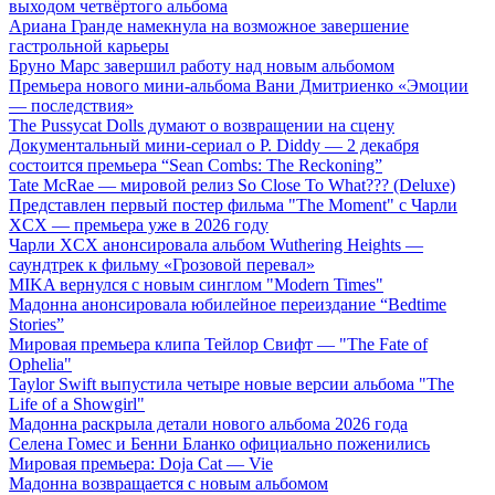
выходом четвёртого альбома
Ариана Гранде намекнула на возможное завершение
гастрольной карьеры
Бруно Марс завершил работу над новым альбомом
Премьера нового мини-альбома Вани Дмитриенко «Эмоции
— последствия»
The Pussycat Dolls думают о возвращении на сцену
Документальный мини-сериал о P. Diddy — 2 декабря
состоится премьера “Sean Combs: The Reckoning”
Tate McRae — мировой релиз So Close To What??? (Deluxe)
Представлен первый постер фильма "The Moment" с Чарли
XCX — премьера уже в 2026 году
Чарли XCX анонсировала альбом Wuthering Heights —
саундтрек к фильму «Грозовой перевал»
MIKA вернулся с новым синглом "Modern Times"
Мадонна анонсировала юбилейное переиздание “Bedtime
Stories”
Мировая премьера клипа Тейлор Свифт — "The Fate of
Ophelia"
Taylor Swift выпустила четыре новые версии альбома "The
Life of a Showgirl"
Мадонна раскрыла детали нового альбома 2026 года
Селена Гомес и Бенни Бланко официально поженились
Мировая премьера: Doja Cat — Vie
Мадонна возвращается с новым альбомом