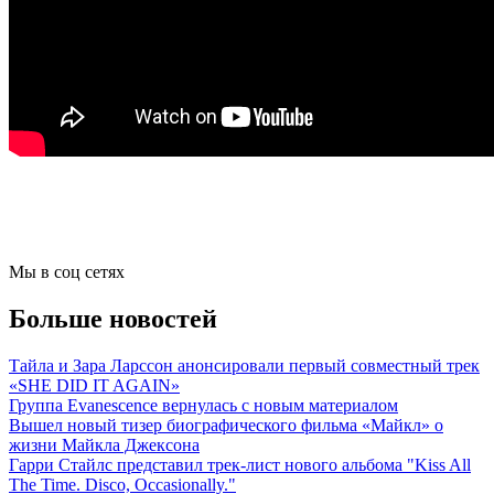
Мы в соц сетях
Больше новостей
Тайла и Зара Ларссон анонсировали первый совместный трек
«SHE DID IT AGAIN»
Группа Evanescence вернулась с новым материалом
Вышел новый тизер биографического фильма «Майкл» о
жизни Майкла Джексона
Гарри Стайлс представил трек-лист нового альбома "Kiss All
The Time. Disco, Occasionally."