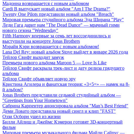
Мадонна возвращается с новым альбомом
Cardi B выпускает новый альбом "Am I The Drama?"
Twenty One Pilots представили новый альбом "Breach"
Мировая премьера студийного альбома Эда Ширана "Play"
Леди Гага дарит нам "The Dead Dance" — мрачный гимн
нового сезона "Wednesday"
Fifth Harmony впервые за семь лет воссоединились и
выступили на концерте Jonas Brothers
Мэрайя Кэри возвращается с новым альбомом!
Lana Del Rey: новый альбом Stove выйдет в январе 2026 года
Тейлор Свифт выходит замуж
Премьера нового альбома Maroon 5 — Love Is Like
Тейлор Свифт раскрыла трек-лист и дату релиза грядущего
альбома
Тейлор Свифт объявляет новую эру
Кристина Агилера и фанатская теория: «3+5=» — намек на 8-
й альбом?
Jonas Brothers представили седьмой студийный альбом —
"Greetings from Your Hometown"
Сабрина Карпентер анонсировала альбом "Man’s Best Friend"
Деми Ловато представила новый сингл и клип "FAST"
Оззи Осборн ушел из жизни
Билли Айлиш и Джеймс Кэмерон готовят 3D-концертный
фильм
Мировая премьера музыкального фильма Майли Сайрус —