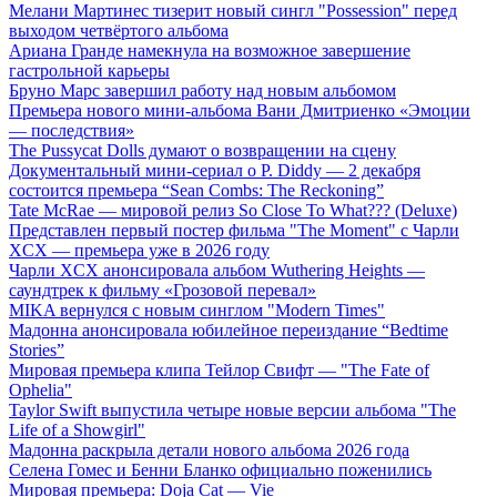
Мелани Мартинес тизерит новый сингл "Possession" перед
выходом четвёртого альбома
Ариана Гранде намекнула на возможное завершение
гастрольной карьеры
Бруно Марс завершил работу над новым альбомом
Премьера нового мини-альбома Вани Дмитриенко «Эмоции
— последствия»
The Pussycat Dolls думают о возвращении на сцену
Документальный мини-сериал о P. Diddy — 2 декабря
состоится премьера “Sean Combs: The Reckoning”
Tate McRae — мировой релиз So Close To What??? (Deluxe)
Представлен первый постер фильма "The Moment" с Чарли
XCX — премьера уже в 2026 году
Чарли XCX анонсировала альбом Wuthering Heights —
саундтрек к фильму «Грозовой перевал»
MIKA вернулся с новым синглом "Modern Times"
Мадонна анонсировала юбилейное переиздание “Bedtime
Stories”
Мировая премьера клипа Тейлор Свифт — "The Fate of
Ophelia"
Taylor Swift выпустила четыре новые версии альбома "The
Life of a Showgirl"
Мадонна раскрыла детали нового альбома 2026 года
Селена Гомес и Бенни Бланко официально поженились
Мировая премьера: Doja Cat — Vie