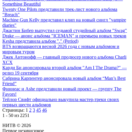
Something Beautiful
Twenty One Pilots представили трек-лист нового альбома
"Breach"
Machine Gun Kelly представил клип на новый сингл "vampire
diaries"
Джастин Бибер выпустил седьмой студийный альбом "Swag"
Drake — анонс альбома "ICEMAN" и премьера новых треков
Kesha представила альбом "." (Period)
BTS возвращаются весной 2026 года с новым альбомом и
мировым туром
Джек Антонофф — главный продюсер нового альбома Charli
XCX
Карди Би анонсировала второй альбом "Am I The Drama?" —
релиз 19 сентября
Сабрина Карпентер анонсировала новый альбом “Man’s Best
Friend”
Финнеас и Ashe представили новый проект — группу The
Favors!
Тейлор Свифт официально выкупила мастер-треки своих
первых шести альбомов
Страницы:
1
2
3
45
46
1 - 50 из 2251
НИТВ © 2026
Первое независимое