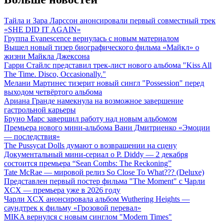
Тайла и Зара Ларссон анонсировали первый совместный трек
«SHE DID IT AGAIN»
Группа Evanescence вернулась с новым материалом
Вышел новый тизер биографического фильма «Майкл» о
жизни Майкла Джексона
Гарри Стайлс представил трек-лист нового альбома "Kiss All
The Time. Disco, Occasionally."
Мелани Мартинес тизерит новый сингл "Possession" перед
выходом четвёртого альбома
Ариана Гранде намекнула на возможное завершение
гастрольной карьеры
Бруно Марс завершил работу над новым альбомом
Премьера нового мини-альбома Вани Дмитриенко «Эмоции
— последствия»
The Pussycat Dolls думают о возвращении на сцену
Документальный мини-сериал о P. Diddy — 2 декабря
состоится премьера “Sean Combs: The Reckoning”
Tate McRae — мировой релиз So Close To What??? (Deluxe)
Представлен первый постер фильма "The Moment" с Чарли
XCX — премьера уже в 2026 году
Чарли XCX анонсировала альбом Wuthering Heights —
саундтрек к фильму «Грозовой перевал»
MIKA вернулся с новым синглом "Modern Times"