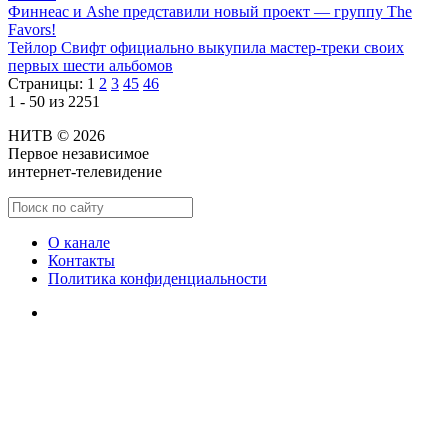
Финнеас и Ashe представили новый проект — группу The
Favors!
Тейлор Свифт официально выкупила мастер-треки своих
первых шести альбомов
Страницы:
1
2
3
45
46
1 - 50 из 2251
НИТВ © 2026
Первое независимое
интернет-телевидение
О канале
Контакты
Политика конфиденциальности