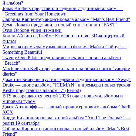
й альбом?
Jonas Brothers представили седьмой студийный альбом —
"Greetings from Your Hometown"
Сабрина Карпентер анонсировала альбом "Man’s Best Friend"
Деми Ловато представила новый сингл и клип "FAST"
Оззи Осборн ушел из жизни
Билли Айлиш и Джеймс Кэмерон готовят 3D-концертный
фильм
Мировая премьера музыкального фильма Майли Сайрус —
Something Beautiful
Twenty One Pilots представили трек-лист нового альбома
"Breach"
Machine Gun Kelly представил клип на новый сингл "vampire
diaries"
Джастин Бибер выпустил седьмой студийный альбом "Swag"
Drake — анонс альбома "ICEMAN" и премьера новых треков
Kesha представила альбом "." (Period)
BTS возвращаются весной 2026 года с новым альбомом и
мировым туром
Джек Антонофф — главный продюсер нового альбома Charli
XCX
Карди Би анонсировала второй альбом "Am I The Drama?" —
релиз 19 сентября
Сабрина Карпентер анонсировала новый альбом “Man’s Best
Friend”