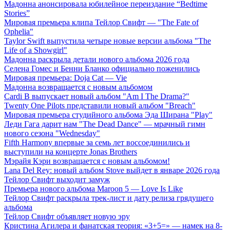
Мадонна анонсировала юбилейное переиздание “Bedtime
Stories”
Мировая премьера клипа Тейлор Свифт — "The Fate of
Ophelia"
Taylor Swift выпустила четыре новые версии альбома "The
Life of a Showgirl"
Мадонна раскрыла детали нового альбома 2026 года
Селена Гомес и Бенни Бланко официально поженились
Мировая премьера: Doja Cat — Vie
Мадонна возвращается с новым альбомом
Cardi B выпускает новый альбом "Am I The Drama?"
Twenty One Pilots представили новый альбом "Breach"
Мировая премьера студийного альбома Эда Ширана "Play"
Леди Гага дарит нам "The Dead Dance" — мрачный гимн
нового сезона "Wednesday"
Fifth Harmony впервые за семь лет воссоединились и
выступили на концерте Jonas Brothers
Мэрайя Кэри возвращается с новым альбомом!
Lana Del Rey: новый альбом Stove выйдет в январе 2026 года
Тейлор Свифт выходит замуж
Премьера нового альбома Maroon 5 — Love Is Like
Тейлор Свифт раскрыла трек-лист и дату релиза грядущего
альбома
Тейлор Свифт объявляет новую эру
Кристина Агилера и фанатская теория: «3+5=» — намек на 8-