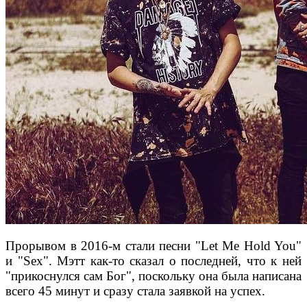
Прорывом в 2016-м стали песни "Let Me Hold You"
и "
Sex". Мэтт как-то сказал о последней, что к ней
"прикоснулся сам Бог", поскольку она была написана
всего 45 минут и сразу стала заявкой на успех.