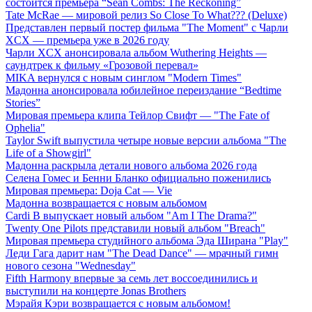
состоится премьера “Sean Combs: The Reckoning”
Tate McRae — мировой релиз So Close To What??? (Deluxe)
Представлен первый постер фильма "The Moment" с Чарли
XCX — премьера уже в 2026 году
Чарли XCX анонсировала альбом Wuthering Heights —
саундтрек к фильму «Грозовой перевал»
MIKA вернулся с новым синглом "Modern Times"
Мадонна анонсировала юбилейное переиздание “Bedtime
Stories”
Мировая премьера клипа Тейлор Свифт — "The Fate of
Ophelia"
Taylor Swift выпустила четыре новые версии альбома "The
Life of a Showgirl"
Мадонна раскрыла детали нового альбома 2026 года
Селена Гомес и Бенни Бланко официально поженились
Мировая премьера: Doja Cat — Vie
Мадонна возвращается с новым альбомом
Cardi B выпускает новый альбом "Am I The Drama?"
Twenty One Pilots представили новый альбом "Breach"
Мировая премьера студийного альбома Эда Ширана "Play"
Леди Гага дарит нам "The Dead Dance" — мрачный гимн
нового сезона "Wednesday"
Fifth Harmony впервые за семь лет воссоединились и
выступили на концерте Jonas Brothers
Мэрайя Кэри возвращается с новым альбомом!