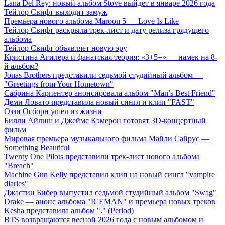
Lana Del Rey: новый альбом Stove выйдет в январе 2026 года
Тейлор Свифт выходит замуж
Премьера нового альбома Maroon 5 — Love Is Like
Тейлор Свифт раскрыла трек-лист и дату релиза грядущего
альбома
Тейлор Свифт объявляет новую эру
Кристина Агилера и фанатская теория: «3+5=» — намек на 8-
й альбом?
Jonas Brothers представили седьмой студийный альбом —
"Greetings from Your Hometown"
Сабрина Карпентер анонсировала альбом "Man’s Best Friend"
Деми Ловато представила новый сингл и клип "FAST"
Оззи Осборн ушел из жизни
Билли Айлиш и Джеймс Кэмерон готовят 3D-концертный
фильм
Мировая премьера музыкального фильма Майли Сайрус —
Something Beautiful
Twenty One Pilots представили трек-лист нового альбома
"Breach"
Machine Gun Kelly представил клип на новый сингл "vampire
diaries"
Джастин Бибер выпустил седьмой студийный альбом "Swag"
Drake — анонс альбома "ICEMAN" и премьера новых треков
Kesha представила альбом "." (Period)
BTS возвращаются весной 2026 года с новым альбомом и