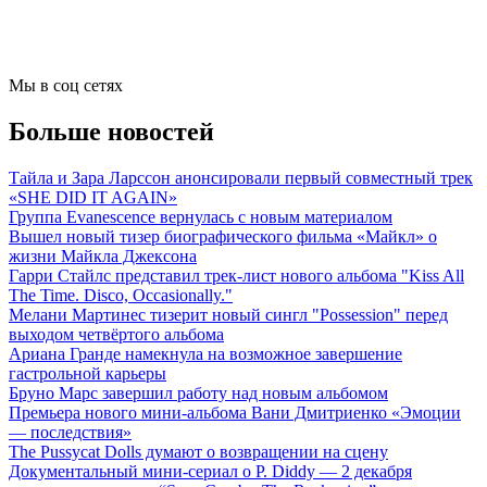
Мы в соц сетях
Больше новостей
Тайла и Зара Ларссон анонсировали первый совместный трек
«SHE DID IT AGAIN»
Группа Evanescence вернулась с новым материалом
Вышел новый тизер биографического фильма «Майкл» о
жизни Майкла Джексона
Гарри Стайлс представил трек-лист нового альбома "Kiss All
The Time. Disco, Occasionally."
Мелани Мартинес тизерит новый сингл "Possession" перед
выходом четвёртого альбома
Ариана Гранде намекнула на возможное завершение
гастрольной карьеры
Бруно Марс завершил работу над новым альбомом
Премьера нового мини-альбома Вани Дмитриенко «Эмоции
— последствия»
The Pussycat Dolls думают о возвращении на сцену
Документальный мини-сериал о P. Diddy — 2 декабря