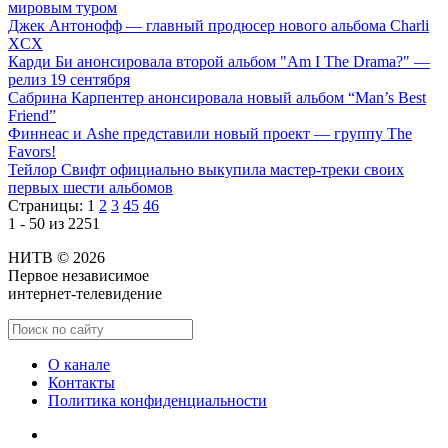
мировым туром
Джек Антонофф — главный продюсер нового альбома Charli
XCX
Карди Би анонсировала второй альбом "Am I The Drama?" —
релиз 19 сентября
Сабрина Карпентер анонсировала новый альбом “Man’s Best
Friend”
Финнеас и Ashe представили новый проект — группу The
Favors!
Тейлор Свифт официально выкупила мастер-треки своих
первых шести альбомов
Страницы:
1
2
3
45
46
1 - 50 из 2251
НИТВ © 2026
Первое независимое
интернет-телевидение
О канале
Контакты
Политика конфиденциальности