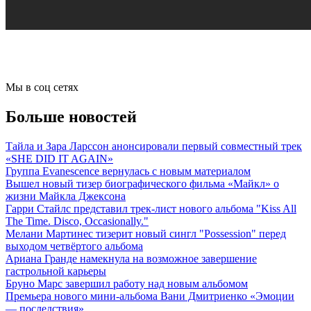
Мы в соц сетях
Больше новостей
Тайла и Зара Ларссон анонсировали первый совместный трек
«SHE DID IT AGAIN»
Группа Evanescence вернулась с новым материалом
Вышел новый тизер биографического фильма «Майкл» о
жизни Майкла Джексона
Гарри Стайлс представил трек-лист нового альбома "Kiss All
The Time. Disco, Occasionally."
Мелани Мартинес тизерит новый сингл "Possession" перед
выходом четвёртого альбома
Ариана Гранде намекнула на возможное завершение
гастрольной карьеры
Бруно Марс завершил работу над новым альбомом
Премьера нового мини-альбома Вани Дмитриенко «Эмоции
— последствия»