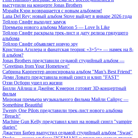
выступили на концерте Jonas Brothers
Мэрайя Кэри возвращается с новым альбомом!
Lana Del Rey: новый альбом Stove выйдет в январе 2026 года
Тейлор Свифт выходит замуж
Премьера нового альбома Maroon 5 — Love Is Like
Тейлор Свифт раскрыла трек-лист и дату релиза грядущего
альбома
Тейлор Свифт объявляет новую эру
Кристина Агилера и фанатская теория: «3+5=» — намек на 8-
й альбом?
Jonas Brothers представили седьмой студийный альбом —
"Greetings from Your Hometown"
Сабрина Карпентер анонсировала альбом "Man’s Best Friend"
Деми Ловато представила новый сингл и клип "FAST"
Оззи Осборн ушел из жизни
Билли Айлиш и Джеймс Кэмерон готовят 3D-концертный
фильм
Мировая премьера музыкального фильма Майли Сайрус —
Something Beautiful
Twenty One Pilots представили трек-лист нового альбома
"Breach"
Machine Gun Kelly представил клип на новый сингл "vampire
diaries"
Джастин Бибер выпустил седьмой студийный альбом "Swag"