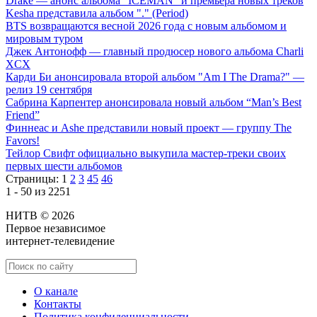
Drake — анонс альбома "ICEMAN" и премьера новых треков
Kesha представила альбом "." (Period)
BTS возвращаются весной 2026 года с новым альбомом и
мировым туром
Джек Антонофф — главный продюсер нового альбома Charli
XCX
Карди Би анонсировала второй альбом "Am I The Drama?" —
релиз 19 сентября
Сабрина Карпентер анонсировала новый альбом “Man’s Best
Friend”
Финнеас и Ashe представили новый проект — группу The
Favors!
Тейлор Свифт официально выкупила мастер-треки своих
первых шести альбомов
Страницы:
1
2
3
45
46
1 - 50 из 2251
НИТВ © 2026
Первое независимое
интернет-телевидение
О канале
Контакты
Политика конфиденциальности