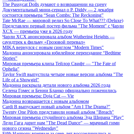
The Pussycat Dolls думают о возвращении на сцену
Документальный мини-сериал о P. Diddy — 2 декабря
состоится премьера “Sean Combs: The Reckoning”
Tate McRae — мировой релиз So Close To What??? (Deluxe)
Представлен первый постер фильма "The Moment" с Чарли
XCX — премьера уже в 2026 году
Чарли XCX анонсировала альбом Wuthering Heights —
саундтрек к фильму «Грозовой перевал»
MIKA вернулся с новым синглом "Modern Times"
Мадонна анонсировала юбилейное переиздание “Bedtime
Stories”
Мировая премьера клипа Тейлор Свифт — "The Fate of
Ophelia"
Taylor Swift выпустила четыре новые версии альбома "The
Life of a Showgirl"
Мадонна раскрыла детали нового альбома 2026 года
Селена Гомес и Бенни Бланко официально поженились
Мировая премьера: Doja Cat — Vie
Мадонна возвращается с новым альбомом
Cardi B выпускает новый альбом "Am I The Drama?"
Twenty One Pilots представили новый альбом "Breach"
Мировая премьера студийного альбома Эда Ширана "Play"
Леди Гага дарит нам "The Dead Dance" — мрачный гимн
нового сезона "Wednesday"
Fifth Harmony впервые за семь лет воссоединились и