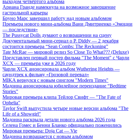
выходом четвёртого альбома
Ариана Гранде намекнула на возможное завершение
гастрольной карьеры
Бруно Марс завершил работу над новым альбомом
Премьера нового мини-альбома Вани Дмитриенко «Эмоции
— последствия»
The Pussycat Dolls думают о возвращении на сцену
Документальный мини-сериал о P. Diddy — 2 декабря
состоится премьера “Sean Combs: The Reckoning”
Tate McRae — мировой релиз So Close To What??? (Deluxe)
Представлен первый постер фильма "The Moment" с Чарли
XCX — премьера уже в 2026 году
Чарли XCX анонсировала альбом Wuthering Heights —
саундтрек к фильму «Грозовой перевал»
MIKA вернулся с новым синглом "Modern Times"
Мадонна анонсировала юбилейное переиздание “Bedtime
Stories”
Мировая премьера клипа Тейлор Свифт — "The Fate of
Ophelia"
Taylor Swift выпустила четыре новые версии альбома "The
Life of a Showgirl"
Мадонна раскрыла детали нового альбома 2026 года
Селена Гомес и Бенни Бланко официально поженились
Мировая премьера: Doja Cat — Vie
Мадонна возвращается с новым альбомом