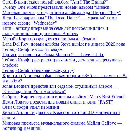
Cardi B выпускает новый альбом "Am I The Drama?"
Twenty One Pilots представили новый альбом "Breach"
Мировая премьера студийного альбома Эда Ширана "Play"
Леди Гага дарит нам "The Dead Dance" — мрачный гимн
нового сезона "Wednesday"
Fifth Harmony впервые за семь лет воссоединились и
выступили на концерте Jonas Brothers
Мэрайя Кэри возвращается с новым альбомом!
Lana Del Rey: новый альбом Stove выйдет в январе 2026 года
Тейлор Свифт выходит замуж
Премьера нового альбома Maroon 5 — Love Is Like
Тейлор Свифт раскрыла трек-лист и дату релиза грядущего
альбома
Тейлор Свифт объявляет новую эру
Кристина Агилера и фанатская теория: «3+5=» — намек на 8-
й альбом?
Jonas Brothers представили седьмой студийный альбом —
"Greetings from Your Hometown"
Сабрина Карпентер анонсировала альбом "Man’s Best Friend"
Деми Ловато представила новый сингл и клип "FAST"
Оззи Осборн ушел из жизни
Билли Айлиш и Джеймс Кэмерон готовят 3D-концертный
фильм
Мировая премьера музыкального фильма Майли Сайрус —
Something Beautiful