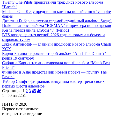
Twenty One Pilots представили трек-лист нового альбома
"Breach"
Machine Gun Kelly представил клип на новый сингл "vampire
diaries"
Джастин Бибер выпустил седьмой студийный альбом "Swag"
Drake — анонс альбома "ICEMAN" и премьера новых треков
Kesha представила альбом "." (Period)
BTS возвращаются весной 2026 года с новым альбомом и
мировым туром
Джек Антонофф — главный продюсер нового альбома Charli
XCX
Карди Би анонсировала второй альбом "Am I The Drama?" —
релиз 19 сентября
Сабрина Карпентер анонсировала новый альбом “Man’s Best
Friend”
Финнеас и Ashe представили новый проект — группу The
Favors!
Тейлор Свифт официально выкупила мастер-треки своих
первых шести альбомов
Страницы:
1
2
3
45
46
1 - 50 из 2251
НИТВ © 2026
Первое независимое
интернет-телевидение