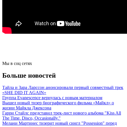
Мы в соц сетях
Больше новостей
Тайла и Зара Ларссон анонсировали первый совместный трек
«SHE DID IT AGAIN»
Группа Evanescence вернулась с новым материалом
Вышел новый тизер биографического фильма «Майкл» о
жизни Майкла Джексона
Гарри Стайлс представил трек-лист нового альбома "Kiss All
The Time. Disco, Occasionally."
Мелани Мартинес тизерит новый сингл "Possession" перед