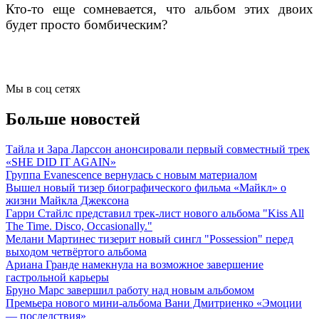
Кто-то еще сомневается, что альбом этих двоих
будет просто бомбическим?
Мы в соц сетях
Больше новостей
Тайла и Зара Ларссон анонсировали первый совместный трек
«SHE DID IT AGAIN»
Группа Evanescence вернулась с новым материалом
Вышел новый тизер биографического фильма «Майкл» о
жизни Майкла Джексона
Гарри Стайлс представил трек-лист нового альбома "Kiss All
The Time. Disco, Occasionally."
Мелани Мартинес тизерит новый сингл "Possession" перед
выходом четвёртого альбома
Ариана Гранде намекнула на возможное завершение
гастрольной карьеры
Бруно Марс завершил работу над новым альбомом
Премьера нового мини-альбома Вани Дмитриенко «Эмоции
— последствия»