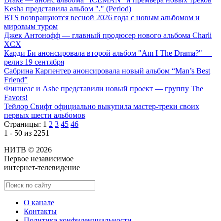
Kesha представила альбом "." (Period)
BTS возвращаются весной 2026 года с новым альбомом и
мировым туром
Джек Антонофф — главный продюсер нового альбома Charli
XCX
Карди Би анонсировала второй альбом "Am I The Drama?" —
релиз 19 сентября
Сабрина Карпентер анонсировала новый альбом “Man’s Best
Friend”
Финнеас и Ashe представили новый проект — группу The
Favors!
Тейлор Свифт официально выкупила мастер-треки своих
первых шести альбомов
Страницы:
1
2
3
45
46
1 - 50 из 2251
НИТВ © 2026
Первое независимое
интернет-телевидение
О канале
Контакты
Политика конфиденциальности