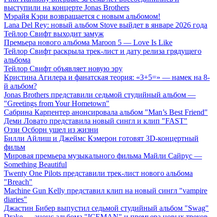
выступили на концерте Jonas Brothers
Мэрайя Кэри возвращается с новым альбомом!
Lana Del Rey: новый альбом Stove выйдет в январе 2026 года
Тейлор Свифт выходит замуж
Премьера нового альбома Maroon 5 — Love Is Like
Тейлор Свифт раскрыла трек-лист и дату релиза грядущего
альбома
Тейлор Свифт объявляет новую эру
Кристина Агилера и фанатская теория: «3+5=» — намек на 8-
й альбом?
Jonas Brothers представили седьмой студийный альбом —
"Greetings from Your Hometown"
Сабрина Карпентер анонсировала альбом "Man’s Best Friend"
Деми Ловато представила новый сингл и клип "FAST"
Оззи Осборн ушел из жизни
Билли Айлиш и Джеймс Кэмерон готовят 3D-концертный
фильм
Мировая премьера музыкального фильма Майли Сайрус —
Something Beautiful
Twenty One Pilots представили трек-лист нового альбома
"Breach"
Machine Gun Kelly представил клип на новый сингл "vampire
diaries"
Джастин Бибер выпустил седьмой студийный альбом "Swag"
Drake — анонс альбома "ICEMAN" и премьера новых треков