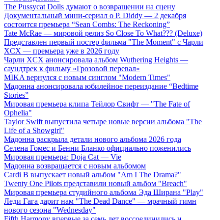
The Pussycat Dolls думают о возвращении на сцену
Документальный мини-сериал о P. Diddy — 2 декабря
состоится премьера “Sean Combs: The Reckoning”
Tate McRae — мировой релиз So Close To What??? (Deluxe)
Представлен первый постер фильма "The Moment" с Чарли
XCX — премьера уже в 2026 году
Чарли XCX анонсировала альбом Wuthering Heights —
саундтрек к фильму «Грозовой перевал»
MIKA вернулся с новым синглом "Modern Times"
Мадонна анонсировала юбилейное переиздание “Bedtime
Stories”
Мировая премьера клипа Тейлор Свифт — "The Fate of
Ophelia"
Taylor Swift выпустила четыре новые версии альбома "The
Life of a Showgirl"
Мадонна раскрыла детали нового альбома 2026 года
Селена Гомес и Бенни Бланко официально поженились
Мировая премьера: Doja Cat — Vie
Мадонна возвращается с новым альбомом
Cardi B выпускает новый альбом "Am I The Drama?"
Twenty One Pilots представили новый альбом "Breach"
Мировая премьера студийного альбома Эда Ширана "Play"
Леди Гага дарит нам "The Dead Dance" — мрачный гимн
нового сезона "Wednesday"
Fifth Harmony впервые за семь лет воссоединились и