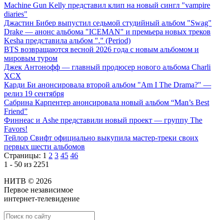
Machine Gun Kelly представил клип на новый сингл "vampire
diaries"
Джастин Бибер выпустил седьмой студийный альбом "Swag"
Drake — анонс альбома "ICEMAN" и премьера новых треков
Kesha представила альбом "." (Period)
BTS возвращаются весной 2026 года с новым альбомом и
мировым туром
Джек Антонофф — главный продюсер нового альбома Charli
XCX
Карди Би анонсировала второй альбом "Am I The Drama?" —
релиз 19 сентября
Сабрина Карпентер анонсировала новый альбом “Man’s Best
Friend”
Финнеас и Ashe представили новый проект — группу The
Favors!
Тейлор Свифт официально выкупила мастер-треки своих
первых шести альбомов
Страницы:
1
2
3
45
46
1 - 50 из 2251
НИТВ © 2026
Первое независимое
интернет-телевидение