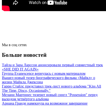
Мы в соц сетях
Больше новостей
Тайла и Зара Ларссон анонсировали первый совместный трек
«SHE DID IT AGAIN»
Группа Evanescence вернулась с новым материалом
Вышел новый тизер биографического фильма «Майкл» о
жизни Майкла Джексона
Гарри Стайлс представил трек-лист нового альбома "Kiss All
The Time. Disco, Occasionally."
Мелани Мартинес тизерит новый сингл "Possession" перед
выходом четвёртого альбома
Ариана Гранде намекнула на возможное завершение