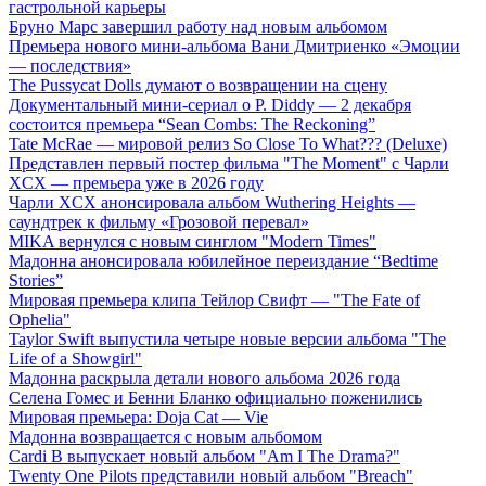
гастрольной карьеры
Бруно Марс завершил работу над новым альбомом
Премьера нового мини-альбома Вани Дмитриенко «Эмоции
— последствия»
The Pussycat Dolls думают о возвращении на сцену
Документальный мини-сериал о P. Diddy — 2 декабря
состоится премьера “Sean Combs: The Reckoning”
Tate McRae — мировой релиз So Close To What??? (Deluxe)
Представлен первый постер фильма "The Moment" с Чарли
XCX — премьера уже в 2026 году
Чарли XCX анонсировала альбом Wuthering Heights —
саундтрек к фильму «Грозовой перевал»
MIKA вернулся с новым синглом "Modern Times"
Мадонна анонсировала юбилейное переиздание “Bedtime
Stories”
Мировая премьера клипа Тейлор Свифт — "The Fate of
Ophelia"
Taylor Swift выпустила четыре новые версии альбома "The
Life of a Showgirl"
Мадонна раскрыла детали нового альбома 2026 года
Селена Гомес и Бенни Бланко официально поженились
Мировая премьера: Doja Cat — Vie
Мадонна возвращается с новым альбомом
Cardi B выпускает новый альбом "Am I The Drama?"
Twenty One Pilots представили новый альбом "Breach"