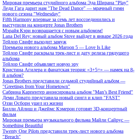
Мировая премьера студийного альбома Эда Ширана "Play"
Леди Гага дарит нам "The Dead Dance" — мрачный гимн
нового сезона "Wednesday"
Fifth Harmony впервые за семь лет воссоединились и
выступили на концерте Jonas Brothers
Мэрайя Кэри возвращается с новым альбомом!
Lana Del Rey: новый альбом Stove выйдет в январе 2026 года
Тейлор Свифт выходит замуж
Премьера нового альбома Maroon 5 — Love Is Like
Тейлор Свифт раскрыла трек-лист и дату релиза грядущего
альбома
Тейлор Свифт объявляет новую эру
Кристина Агилера и фанатская теория: «3+5=» — намек на 8-
й альбом?
Jonas Brothers представили седьмой студийный альбом —
"Greetings from Your Hometown"
Сабрина Карпентер анонсировала альбом "Man’s Best Friend"
Деми Ловато представила новый сингл и клип "FAST"
Оззи Осборн ушел из жизни
Билли Айлиш и Джеймс Кэмерон готовят 3D-концертный
фильм
Мировая премьера музыкального фильма Майли Сайрус —
Something Beautiful
Twenty One Pilots представили трек-лист нового альбома
"Breach"