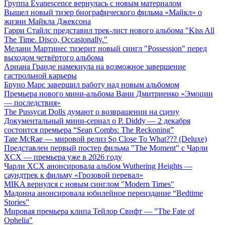
Группа Evanescence вернулась с новым материалом
Вышел новый тизер биографического фильма «Майкл» о
жизни Майкла Джексона
Гарри Стайлс представил трек-лист нового альбома "Kiss All
The Time. Disco, Occasionally."
Мелани Мартинес тизерит новый сингл "Possession" перед
выходом четвёртого альбома
Ариана Гранде намекнула на возможное завершение
гастрольной карьеры
Бруно Марс завершил работу над новым альбомом
Премьера нового мини-альбома Вани Дмитриенко «Эмоции
— последствия»
The Pussycat Dolls думают о возвращении на сцену
Документальный мини-сериал о P. Diddy — 2 декабря
состоится премьера “Sean Combs: The Reckoning”
Tate McRae — мировой релиз So Close To What??? (Deluxe)
Представлен первый постер фильма "The Moment" с Чарли
XCX — премьера уже в 2026 году
Чарли XCX анонсировала альбом Wuthering Heights —
саундтрек к фильму «Грозовой перевал»
MIKA вернулся с новым синглом "Modern Times"
Мадонна анонсировала юбилейное переиздание “Bedtime
Stories”
Мировая премьера клипа Тейлор Свифт — "The Fate of
Ophelia"