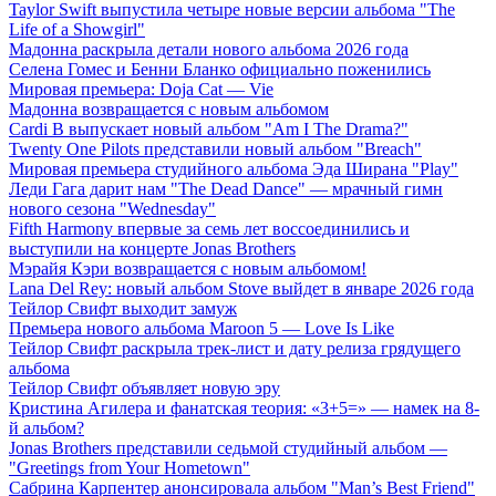
Taylor Swift выпустила четыре новые версии альбома "The
Life of a Showgirl"
Мадонна раскрыла детали нового альбома 2026 года
Селена Гомес и Бенни Бланко официально поженились
Мировая премьера: Doja Cat — Vie
Мадонна возвращается с новым альбомом
Cardi B выпускает новый альбом "Am I The Drama?"
Twenty One Pilots представили новый альбом "Breach"
Мировая премьера студийного альбома Эда Ширана "Play"
Леди Гага дарит нам "The Dead Dance" — мрачный гимн
нового сезона "Wednesday"
Fifth Harmony впервые за семь лет воссоединились и
выступили на концерте Jonas Brothers
Мэрайя Кэри возвращается с новым альбомом!
Lana Del Rey: новый альбом Stove выйдет в январе 2026 года
Тейлор Свифт выходит замуж
Премьера нового альбома Maroon 5 — Love Is Like
Тейлор Свифт раскрыла трек-лист и дату релиза грядущего
альбома
Тейлор Свифт объявляет новую эру
Кристина Агилера и фанатская теория: «3+5=» — намек на 8-
й альбом?
Jonas Brothers представили седьмой студийный альбом —
"Greetings from Your Hometown"
Сабрина Карпентер анонсировала альбом "Man’s Best Friend"