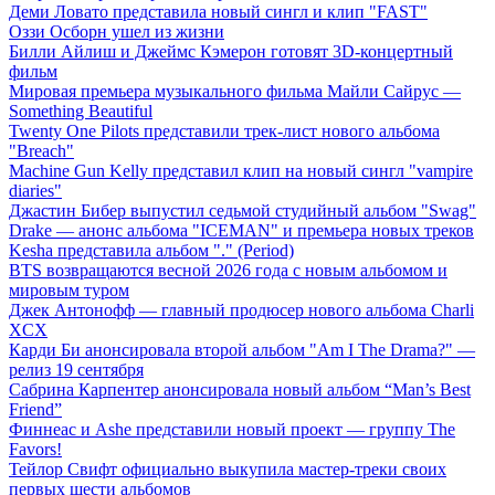
Деми Ловато представила новый сингл и клип "FAST"
Оззи Осборн ушел из жизни
Билли Айлиш и Джеймс Кэмерон готовят 3D-концертный
фильм
Мировая премьера музыкального фильма Майли Сайрус —
Something Beautiful
Twenty One Pilots представили трек-лист нового альбома
"Breach"
Machine Gun Kelly представил клип на новый сингл "vampire
diaries"
Джастин Бибер выпустил седьмой студийный альбом "Swag"
Drake — анонс альбома "ICEMAN" и премьера новых треков
Kesha представила альбом "." (Period)
BTS возвращаются весной 2026 года с новым альбомом и
мировым туром
Джек Антонофф — главный продюсер нового альбома Charli
XCX
Карди Би анонсировала второй альбом "Am I The Drama?" —
релиз 19 сентября
Сабрина Карпентер анонсировала новый альбом “Man’s Best
Friend”
Финнеас и Ashe представили новый проект — группу The
Favors!
Тейлор Свифт официально выкупила мастер-треки своих
первых шести альбомов