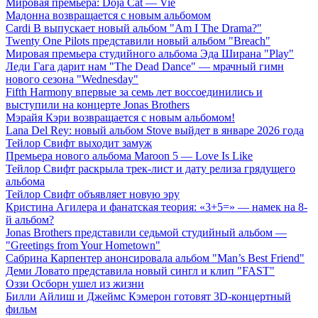
Мировая премьера: Doja Cat — Vie
Мадонна возвращается с новым альбомом
Cardi B выпускает новый альбом "Am I The Drama?"
Twenty One Pilots представили новый альбом "Breach"
Мировая премьера студийного альбома Эда Ширана "Play"
Леди Гага дарит нам "The Dead Dance" — мрачный гимн
нового сезона "Wednesday"
Fifth Harmony впервые за семь лет воссоединились и
выступили на концерте Jonas Brothers
Мэрайя Кэри возвращается с новым альбомом!
Lana Del Rey: новый альбом Stove выйдет в январе 2026 года
Тейлор Свифт выходит замуж
Премьера нового альбома Maroon 5 — Love Is Like
Тейлор Свифт раскрыла трек-лист и дату релиза грядущего
альбома
Тейлор Свифт объявляет новую эру
Кристина Агилера и фанатская теория: «3+5=» — намек на 8-
й альбом?
Jonas Brothers представили седьмой студийный альбом —
"Greetings from Your Hometown"
Сабрина Карпентер анонсировала альбом "Man’s Best Friend"
Деми Ловато представила новый сингл и клип "FAST"
Оззи Осборн ушел из жизни
Билли Айлиш и Джеймс Кэмерон готовят 3D-концертный
фильм