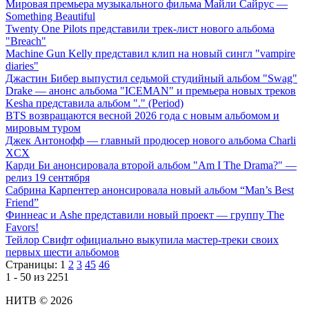
Мировая премьера музыкального фильма Майли Сайрус —
Something Beautiful
Twenty One Pilots представили трек-лист нового альбома
"Breach"
Machine Gun Kelly представил клип на новый сингл "vampire
diaries"
Джастин Бибер выпустил седьмой студийный альбом "Swag"
Drake — анонс альбома "ICEMAN" и премьера новых треков
Kesha представила альбом "." (Period)
BTS возвращаются весной 2026 года с новым альбомом и
мировым туром
Джек Антонофф — главный продюсер нового альбома Charli
XCX
Карди Би анонсировала второй альбом "Am I The Drama?" —
релиз 19 сентября
Сабрина Карпентер анонсировала новый альбом “Man’s Best
Friend”
Финнеас и Ashe представили новый проект — группу The
Favors!
Тейлор Свифт официально выкупила мастер-треки своих
первых шести альбомов
Страницы:
1
2
3
45
46
1 - 50 из 2251
НИТВ © 2026