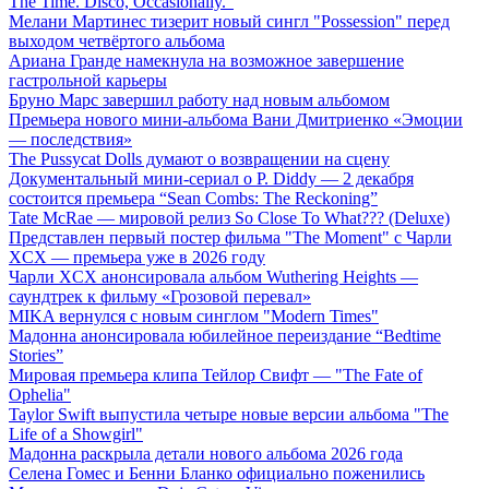
The Time. Disco, Occasionally."
Мелани Мартинес тизерит новый сингл "Possession" перед
выходом четвёртого альбома
Ариана Гранде намекнула на возможное завершение
гастрольной карьеры
Бруно Марс завершил работу над новым альбомом
Премьера нового мини-альбома Вани Дмитриенко «Эмоции
— последствия»
The Pussycat Dolls думают о возвращении на сцену
Документальный мини-сериал о P. Diddy — 2 декабря
состоится премьера “Sean Combs: The Reckoning”
Tate McRae — мировой релиз So Close To What??? (Deluxe)
Представлен первый постер фильма "The Moment" с Чарли
XCX — премьера уже в 2026 году
Чарли XCX анонсировала альбом Wuthering Heights —
саундтрек к фильму «Грозовой перевал»
MIKA вернулся с новым синглом "Modern Times"
Мадонна анонсировала юбилейное переиздание “Bedtime
Stories”
Мировая премьера клипа Тейлор Свифт — "The Fate of
Ophelia"
Taylor Swift выпустила четыре новые версии альбома "The
Life of a Showgirl"
Мадонна раскрыла детали нового альбома 2026 года
Селена Гомес и Бенни Бланко официально поженились