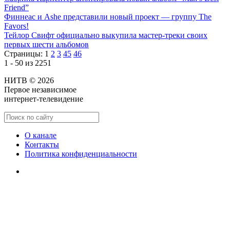
Friend”
Финнеас и Ashe представили новый проект — группу The
Favors!
Тейлор Свифт официально выкупила мастер-треки своих
первых шести альбомов
Страницы:
1
2
3
45
46
1 - 50 из 2251
НИТВ © 2026
Первое независимое
интернет-телевидение
О канале
Контакты
Политика конфиденциальности