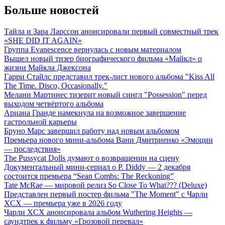
Больше новостей
Тайла и Зара Ларссон анонсировали первый совместный трек
«SHE DID IT AGAIN»
Группа Evanescence вернулась с новым материалом
Вышел новый тизер биографического фильма «Майкл» о
жизни Майкла Джексона
Гарри Стайлс представил трек-лист нового альбома "Kiss All
The Time. Disco, Occasionally."
Мелани Мартинес тизерит новый сингл "Possession" перед
выходом четвёртого альбома
Ариана Гранде намекнула на возможное завершение
гастрольной карьеры
Бруно Марс завершил работу над новым альбомом
Премьера нового мини-альбома Вани Дмитриенко «Эмоции
— последствия»
The Pussycat Dolls думают о возвращении на сцену
Документальный мини-сериал о P. Diddy — 2 декабря
состоится премьера “Sean Combs: The Reckoning”
Tate McRae — мировой релиз So Close To What??? (Deluxe)
Представлен первый постер фильма "The Moment" с Чарли
XCX — премьера уже в 2026 году
Чарли XCX анонсировала альбом Wuthering Heights —
саундтрек к фильму «Грозовой перевал»