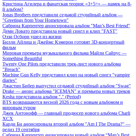
Кристина Агилера и фанатская теория: «3+5=» — намек на 8-
й альбом?
Jonas Brothers представили седьмой студийный альбом —
"Greetings from Your Hometown"
Сабрина Карпентер анонсировала альбом "Man’s Best Friend"
Деми Ловато представила новый сингл и клип "FAST"
Оззи Осборн ушел из жизни
Билли Айлиш и Джеймс Кэмерон готовят 3D-концертный
фильм
Мировая премьера музыкального фильма Майли Сайрус —
Something Beautiful
Twenty One Pilots представили трек-лист нового альбома
"Breach"
Machine Gun Kelly представил клип на новый сингл "vampire
diaries"
Джастин Бибер выпустил седьмой студийный альбом "Swag"
Drake — анонс альбома "ICEMAN" и премьера новых треков
Kesha представила альбом "." (Period)
BTS возвращаются весной 2026 года с новым альбомом и
мировым туром
Джек Антонофф — главный продюсер нового альбома Charli
XCX
Карди Би анонсировала второй альбом "Am I The Drama?" —
релиз 19 сентября
Сабрина Карпентер анонсировала новый альбом “Man’s Best