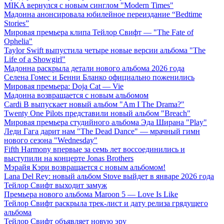
MIKA вернулся с новым синглом "Modern Times"
Мадонна анонсировала юбилейное переиздание “Bedtime
Stories”
Мировая премьера клипа Тейлор Свифт — "The Fate of
Ophelia"
Taylor Swift выпустила четыре новые версии альбома "The
Life of a Showgirl"
Мадонна раскрыла детали нового альбома 2026 года
Селена Гомес и Бенни Бланко официально поженились
Мировая премьера: Doja Cat — Vie
Мадонна возвращается с новым альбомом
Cardi B выпускает новый альбом "Am I The Drama?"
Twenty One Pilots представили новый альбом "Breach"
Мировая премьера студийного альбома Эда Ширана "Play"
Леди Гага дарит нам "The Dead Dance" — мрачный гимн
нового сезона "Wednesday"
Fifth Harmony впервые за семь лет воссоединились и
выступили на концерте Jonas Brothers
Мэрайя Кэри возвращается с новым альбомом!
Lana Del Rey: новый альбом Stove выйдет в январе 2026 года
Тейлор Свифт выходит замуж
Премьера нового альбома Maroon 5 — Love Is Like
Тейлор Свифт раскрыла трек-лист и дату релиза грядущего
альбома
Тейлор Свифт объявляет новую эру