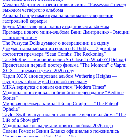
Мелани Мартинес тизерит новый сингл "Possession" перед
выходом четвёртого альбома
Ариана Гранде намекнула на возможное завершение
гастрольной карьеры
Бруно Марс завершил работу над новым альбомом
Премьера нового мини-альбома Вани Дмитриенко «Эмоции
— последствия»
The Pussycat Dolls думают о возвращении на сцену
Документальный мини-сериал о P. Diddy — 2 декабря
состоится премьера “Sean Combs: The Reckoning”
Tate McRae — мировой релиз So Close To What??? (Deluxe)
Представлен первый постер фильма "The Moment" с Чарли
XCX — премьера уже в 2026 году
Чарли XCX анонсировала альбом Wuthering Heights —
саундтрек к фильму «Грозовой перевал»
MIKA вернулся с новым синглом "Modern Times"
Мадонна анонсировала юбилейное переиздание “Bedtime
Stories”
Мировая премьера клипа Тейлор Свифт — "The Fate of
Ophelia"
Taylor Swift выпустила четыре новые версии альбома "The
Life of a Showgirl"
Мадонна раскрыла детали нового альбома 2026 года
Селена Гомес и Бенни Бланко официально поженились
Мировая премьера: Doja Cat — Vie