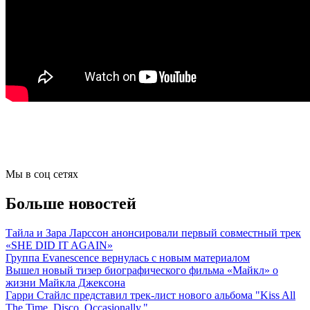
Мы в соц сетях
Больше новостей
Тайла и Зара Ларссон анонсировали первый совместный трек
«SHE DID IT AGAIN»
Группа Evanescence вернулась с новым материалом
Вышел новый тизер биографического фильма «Майкл» о
жизни Майкла Джексона
Гарри Стайлс представил трек-лист нового альбома "Kiss All
The Time. Disco, Occasionally."