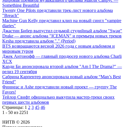
Мировая премьера музыкального фильма Майли Сайрус —
Something Beautiful
Twenty One Pilots представили трек-лист нового альбома
"Breach"
Machine Gun Kelly представил клип на новый сингл "vampire
diaries"
Джастин Бибер выпустил седьмой студийный альбом "Swag"
Drake — анонс альбома "ICEMAN" и премьера новых треков
Kesha представила альбом "." (Period)
BTS возвращаются весной 2026 года с новым альбомом и
мировым туром
Джек Антонофф — главный продюсер нового альбома Charli
XCX
Карди Би анонсировала второй альбом "Am I The Drama?" —
релиз 19 сентября
Сабрина Карпентер анонсировала новый альбом “Man’s Best
Friend”
Финнеас и Ashe представили новый проект — группу The
Favors!
Тейлор Свифт официально выкупила мастер-треки своих
первых шести альбомов
Страницы:
1
2
3
45
46
1 - 50 из 2251
НИТВ © 2026