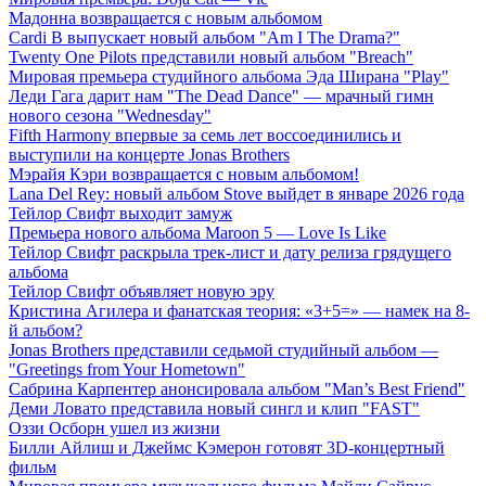
Мадонна возвращается с новым альбомом
Cardi B выпускает новый альбом "Am I The Drama?"
Twenty One Pilots представили новый альбом "Breach"
Мировая премьера студийного альбома Эда Ширана "Play"
Леди Гага дарит нам "The Dead Dance" — мрачный гимн
нового сезона "Wednesday"
Fifth Harmony впервые за семь лет воссоединились и
выступили на концерте Jonas Brothers
Мэрайя Кэри возвращается с новым альбомом!
Lana Del Rey: новый альбом Stove выйдет в январе 2026 года
Тейлор Свифт выходит замуж
Премьера нового альбома Maroon 5 — Love Is Like
Тейлор Свифт раскрыла трек-лист и дату релиза грядущего
альбома
Тейлор Свифт объявляет новую эру
Кристина Агилера и фанатская теория: «3+5=» — намек на 8-
й альбом?
Jonas Brothers представили седьмой студийный альбом —
"Greetings from Your Hometown"
Сабрина Карпентер анонсировала альбом "Man’s Best Friend"
Деми Ловато представила новый сингл и клип "FAST"
Оззи Осборн ушел из жизни
Билли Айлиш и Джеймс Кэмерон готовят 3D-концертный
фильм