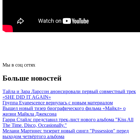
Мы в соц сетях
Больше новостей
Тайла и Зара Ларссон анонсировали первый совместный трек
«SHE DID IT AGAIN»
Группа Evanescence вернулась с новым материалом
Вышел новый тизер биографического фильма «Майкл» о
жизни Майкла Джексона
Гарри Стайлс представил трек-лист нового альбома "Kiss All
The Time. Disco, Occasionally."
Мелани Мартинес тизерит новый сингл "Possession" перед
выходом четвёртого альбома