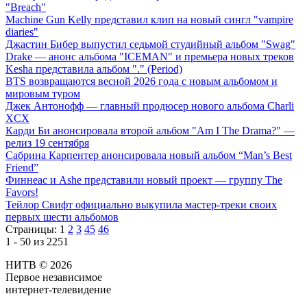
"Breach"
Machine Gun Kelly представил клип на новый сингл "vampire
diaries"
Джастин Бибер выпустил седьмой студийный альбом "Swag"
Drake — анонс альбома "ICEMAN" и премьера новых треков
Kesha представила альбом "." (Period)
BTS возвращаются весной 2026 года с новым альбомом и
мировым туром
Джек Антонофф — главный продюсер нового альбома Charli
XCX
Карди Би анонсировала второй альбом "Am I The Drama?" —
релиз 19 сентября
Сабрина Карпентер анонсировала новый альбом “Man’s Best
Friend”
Финнеас и Ashe представили новый проект — группу The
Favors!
Тейлор Свифт официально выкупила мастер-треки своих
первых шести альбомов
Страницы:
1
2
3
45
46
1 - 50 из 2251
НИТВ © 2026
Первое независимое
интернет-телевидение