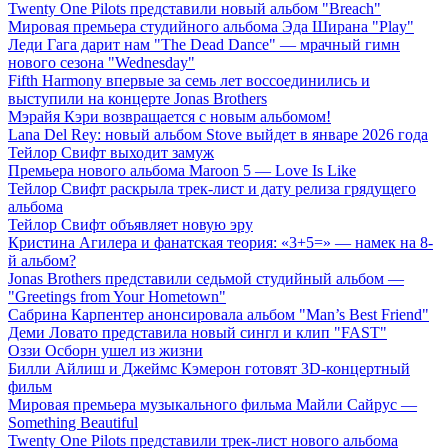
Twenty One Pilots представили новый альбом "Breach"
Мировая премьера студийного альбома Эда Ширана "Play"
Леди Гага дарит нам "The Dead Dance" — мрачный гимн
нового сезона "Wednesday"
Fifth Harmony впервые за семь лет воссоединились и
выступили на концерте Jonas Brothers
Мэрайя Кэри возвращается с новым альбомом!
Lana Del Rey: новый альбом Stove выйдет в январе 2026 года
Тейлор Свифт выходит замуж
Премьера нового альбома Maroon 5 — Love Is Like
Тейлор Свифт раскрыла трек-лист и дату релиза грядущего
альбома
Тейлор Свифт объявляет новую эру
Кристина Агилера и фанатская теория: «3+5=» — намек на 8-
й альбом?
Jonas Brothers представили седьмой студийный альбом —
"Greetings from Your Hometown"
Сабрина Карпентер анонсировала альбом "Man’s Best Friend"
Деми Ловато представила новый сингл и клип "FAST"
Оззи Осборн ушел из жизни
Билли Айлиш и Джеймс Кэмерон готовят 3D-концертный
фильм
Мировая премьера музыкального фильма Майли Сайрус —
Something Beautiful
Twenty One Pilots представили трек-лист нового альбома