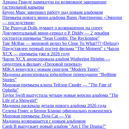
Ариана Гранде намекнула на возможное завершение
гастрольной карьеры
Бруно Марс завершил работу над новым альбомом
Премьера нового мини-альбома Вани Дмитриенко «Эмоции
— последствия»
The Pussycat Dolls думают о возвращении на сцену
Документальный мини-сериал о P. Diddy — 2 декабря
состоится премьера “Sean Combs: The Reckoning”
Tate McRae — мировой релиз So Close To What??? (Deluxe)
Представлен первый постер фильма "The Moment" с Чарли
XCX — премьера уже в 2026 году
Чарли XCX анонсировала альбом Wuthering Heights —
саундтрек к фильму «Грозовой перевал»
MIKA вернулся с новым синглом "Modern Times"
Мадонна анонсировала юбилейное переиздание “Bedtime
Stories”
Мировая премьера клипа Тейлор Свифт — "The Fate of
Ophelia"
Taylor Swift выпустила четыре новые версии альбома "The
Life of a Showgirl"
Мадонна раскрыла детали нового альбома 2026 года
Селена Гомес и Бенни Бланко официально поженились
Мировая премьера: Doja Cat — Vie
Мадонна возвращается с новым альбомом
Cardi B выпускает новый альбом "Am I The Drama?"