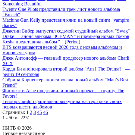
Something Beautiful
Twenty One Pilots представили трек-лист нового альбома
"Breach"
Machine Gun Kelly представил клип на новый сингл "vampire
diaries"
Джастин Бибер выпустил седьмой студийный альбом "Swag"
Drake — анонс альбома "ICEMAN" и премьера новых треков
Kesha представила альбом "." (Period)
BTS возвращаются весной 2026 года с новым альбомом и
мировым туром
Джек Антонофф — главный продюсер нового альбома Charli
XCX
Карди Би анонсировала второй альбом "Am I The Drama?" —
релиз 19 сентября
Сабрина Карпентер анонсировала новый альбом “Man’s Best
Friend”
Финнеас и Ashe представили новый проект — группу The
Favors!
Тейлор Свифт официально выкупила мастер-треки своих
первых шести альбомов
Страницы:
1
2
3
45
46
1 - 50 из 2251
НИТВ © 2026
Первое независимое