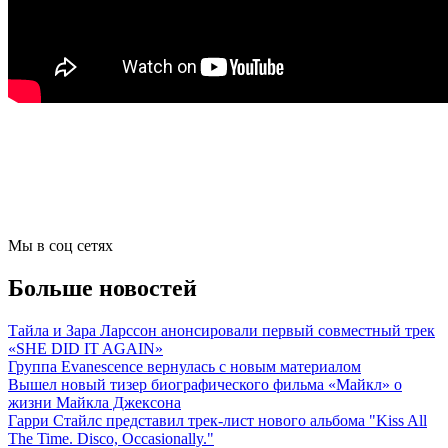
Мы в соц сетях
Больше новостей
Тайла и Зара Ларссон анонсировали первый совместный трек
«SHE DID IT AGAIN»
Группа Evanescence вернулась с новым материалом
Вышел новый тизер биографического фильма «Майкл» о
жизни Майкла Джексона
Гарри Стайлс представил трек-лист нового альбома "Kiss All
The Time. Disco, Occasionally."