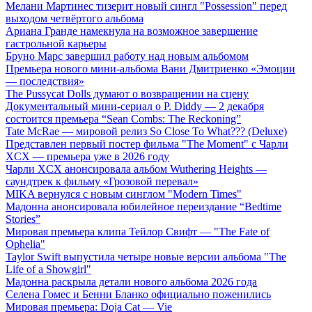
Мелани Мартинес тизерит новый сингл "Possession" перед
выходом четвёртого альбома
Ариана Гранде намекнула на возможное завершение
гастрольной карьеры
Бруно Марс завершил работу над новым альбомом
Премьера нового мини-альбома Вани Дмитриенко «Эмоции
— последствия»
The Pussycat Dolls думают о возвращении на сцену
Документальный мини-сериал о P. Diddy — 2 декабря
состоится премьера “Sean Combs: The Reckoning”
Tate McRae — мировой релиз So Close To What??? (Deluxe)
Представлен первый постер фильма "The Moment" с Чарли
XCX — премьера уже в 2026 году
Чарли XCX анонсировала альбом Wuthering Heights —
саундтрек к фильму «Грозовой перевал»
MIKA вернулся с новым синглом "Modern Times"
Мадонна анонсировала юбилейное переиздание “Bedtime
Stories”
Мировая премьера клипа Тейлор Свифт — "The Fate of
Ophelia"
Taylor Swift выпустила четыре новые версии альбома "The
Life of a Showgirl"
Мадонна раскрыла детали нового альбома 2026 года
Селена Гомес и Бенни Бланко официально поженились
Мировая премьера: Doja Cat — Vie