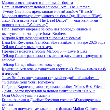
Мадонна возвращается с новым альбомом
Cardi B выпускает новый альбом "Am I The Drama?"
Twenty One Pilots представили новый альбом "Breach"
Мировая премьера студийного альбома Эда Ширана "Play"
Леди Гага дарит нам "The Dead Dance" — мрачный гимн
нового сезона "Wednesday"
Fifth Harmony впервые за семь лет воссоединились и
выступили на концерте Jonas Brothers
Мэрайя Кэри возвращается с новым альбомом!
Lana Del Rey: новый альбом Stove выйдет в январе 2026 года
Тейлор Свифт выходит замуж
Премьера нового альбома Maroon 5 — Love Is Like
Тейлор Свифт раскрыла трек-лист и дату релиза грядущего
альбома
Тейлор Свифт объявляет новую эру
Кристина Агилера и фанатская теория: «3+5=» — намек на 8-
й альбом?
Jonas Brothers представили седьмой студийный альбом —
"Greetings from Your Hometown"
Сабрина Карпентер анонсировала альбом "Man’s Best Friend"
Деми Ловато представила новый сингл и клип "FAST"
Оззи Осборн ушел из жизни
Билли Айлиш и Джеймс Кэмерон готовят 3D-концертный
фильм
Мировая премьера музыкального фильма Майли Сайрус —