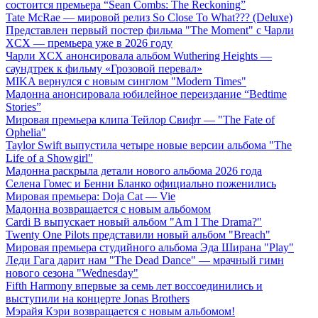
состоится премьера “Sean Combs: The Reckoning”
Tate McRae — мировой релиз So Close To What??? (Deluxe)
Представлен первый постер фильма "The Moment" с Чарли
XCX — премьера уже в 2026 году
Чарли XCX анонсировала альбом Wuthering Heights —
саундтрек к фильму «Грозовой перевал»
MIKA вернулся с новым синглом "Modern Times"
Мадонна анонсировала юбилейное переиздание “Bedtime
Stories”
Мировая премьера клипа Тейлор Свифт — "The Fate of
Ophelia"
Taylor Swift выпустила четыре новые версии альбома "The
Life of a Showgirl"
Мадонна раскрыла детали нового альбома 2026 года
Селена Гомес и Бенни Бланко официально поженились
Мировая премьера: Doja Cat — Vie
Мадонна возвращается с новым альбомом
Cardi B выпускает новый альбом "Am I The Drama?"
Twenty One Pilots представили новый альбом "Breach"
Мировая премьера студийного альбома Эда Ширана "Play"
Леди Гага дарит нам "The Dead Dance" — мрачный гимн
нового сезона "Wednesday"
Fifth Harmony впервые за семь лет воссоединились и
выступили на концерте Jonas Brothers
Мэрайя Кэри возвращается с новым альбомом!