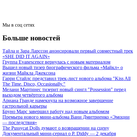
Мы в соц сетях
Больше новостей
Тайла и Зара Ларссон анонсировали первый совместный трек
«SHE DID IT AGAIN»
Группа Evanescence вернулась с новым материалом
Вышел новый тизер биографического фильма «Майкл» о
жизни Майкла Джексона
Гарри Стайлс представил трек-лист нового альбома "Kiss All
The Time. Disco, Occasionally."
Мелани Мартинес тизерит новый сингл "Possession" перед
выходом четвёртого альбома
Ариана Гранде намекнула на возможное завершение
гастрольной карьеры
Бруно Марс завершил работу над новым альбомом
Премьера нового мини-альбома Вани Дмитриенко «Эмоции
— последствия»
The Pussycat Dolls думают о возвращении на сцену
Документальный мини-сериал о P. Diddy — 2 декабря