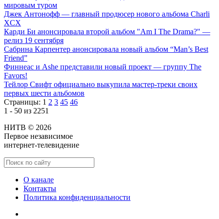
мировым туром
Джек Антонофф — главный продюсер нового альбома Charli
XCX
Карди Би анонсировала второй альбом "Am I The Drama?" —
релиз 19 сентября
Сабрина Карпентер анонсировала новый альбом “Man’s Best
Friend”
Финнеас и Ashe представили новый проект — группу The
Favors!
Тейлор Свифт официально выкупила мастер-треки своих
первых шести альбомов
Страницы:
1
2
3
45
46
1 - 50 из 2251
НИТВ © 2026
Первое независимое
интернет-телевидение
О канале
Контакты
Политика конфиденциальности