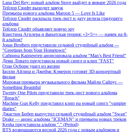
Lana Del Rey: новый альбом Stove выйдет в январе 2026 года
Тейлор Свифт выходит замуж
Премьера нового альбома Maroon 5 — Love Is Like
Тейлор Свифт раскрыла трек-лист и дату релиза грядущего
альбома
Тейлор Свифт объявляет новую эру
Кристина Агилера и фанатская теория: «3+5=» — намек на 8-
й альбом?
Jonas Brothers представили седьмой студийный альбом —
"Greetings from Your Hometown"
Сабрина Карпентер анонсировала альбом "Man’s Best Friend"
Деми Ловато представила новый сингл и клип "FAST"
Оззи Осборн ушел из жизни
Билли Айлиш и Джеймс Кэмерон готовят 3D-концертный
фильм
Мировая премьера музыкального фильма Майли Сайрус —
Something Beautiful
Twenty One Pilots представили трек-лист нового альбома
"Breach"
Machine Gun Kelly представил клип на новый сингл "vampire
diaries"
Джастин Бибер выпустил седьмой студийный альбом "Swag"
Drake — анонс альбома "ICEMAN" и премьера новых треков
Kesha представила альбом "." (Period)
BTS возвращаются весной 2026 года с новым альбомом и