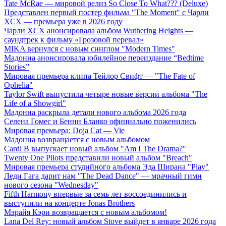
Tate McRae — мировой релиз So Close To What??? (Deluxe)
Представлен первый постер фильма "The Moment" с Чарли
XCX — премьера уже в 2026 году
Чарли XCX анонсировала альбом Wuthering Heights —
саундтрек к фильму «Грозовой перевал»
MIKA вернулся с новым синглом "Modern Times"
Мадонна анонсировала юбилейное переиздание “Bedtime
Stories”
Мировая премьера клипа Тейлор Свифт — "The Fate of
Ophelia"
Taylor Swift выпустила четыре новые версии альбома "The
Life of a Showgirl"
Мадонна раскрыла детали нового альбома 2026 года
Селена Гомес и Бенни Бланко официально поженились
Мировая премьера: Doja Cat — Vie
Мадонна возвращается с новым альбомом
Cardi B выпускает новый альбом "Am I The Drama?"
Twenty One Pilots представили новый альбом "Breach"
Мировая премьера студийного альбома Эда Ширана "Play"
Леди Гага дарит нам "The Dead Dance" — мрачный гимн
нового сезона "Wednesday"
Fifth Harmony впервые за семь лет воссоединились и
выступили на концерте Jonas Brothers
Мэрайя Кэри возвращается с новым альбомом!
Lana Del Rey: новый альбом Stove выйдет в январе 2026 года