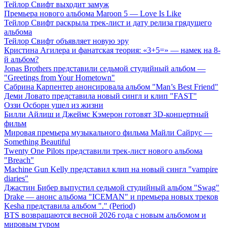
Тейлор Свифт выходит замуж
Премьера нового альбома Maroon 5 — Love Is Like
Тейлор Свифт раскрыла трек-лист и дату релиза грядущего
альбома
Тейлор Свифт объявляет новую эру
Кристина Агилера и фанатская теория: «3+5=» — намек на 8-
й альбом?
Jonas Brothers представили седьмой студийный альбом —
"Greetings from Your Hometown"
Сабрина Карпентер анонсировала альбом "Man’s Best Friend"
Деми Ловато представила новый сингл и клип "FAST"
Оззи Осборн ушел из жизни
Билли Айлиш и Джеймс Кэмерон готовят 3D-концертный
фильм
Мировая премьера музыкального фильма Майли Сайрус —
Something Beautiful
Twenty One Pilots представили трек-лист нового альбома
"Breach"
Machine Gun Kelly представил клип на новый сингл "vampire
diaries"
Джастин Бибер выпустил седьмой студийный альбом "Swag"
Drake — анонс альбома "ICEMAN" и премьера новых треков
Kesha представила альбом "." (Period)
BTS возвращаются весной 2026 года с новым альбомом и
мировым туром