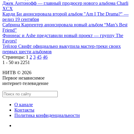
Джек Антонофф — главный продюсер нового альбома Charli
XCX
Карди Би анонсировала второй альбом "Am I The Drama?" —
релиз 19 сентября
Сабрина Карпентер анонсировала новый альбом “Man’s Best
Friend”
Финнеас и Ashe представили новый проект — группу The
Favors!
Тейлор Свифт официально выкупила мастер-треки своих
первых шести альбомов
Страницы:
1
2
3
45
46
1 - 50 из 2251
НИТВ © 2026
Первое независимое
интернет-телевидение
О канале
Контакты
Политика конфиденциальности