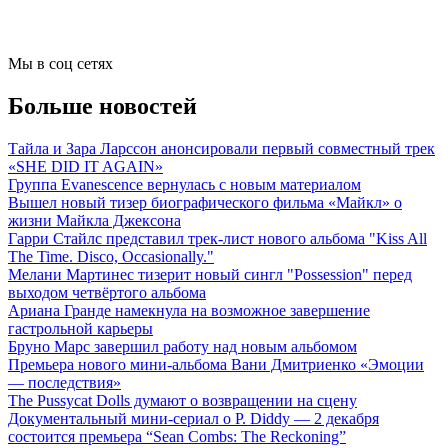
Мы в соц сетях
Больше новостей
Тайла и Зара Ларссон анонсировали первый совместный трек
«SHE DID IT AGAIN»
Группа Evanescence вернулась с новым материалом
Вышел новый тизер биографического фильма «Майкл» о
жизни Майкла Джексона
Гарри Стайлс представил трек-лист нового альбома "Kiss All
The Time. Disco, Occasionally."
Мелани Мартинес тизерит новый сингл "Possession" перед
выходом четвёртого альбома
Ариана Гранде намекнула на возможное завершение
гастрольной карьеры
Бруно Марс завершил работу над новым альбомом
Премьера нового мини-альбома Вани Дмитриенко «Эмоции
— последствия»
The Pussycat Dolls думают о возвращении на сцену
Документальный мини-сериал о P. Diddy — 2 декабря
состоится премьера “Sean Combs: The Reckoning”