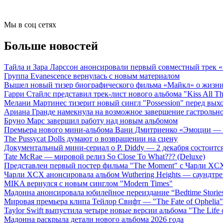
Мы в соц сетях
Больше новостей
Тайла и Зара Ларссон анонсировали первый совместный трек
Группа Evanescence вернулась с новым материалом
Вышел новый тизер биографического фильма «Майкл» о жизн
Гарри Стайлс представил трек-лист нового альбома "Kiss All The
Мелани Мартинес тизерит новый сингл "Possession" перед вых
Ариана Гранде намекнула на возможное завершение гастрольн
Бруно Марс завершил работу над новым альбомом
Премьера нового мини-альбома Вани Дмитриенко «Эмоции — 
The Pussycat Dolls думают о возвращении на сцену
Документальный мини-сериал о P. Diddy — 2 декабря состоится
Tate McRae — мировой релиз So Close To What??? (Deluxe)
Представлен первый постер фильма "The Moment" с Чарли XCX
Чарли XCX анонсировала альбом Wuthering Heights — саундтре
MIKA вернулся с новым синглом "Modern Times"
Мадонна анонсировала юбилейное переиздание “Bedtime Storie
Мировая премьера клипа Тейлор Свифт — "The Fate of Ophelia"
Taylor Swift выпустила четыре новые версии альбома "The Life o
Мадонна раскрыла детали нового альбома 2026 года