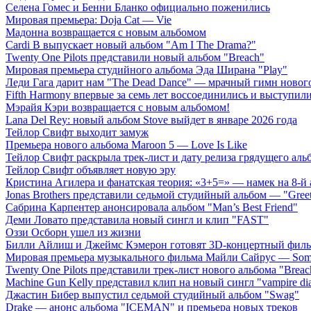
Селена Гомес и Бенни Бланко официально поженились
Мировая премьера: Doja Cat — Vie
Мадонна возвращается с новым альбомом
Cardi B выпускает новый альбом "Am I The Drama?"
Twenty One Pilots представили новый альбом "Breach"
Мировая премьера студийного альбома Эда Ширана "Play"
Леди Гага дарит нам "The Dead Dance" — мрачный гимн нового
Fifth Harmony впервые за семь лет воссоединились и выступили 
Мэрайя Кэри возвращается с новым альбомом!
Lana Del Rey: новый альбом Stove выйдет в январе 2026 года
Тейлор Свифт выходит замуж
Премьера нового альбома Maroon 5 — Love Is Like
Тейлор Свифт раскрыла трек-лист и дату релиза грядущего аль
Тейлор Свифт объявляет новую эру
Кристина Агилера и фанатская теория: «3+5=» — намек на 8-й
Jonas Brothers представили седьмой студийный альбом — "Gree
Сабрина Карпентер анонсировала альбом "Man’s Best Friend"
Деми Ловато представила новый сингл и клип "FAST"
Оззи Осборн ушел из жизни
Билли Айлиш и Джеймс Кэмерон готовят 3D-концертный фил
Мировая премьера музыкального фильма Майли Сайрус — Somet
Twenty One Pilots представили трек-лист нового альбома "Breac
Machine Gun Kelly представил клип на новый сингл "vampire dia
Джастин Бибер выпустил седьмой студийный альбом "Swag"
Drake — анонс альбома "ICEMAN" и премьера новых треков