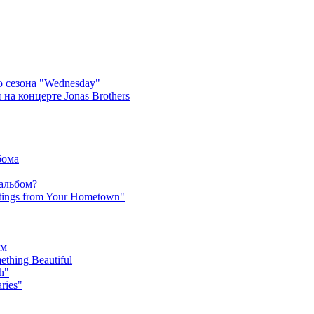
 сезона "Wednesday"
на концерте Jonas Brothers
бома
 альбом?
tings from Your Hometown"
ьм
hing Beautiful
h"
ries"