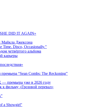
 «SHE DID IT AGAIN»
и Майкла Джексона
 Time. Disco, Occasionally."
одом четвёртого альбома
ой карьеры
последствия»
 премьера “Sean Combs: The Reckoning”
 — премьера уже в 2026 году
к к фильму «Грозовой перевал»
s”
f a Showgirl"