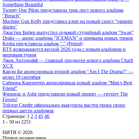
Something Beautiful
Twenty One Pilots представили трек-лист нового альбома
"Breach"
Machine Gun Kelly представил клип на новый сингл "vampire
diaries"
Джастин Бибер выпустил седьмой студийный альбом "Swag"
Drake — анонс альбома "ICEMAN" и премьера новых треков
Kesha представила альбом "." (Period)
BTS возвращаются весной 2026 года с новым альбомом и
мировым туром
Джек Антонофф — главный продюсер нового альбома Charli
XCX
Карди Би анонсировала второй альбом "Am I The Drama?" —
релиз 19 сентября
Сабрина Карпентер анонсировала новый альбом “Man’s Best
Friend”
Финнеас и Ashe представили новый проект — группу The
Favors!
Тейлор Свифт официально выкупила мастер-треки своих
первых шести альбомов
Страницы:
1
2
3
45
46
1 - 50 из 2251
НИТВ © 2026
Первое независимое