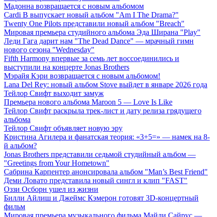
Мадонна возвращается с новым альбомом
Cardi B выпускает новый альбом "Am I The Drama?"
Twenty One Pilots представили новый альбом "Breach"
Мировая премьера студийного альбома Эда Ширана "Play"
Леди Гага дарит нам "The Dead Dance" — мрачный гимн
нового сезона "Wednesday"
Fifth Harmony впервые за семь лет воссоединились и
выступили на концерте Jonas Brothers
Мэрайя Кэри возвращается с новым альбомом!
Lana Del Rey: новый альбом Stove выйдет в январе 2026 года
Тейлор Свифт выходит замуж
Премьера нового альбома Maroon 5 — Love Is Like
Тейлор Свифт раскрыла трек-лист и дату релиза грядущего
альбома
Тейлор Свифт объявляет новую эру
Кристина Агилера и фанатская теория: «3+5=» — намек на 8-
й альбом?
Jonas Brothers представили седьмой студийный альбом —
"Greetings from Your Hometown"
Сабрина Карпентер анонсировала альбом "Man’s Best Friend"
Деми Ловато представила новый сингл и клип "FAST"
Оззи Осборн ушел из жизни
Билли Айлиш и Джеймс Кэмерон готовят 3D-концертный
фильм
Мировая премьера музыкального фильма Майли Сайрус —