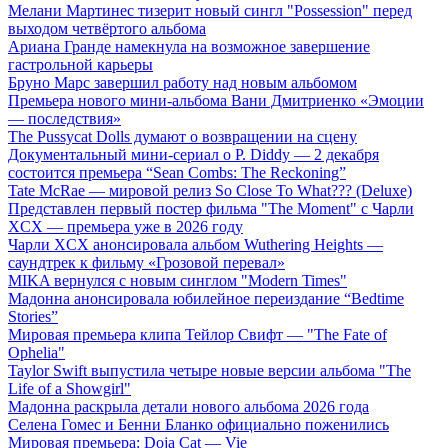
Мелани Мартинес тизерит новый сингл "Possession" перед
выходом четвёртого альбома
Ариана Гранде намекнула на возможное завершение
гастрольной карьеры
Бруно Марс завершил работу над новым альбомом
Премьера нового мини-альбома Вани Дмитриенко «Эмоции
— последствия»
The Pussycat Dolls думают о возвращении на сцену
Документальный мини-сериал о P. Diddy — 2 декабря
состоится премьера “Sean Combs: The Reckoning”
Tate McRae — мировой релиз So Close To What??? (Deluxe)
Представлен первый постер фильма "The Moment" с Чарли
XCX — премьера уже в 2026 году
Чарли XCX анонсировала альбом Wuthering Heights —
саундтрек к фильму «Грозовой перевал»
MIKA вернулся с новым синглом "Modern Times"
Мадонна анонсировала юбилейное переиздание “Bedtime
Stories”
Мировая премьера клипа Тейлор Свифт — "The Fate of
Ophelia"
Taylor Swift выпустила четыре новые версии альбома "The
Life of a Showgirl"
Мадонна раскрыла детали нового альбома 2026 года
Селена Гомес и Бенни Бланко официально поженились
Мировая премьера: Doja Cat — Vie