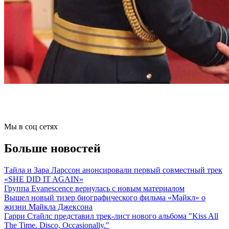
Мы в соц сетях
Больше новостей
Тайла и Зара Ларссон анонсировали первый совместный трек
«SHE DID IT AGAIN»
Группа Evanescence вернулась с новым материалом
Вышел новый тизер биографического фильма «Майкл» о
жизни Майкла Джексона
Гарри Стайлс представил трек-лист нового альбома "Kiss All
The Time. Disco, Occasionally."