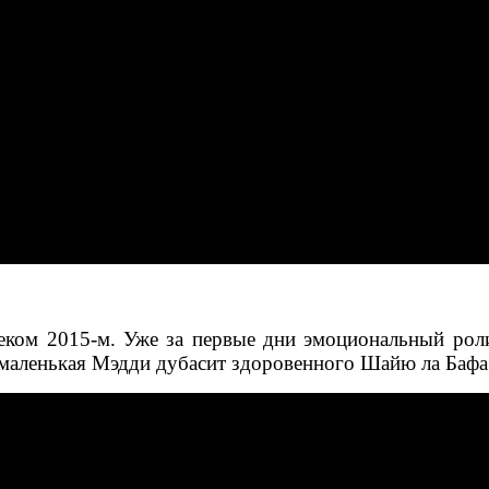
леком 2015-м. Уже за первые дни эмоциональный ро
к маленькая Мэдди дубасит здоровенного Шайю ла Баф