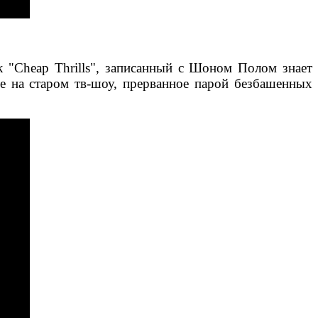
к "Cheap Thrills", записанный с Шоном Полом знает
ие на старом тв-шоу, прерванное парой безбашенных