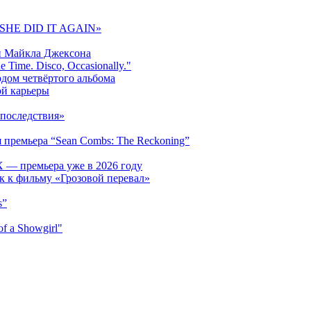
 «SHE DID IT AGAIN»
и Майкла Джексона
 Time. Disco, Occasionally."
одом четвёртого альбома
ой карьеры
последствия»
 премьера “Sean Combs: The Reckoning”
 — премьера уже в 2026 году
к к фильму «Грозовой перевал»
s”
f a Showgirl"