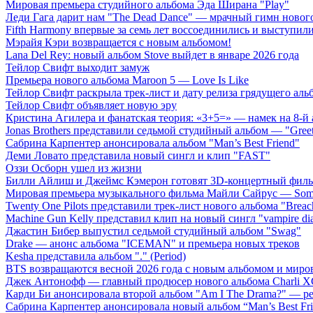
Мировая премьера студийного альбома Эда Ширана "Play"
Леди Гага дарит нам "The Dead Dance" — мрачный гимн нового
Fifth Harmony впервые за семь лет воссоединились и выступили 
Мэрайя Кэри возвращается с новым альбомом!
Lana Del Rey: новый альбом Stove выйдет в январе 2026 года
Тейлор Свифт выходит замуж
Премьера нового альбома Maroon 5 — Love Is Like
Тейлор Свифт раскрыла трек-лист и дату релиза грядущего аль
Тейлор Свифт объявляет новую эру
Кристина Агилера и фанатская теория: «3+5=» — намек на 8-й
Jonas Brothers представили седьмой студийный альбом — "Gree
Сабрина Карпентер анонсировала альбом "Man’s Best Friend"
Деми Ловато представила новый сингл и клип "FAST"
Оззи Осборн ушел из жизни
Билли Айлиш и Джеймс Кэмерон готовят 3D-концертный фил
Мировая премьера музыкального фильма Майли Сайрус — Somet
Twenty One Pilots представили трек-лист нового альбома "Breac
Machine Gun Kelly представил клип на новый сингл "vampire dia
Джастин Бибер выпустил седьмой студийный альбом "Swag"
Drake — анонс альбома "ICEMAN" и премьера новых треков
Kesha представила альбом "." (Period)
BTS возвращаются весной 2026 года с новым альбомом и мир
Джек Антонофф — главный продюсер нового альбома Charli 
Карди Би анонсировала второй альбом "Am I The Drama?" — ре
Сабрина Карпентер анонсировала новый альбом “Man’s Best Fr