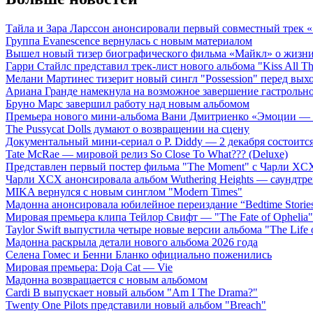
Тайла и Зара Ларссон анонсировали первый совместный трек
Группа Evanescence вернулась с новым материалом
Вышел новый тизер биографического фильма «Майкл» о жизн
Гарри Стайлс представил трек-лист нового альбома "Kiss All The
Мелани Мартинес тизерит новый сингл "Possession" перед вых
Ариана Гранде намекнула на возможное завершение гастрольн
Бруно Марс завершил работу над новым альбомом
Премьера нового мини-альбома Вани Дмитриенко «Эмоции — 
The Pussycat Dolls думают о возвращении на сцену
Документальный мини-сериал о P. Diddy — 2 декабря состоится
Tate McRae — мировой релиз So Close To What??? (Deluxe)
Представлен первый постер фильма "The Moment" с Чарли XCX
Чарли XCX анонсировала альбом Wuthering Heights — саундтре
MIKA вернулся с новым синглом "Modern Times"
Мадонна анонсировала юбилейное переиздание “Bedtime Storie
Мировая премьера клипа Тейлор Свифт — "The Fate of Ophelia"
Taylor Swift выпустила четыре новые версии альбома "The Life o
Мадонна раскрыла детали нового альбома 2026 года
Селена Гомес и Бенни Бланко официально поженились
Мировая премьера: Doja Cat — Vie
Мадонна возвращается с новым альбомом
Cardi B выпускает новый альбом "Am I The Drama?"
Twenty One Pilots представили новый альбом "Breach"