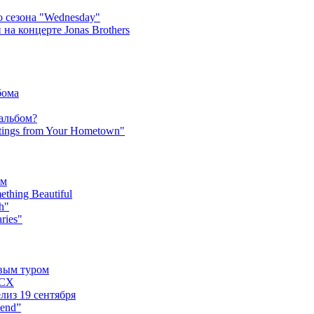
 сезона "Wednesday"
на концерте Jonas Brothers
бома
 альбом?
tings from Your Hometown"
ьм
hing Beautiful
h"
ries"
овым туром
XCX
лиз 19 сентября
iend”