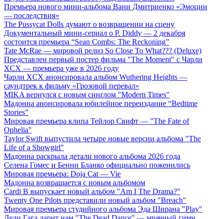
Премьера нового мини-альбома Вани Дмитриенко «Эмоции
— последствия»
The Pussycat Dolls думают о возвращении на сцену
Документальный мини-сериал о P. Diddy — 2 декабря
состоится премьера “Sean Combs: The Reckoning”
Tate McRae — мировой релиз So Close To What??? (Deluxe)
Представлен первый постер фильма "The Moment" с Чарли
XCX — премьера уже в 2026 году
Чарли XCX анонсировала альбом Wuthering Heights —
саундтрек к фильму «Грозовой перевал»
MIKA вернулся с новым синглом "Modern Times"
Мадонна анонсировала юбилейное переиздание “Bedtime
Stories”
Мировая премьера клипа Тейлор Свифт — "The Fate of
Ophelia"
Taylor Swift выпустила четыре новые версии альбома "The
Life of a Showgirl"
Мадонна раскрыла детали нового альбома 2026 года
Селена Гомес и Бенни Бланко официально поженились
Мировая премьера: Doja Cat — Vie
Мадонна возвращается с новым альбомом
Cardi B выпускает новый альбом "Am I The Drama?"
Twenty One Pilots представили новый альбом "Breach"
Мировая премьера студийного альбома Эда Ширана "Play"
Леди Гага дарит нам "The Dead Dance" — мрачный гимн