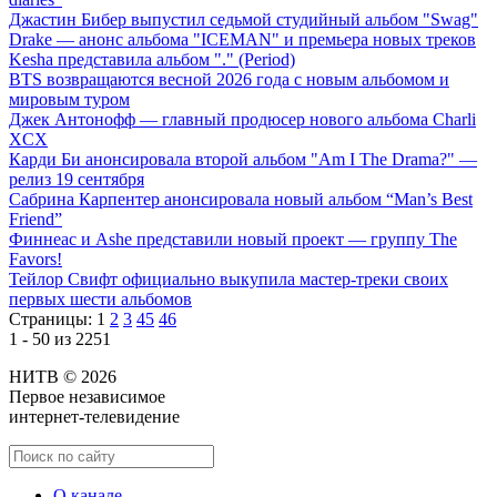
Джастин Бибер выпустил седьмой студийный альбом "Swag"
Drake — анонс альбома "ICEMAN" и премьера новых треков
Kesha представила альбом "." (Period)
BTS возвращаются весной 2026 года с новым альбомом и
мировым туром
Джек Антонофф — главный продюсер нового альбома Charli
XCX
Карди Би анонсировала второй альбом "Am I The Drama?" —
релиз 19 сентября
Сабрина Карпентер анонсировала новый альбом “Man’s Best
Friend”
Финнеас и Ashe представили новый проект — группу The
Favors!
Тейлор Свифт официально выкупила мастер-треки своих
первых шести альбомов
Страницы:
1
2
3
45
46
1 - 50 из 2251
НИТВ © 2026
Первое независимое
интернет-телевидение
О канале