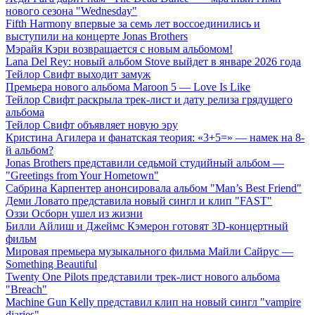
нового сезона "Wednesday"
Fifth Harmony впервые за семь лет воссоединились и
выступили на концерте Jonas Brothers
Мэрайя Кэри возвращается с новым альбомом!
Lana Del Rey: новый альбом Stove выйдет в январе 2026 года
Тейлор Свифт выходит замуж
Премьера нового альбома Maroon 5 — Love Is Like
Тейлор Свифт раскрыла трек-лист и дату релиза грядущего
альбома
Тейлор Свифт объявляет новую эру
Кристина Агилера и фанатская теория: «3+5=» — намек на 8-
й альбом?
Jonas Brothers представили седьмой студийный альбом —
"Greetings from Your Hometown"
Сабрина Карпентер анонсировала альбом "Man’s Best Friend"
Деми Ловато представила новый сингл и клип "FAST"
Оззи Осборн ушел из жизни
Билли Айлиш и Джеймс Кэмерон готовят 3D-концертный
фильм
Мировая премьера музыкального фильма Майли Сайрус —
Something Beautiful
Twenty One Pilots представили трек-лист нового альбома
"Breach"
Machine Gun Kelly представил клип на новый сингл "vampire
diaries"