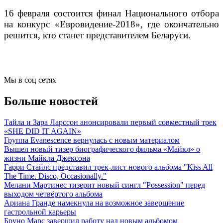
16 февраля состоится финал Национального отбора
на конкурс «Евровидение-2018», где окончательно
решится, кто станет представителем Беларуси.
Мы в соц сетях
Больше новостей
Тайла и Зара Ларссон анонсировали первый совместный трек
«SHE DID IT AGAIN»
Группа Evanescence вернулась с новым материалом
Вышел новый тизер биографического фильма «Майкл» о
жизни Майкла Джексона
Гарри Стайлс представил трек-лист нового альбома "Kiss All
The Time. Disco, Occasionally."
Мелани Мартинес тизерит новый сингл "Possession" перед
выходом четвёртого альбома
Ариана Гранде намекнула на возможное завершение
гастрольной карьеры
Бруно Марс завершил работу над новым альбомом