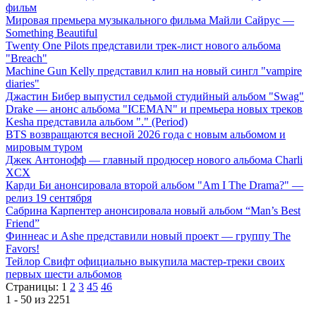
фильм
Мировая премьера музыкального фильма Майли Сайрус —
Something Beautiful
Twenty One Pilots представили трек-лист нового альбома
"Breach"
Machine Gun Kelly представил клип на новый сингл "vampire
diaries"
Джастин Бибер выпустил седьмой студийный альбом "Swag"
Drake — анонс альбома "ICEMAN" и премьера новых треков
Kesha представила альбом "." (Period)
BTS возвращаются весной 2026 года с новым альбомом и
мировым туром
Джек Антонофф — главный продюсер нового альбома Charli
XCX
Карди Би анонсировала второй альбом "Am I The Drama?" —
релиз 19 сентября
Сабрина Карпентер анонсировала новый альбом “Man’s Best
Friend”
Финнеас и Ashe представили новый проект — группу The
Favors!
Тейлор Свифт официально выкупила мастер-треки своих
первых шести альбомов
Страницы:
1
2
3
45
46
1 - 50 из 2251