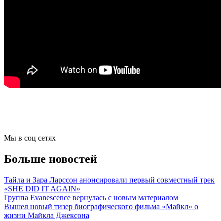
Мы в соц сетях
Больше новостей
Тайла и Зара Ларссон анонсировали первый совместный трек
«SHE DID IT AGAIN»
Группа Evanescence вернулась с новым материалом
Вышел новый тизер биографического фильма «Майкл» о
жизни Майкла Джексона