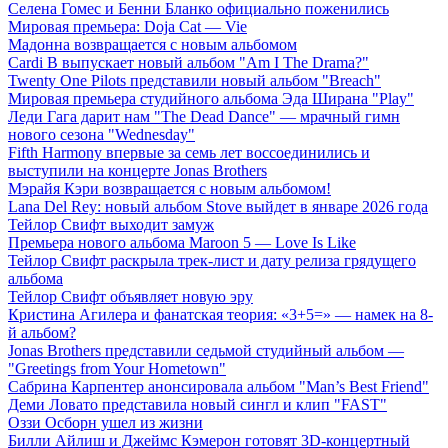
Селена Гомес и Бенни Бланко официально поженились
Мировая премьера: Doja Cat — Vie
Мадонна возвращается с новым альбомом
Cardi B выпускает новый альбом "Am I The Drama?"
Twenty One Pilots представили новый альбом "Breach"
Мировая премьера студийного альбома Эда Ширана "Play"
Леди Гага дарит нам "The Dead Dance" — мрачный гимн
нового сезона "Wednesday"
Fifth Harmony впервые за семь лет воссоединились и
выступили на концерте Jonas Brothers
Мэрайя Кэри возвращается с новым альбомом!
Lana Del Rey: новый альбом Stove выйдет в январе 2026 года
Тейлор Свифт выходит замуж
Премьера нового альбома Maroon 5 — Love Is Like
Тейлор Свифт раскрыла трек-лист и дату релиза грядущего
альбома
Тейлор Свифт объявляет новую эру
Кристина Агилера и фанатская теория: «3+5=» — намек на 8-
й альбом?
Jonas Brothers представили седьмой студийный альбом —
"Greetings from Your Hometown"
Сабрина Карпентер анонсировала альбом "Man’s Best Friend"
Деми Ловато представила новый сингл и клип "FAST"
Оззи Осборн ушел из жизни
Билли Айлиш и Джеймс Кэмерон готовят 3D-концертный