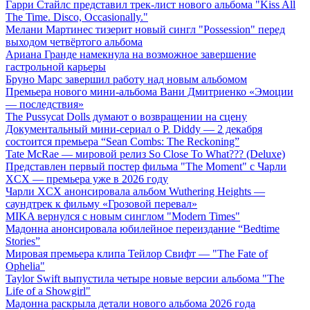
Гарри Стайлс представил трек-лист нового альбома "Kiss All
The Time. Disco, Occasionally."
Мелани Мартинес тизерит новый сингл "Possession" перед
выходом четвёртого альбома
Ариана Гранде намекнула на возможное завершение
гастрольной карьеры
Бруно Марс завершил работу над новым альбомом
Премьера нового мини-альбома Вани Дмитриенко «Эмоции
— последствия»
The Pussycat Dolls думают о возвращении на сцену
Документальный мини-сериал о P. Diddy — 2 декабря
состоится премьера “Sean Combs: The Reckoning”
Tate McRae — мировой релиз So Close To What??? (Deluxe)
Представлен первый постер фильма "The Moment" с Чарли
XCX — премьера уже в 2026 году
Чарли XCX анонсировала альбом Wuthering Heights —
саундтрек к фильму «Грозовой перевал»
MIKA вернулся с новым синглом "Modern Times"
Мадонна анонсировала юбилейное переиздание “Bedtime
Stories”
Мировая премьера клипа Тейлор Свифт — "The Fate of
Ophelia"
Taylor Swift выпустила четыре новые версии альбома "The
Life of a Showgirl"
Мадонна раскрыла детали нового альбома 2026 года