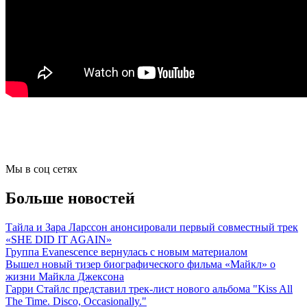
Мы в соц сетях
Больше новостей
Тайла и Зара Ларссон анонсировали первый совместный трек
«SHE DID IT AGAIN»
Группа Evanescence вернулась с новым материалом
Вышел новый тизер биографического фильма «Майкл» о
жизни Майкла Джексона
Гарри Стайлс представил трек-лист нового альбома "Kiss All
The Time. Disco, Occasionally."