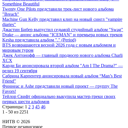
Something Beautiful
Twenty One Pilots представили трек-лист нового альбома
"Breach"
Machine Gun Kelly представил клип на новый сингл "vampire
diaries"
Джастин Бибер выпустил седьмой студийный альбом "Swag"
Drake — анонс альбома "ICEMAN" и премьера новых треков
Kesha представила альбом "." (Period)
BTS возвращаются весной 2026 года с новым альбомом и
мировым туром
Джек Антонофф — главный продюсер нового альбома Charli
XCX
Карди Би анонсировала второй альбом "Am I The Drama?" —
релиз 19 сентября
Сабрина Карпентер анонсировала новый альбом “Man’s Best
Friend”
Финнеас и Ashe представили новый проект — группу The
Favors!
Тейлор Свифт официально выкупила мастер-треки своих
первых шести альбомов
Страницы:
1
2
3
45
46
1 - 50 из 2251
НИТВ © 2026
Первое независимое