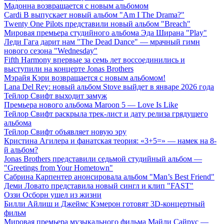
Мадонна возвращается с новым альбомом
Cardi B выпускает новый альбом "Am I The Drama?"
Twenty One Pilots представили новый альбом "Breach"
Мировая премьера студийного альбома Эда Ширана "Play"
Леди Гага дарит нам "The Dead Dance" — мрачный гимн
нового сезона "Wednesday"
Fifth Harmony впервые за семь лет воссоединились и
выступили на концерте Jonas Brothers
Мэрайя Кэри возвращается с новым альбомом!
Lana Del Rey: новый альбом Stove выйдет в январе 2026 года
Тейлор Свифт выходит замуж
Премьера нового альбома Maroon 5 — Love Is Like
Тейлор Свифт раскрыла трек-лист и дату релиза грядущего
альбома
Тейлор Свифт объявляет новую эру
Кристина Агилера и фанатская теория: «3+5=» — намек на 8-
й альбом?
Jonas Brothers представили седьмой студийный альбом —
"Greetings from Your Hometown"
Сабрина Карпентер анонсировала альбом "Man’s Best Friend"
Деми Ловато представила новый сингл и клип "FAST"
Оззи Осборн ушел из жизни
Билли Айлиш и Джеймс Кэмерон готовят 3D-концертный
фильм
Мировая премьера музыкального фильма Майли Сайрус —