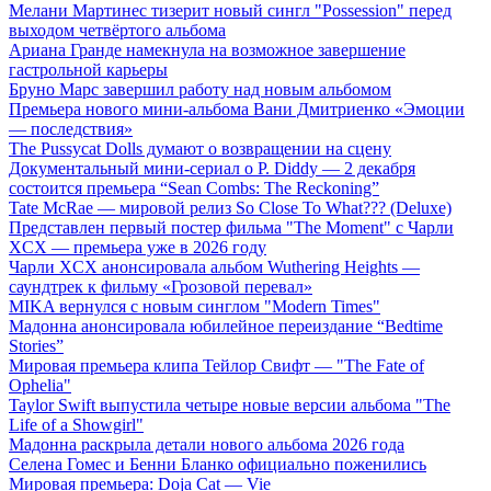
Мелани Мартинес тизерит новый сингл "Possession" перед
выходом четвёртого альбома
Ариана Гранде намекнула на возможное завершение
гастрольной карьеры
Бруно Марс завершил работу над новым альбомом
Премьера нового мини-альбома Вани Дмитриенко «Эмоции
— последствия»
The Pussycat Dolls думают о возвращении на сцену
Документальный мини-сериал о P. Diddy — 2 декабря
состоится премьера “Sean Combs: The Reckoning”
Tate McRae — мировой релиз So Close To What??? (Deluxe)
Представлен первый постер фильма "The Moment" с Чарли
XCX — премьера уже в 2026 году
Чарли XCX анонсировала альбом Wuthering Heights —
саундтрек к фильму «Грозовой перевал»
MIKA вернулся с новым синглом "Modern Times"
Мадонна анонсировала юбилейное переиздание “Bedtime
Stories”
Мировая премьера клипа Тейлор Свифт — "The Fate of
Ophelia"
Taylor Swift выпустила четыре новые версии альбома "The
Life of a Showgirl"
Мадонна раскрыла детали нового альбома 2026 года
Селена Гомес и Бенни Бланко официально поженились
Мировая премьера: Doja Cat — Vie