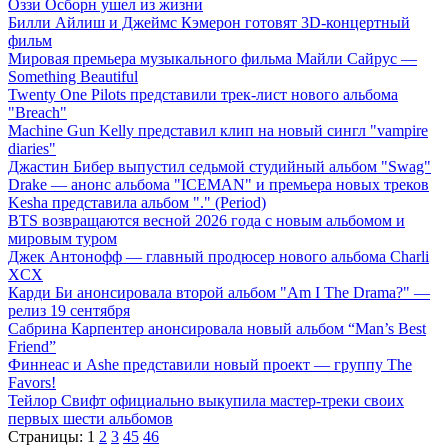
Оззи Осборн ушел из жизни
Билли Айлиш и Джеймс Кэмерон готовят 3D-концертный
фильм
Мировая премьера музыкального фильма Майли Сайрус —
Something Beautiful
Twenty One Pilots представили трек-лист нового альбома
"Breach"
Machine Gun Kelly представил клип на новый сингл "vampire
diaries"
Джастин Бибер выпустил седьмой студийный альбом "Swag"
Drake — анонс альбома "ICEMAN" и премьера новых треков
Kesha представила альбом "." (Period)
BTS возвращаются весной 2026 года с новым альбомом и
мировым туром
Джек Антонофф — главный продюсер нового альбома Charli
XCX
Карди Би анонсировала второй альбом "Am I The Drama?" —
релиз 19 сентября
Сабрина Карпентер анонсировала новый альбом “Man’s Best
Friend”
Финнеас и Ashe представили новый проект — группу The
Favors!
Тейлор Свифт официально выкупила мастер-треки своих
первых шести альбомов
Страницы:
1
2
3
45
46