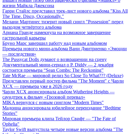
Вышел новый тизер биографического фильма «Майкл» о
жизни Майкла Джексона
Гарри Стайлс представил трек-лист нового альбома "Kiss All
The Time. Disco, Occasionally."
Мелани Мартинес тизерит новый сингл "Possession" перед
выходом четвёртого альбома
Ариана Гранде намекнула на возможное завершение
гастрольной карьеры
Бруно Марс завершил работу над новым альбомом
Премьера нового мини-альбома Вани Дмитриенко «Эмоции
— последствия»
The Pussycat Dolls думают о возвращении на сцену
Документальный мини-сериал о P. Diddy — 2 декабря
состоится премьера “Sean Combs: The Reckoning”
Tate McRae — мировой релиз So Close To What??? (Deluxe)
Представлен первый постер фильма "The Moment" с Чарли
XCX — премьера уже в 2026 году
Чарли XCX анонсировала альбом Wuthering Heights —
саундтрек к фильму «Грозовой перевал»
MIKA вернулся с новым синглом "Modern Times"
Мадонна анонсировала юбилейное переиздание “Bedtime
Stories”
Мировая премьера клипа Тейлор Свифт — "The Fate of
Ophelia"
Taylor Swift выпустила четыре новые версии альбома "The