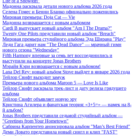
Life of a Showgirl"
Мадонна раскрыла детали нового альбома 2026 года
Селена Гомес и Бенни Бланко официально поженились
Мировая премьера: Doja Cat — Vie
Мадонна возвращается с новым альбомом
Cardi B выпускает новый альбом "Am I The Drama?"
Twenty One Pilots представили новый альбом "Breach"
Мировая премьера студийного альбома Эда Ширана "Play"
Леди Гага дарит нам "The Dead Dance" — мрачный гимн
нового сезона "Wednesday"
Fifth Harmony впервые за семь лет воссоединились и
выступили на концерте Jonas Brothers
Мэрайя Кэри возвращается с новым альбомом!
Lana Del Rey: новый альбом Stove выйдет в январе 2026 года
Тейлор Свифт выходит замуж
Премьера нового альбома Maroon 5 — Love Is Like
Тейлор Свифт раскрыла трек-лист и дату релиза грядущего
альбома
Тейлор Свифт объявляет новую эру
Кристина Агилера и фанатская теория: «3+5=» — намек на 8-
й альбом?
Jonas Brothers представили седьмой студийный альбом —
"Greetings from Your Hometown"
Сабрина Карпентер анонсировала альбом "Man’s Best Friend"
Деми Ловато представила новый сингл и клип "FAST"