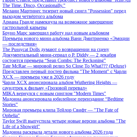
The Time. Disco, Occasionally."
Мелани Мартинес тизерит новый сингл "Possession" перед
выходом четвёртого альбома
Ариана Гранде намекнула на возможное завершение
гастрольной карьеры
Бруно Марс завершил работу над новым альбомом
Премьера нового мини-альбома Вани Дмитриенко «Эмоции
— последствия»
The Pussycat Dolls думают о возвращении на сцену
Документальный мини-сериал о P. Diddy — 2 декабря
состоится премьера “Sean Combs: The Reckoning”
Tate McRae — мировой релиз So Close To What??? (Deluxe)
Представлен первый постер фильма "The Moment" с Чарли
XCX — премьера уже в 2026 году
Чарли XCX анонсировала альбом Wuthering Heights —
саундтрек к фильму «Грозовой перевал»
MIKA вернулся с новым синглом "Modern Times"
Мадонна анонсировала юбилейное переиздание “Bedtime
Stories”
Мировая премьера клипа Тейлор Свифт — "The Fate of
Ophelia"
Taylor Swift выпустила четыре новые версии альбома "The
Life of a Showgirl"
Мадонна раскрыла детали нового альбома 2026 года