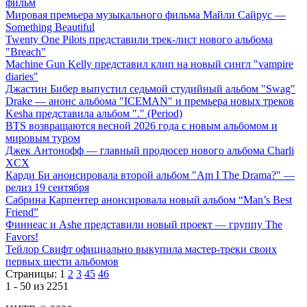
фильм
Мировая премьера музыкального фильма Майли Сайрус —
Something Beautiful
Twenty One Pilots представили трек-лист нового альбома
"Breach"
Machine Gun Kelly представил клип на новый сингл "vampire
diaries"
Джастин Бибер выпустил седьмой студийный альбом "Swag"
Drake — анонс альбома "ICEMAN" и премьера новых треков
Kesha представила альбом "." (Period)
BTS возвращаются весной 2026 года с новым альбомом и
мировым туром
Джек Антонофф — главный продюсер нового альбома Charli
XCX
Карди Би анонсировала второй альбом "Am I The Drama?" —
релиз 19 сентября
Сабрина Карпентер анонсировала новый альбом “Man’s Best
Friend”
Финнеас и Ashe представили новый проект — группу The
Favors!
Тейлор Свифт официально выкупила мастер-треки своих
первых шести альбомов
Страницы:
1
2
3
45
46
1 - 50 из 2251