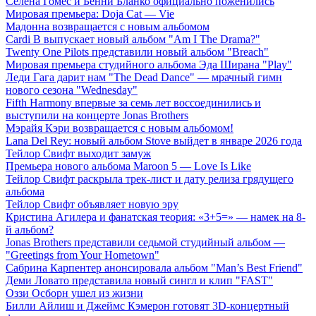
Селена Гомес и Бенни Бланко официально поженились
Мировая премьера: Doja Cat — Vie
Мадонна возвращается с новым альбомом
Cardi B выпускает новый альбом "Am I The Drama?"
Twenty One Pilots представили новый альбом "Breach"
Мировая премьера студийного альбома Эда Ширана "Play"
Леди Гага дарит нам "The Dead Dance" — мрачный гимн
нового сезона "Wednesday"
Fifth Harmony впервые за семь лет воссоединились и
выступили на концерте Jonas Brothers
Мэрайя Кэри возвращается с новым альбомом!
Lana Del Rey: новый альбом Stove выйдет в январе 2026 года
Тейлор Свифт выходит замуж
Премьера нового альбома Maroon 5 — Love Is Like
Тейлор Свифт раскрыла трек-лист и дату релиза грядущего
альбома
Тейлор Свифт объявляет новую эру
Кристина Агилера и фанатская теория: «3+5=» — намек на 8-
й альбом?
Jonas Brothers представили седьмой студийный альбом —
"Greetings from Your Hometown"
Сабрина Карпентер анонсировала альбом "Man’s Best Friend"
Деми Ловато представила новый сингл и клип "FAST"
Оззи Осборн ушел из жизни
Билли Айлиш и Джеймс Кэмерон готовят 3D-концертный