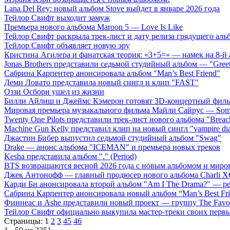
Lana Del Rey: новый альбом Stove выйдет в январе 2026 года
Тейлор Свифт выходит замуж
Премьера нового альбома Maroon 5 — Love Is Like
Тейлор Свифт раскрыла трек-лист и дату релиза грядущего аль
Тейлор Свифт объявляет новую эру
Кристина Агилера и фанатская теория: «3+5=» — намек на 8-й
Jonas Brothers представили седьмой студийный альбом — "Gree
Сабрина Карпентер анонсировала альбом "Man’s Best Friend"
Деми Ловато представила новый сингл и клип "FAST"
Оззи Осборн ушел из жизни
Билли Айлиш и Джеймс Кэмерон готовят 3D-концертный фил
Мировая премьера музыкального фильма Майли Сайрус — Somet
Twenty One Pilots представили трек-лист нового альбома "Breac
Machine Gun Kelly представил клип на новый сингл "vampire dia
Джастин Бибер выпустил седьмой студийный альбом "Swag"
Drake — анонс альбома "ICEMAN" и премьера новых треков
Kesha представила альбом "." (Period)
BTS возвращаются весной 2026 года с новым альбомом и мир
Джек Антонофф — главный продюсер нового альбома Charli 
Карди Би анонсировала второй альбом "Am I The Drama?" — ре
Сабрина Карпентер анонсировала новый альбом “Man’s Best Fr
Финнеас и Ashe представили новый проект — группу The Favo
Тейлор Свифт официально выкупила мастер-треки своих перв
Страницы:
1
2
3
45
46