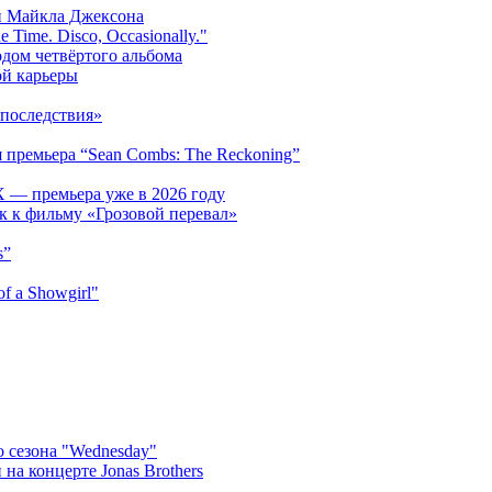
и Майкла Джексона
 Time. Disco, Occasionally."
одом четвёртого альбома
ой карьеры
последствия»
 премьера “Sean Combs: The Reckoning”
 — премьера уже в 2026 году
к к фильму «Грозовой перевал»
s”
f a Showgirl"
 сезона "Wednesday"
на концерте Jonas Brothers