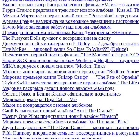
Вышел новый тизер биографического фильма «Майкл» о жизн
Гарри Стайлс представил трек-лист нового альбома "Kiss All The
Мелани Мартинес тизерит новый сингл "Possession" перед вых
Ариана Гранде намекнула на возможное завершение гастрольн
Бруно Марс завершил работу над новым альбомом
Премьера нового мини-альбома Вани Дмитриенко «Эмоции — 
The Pussycat Dolls думают о возвращении на сцену
Документальный мини-сериал о P. Diddy — 2 декабря состоится
Tate McRae — мировой релиз So Close To What??? (Deluxe)
Представлен первый постер фильма "The Moment" с Чарли XCX
Чарли XCX анонсировала альбом Wuthering Heights — саундтре
MIKA вернулся с новым синглом "Modern Times"
Мадонна анонсировала юбилейное переиздание “Bedtime Storie
Мировая премьера клипа Тейлор Свифт — "The Fate of Ophelia"
Taylor Swift выпустила четыре новые версии альбома "The Life o
Мадонна раскрыла детали нового альбома 2026 года
Селена Гомес и Бенни Бланко официально поженились
Мировая премьера: Doja Cat — Vie
Мадонна возвращается с новым альбомом
Cardi B выпускает новый альбом "Am I The Drama?"
Twenty One Pilots представили новый альбом "Breach"
Мировая премьера студийного альбома Эда Ширана "Play"
Леди Гага дарит нам "The Dead Dance" — мрачный гимн нового
Fifth Harmony впервые за семь лет воссоединились и выступили 
Мэрайя Кэри возвращается с новым альбомом!