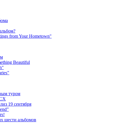
бома
 альбом?
tings from Your Hometown"
ьм
hing Beautiful
h"
ries"
овым туром
XCX
лиз 19 сентября
iend”
rs!
ых шести альбомов