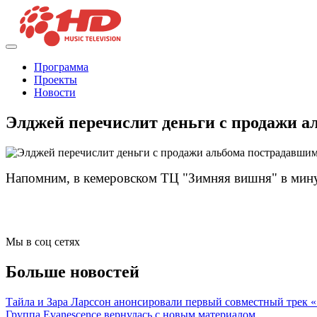
Программа
Проекты
Новости
Элджей перечислит деньги с продажи а
Напомним, в кемеровском ТЦ "Зимняя вишня" в мину
Мы в соц сетях
Больше новостей
Тайла и Зара Ларссон анонсировали первый совместный трек
Группа Evanescence вернулась с новым материалом