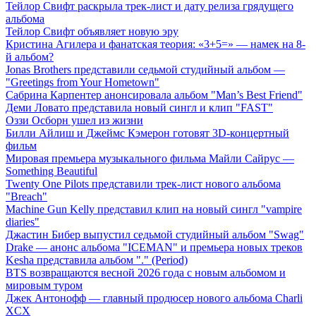
Тейлор Свифт раскрыла трек-лист и дату релиза грядущего
альбома
Тейлор Свифт объявляет новую эру
Кристина Агилера и фанатская теория: «3+5=» — намек на 8-
й альбом?
Jonas Brothers представили седьмой студийный альбом —
"Greetings from Your Hometown"
Сабрина Карпентер анонсировала альбом "Man’s Best Friend"
Деми Ловато представила новый сингл и клип "FAST"
Оззи Осборн ушел из жизни
Билли Айлиш и Джеймс Кэмерон готовят 3D-концертный
фильм
Мировая премьера музыкального фильма Майли Сайрус —
Something Beautiful
Twenty One Pilots представили трек-лист нового альбома
"Breach"
Machine Gun Kelly представил клип на новый сингл "vampire
diaries"
Джастин Бибер выпустил седьмой студийный альбом "Swag"
Drake — анонс альбома "ICEMAN" и премьера новых треков
Kesha представила альбом "." (Period)
BTS возвращаются весной 2026 года с новым альбомом и
мировым туром
Джек Антонофф — главный продюсер нового альбома Charli
XCX