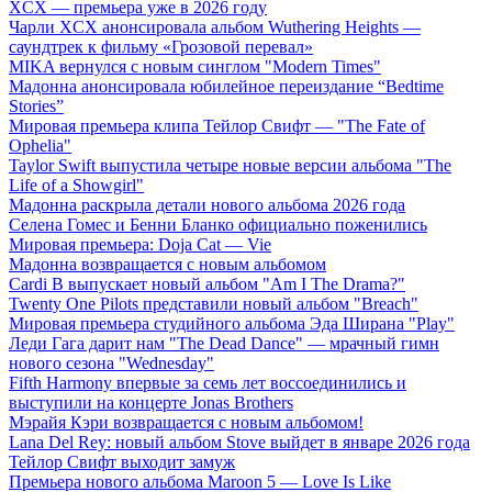
XCX — премьера уже в 2026 году
Чарли XCX анонсировала альбом Wuthering Heights —
саундтрек к фильму «Грозовой перевал»
MIKA вернулся с новым синглом "Modern Times"
Мадонна анонсировала юбилейное переиздание “Bedtime
Stories”
Мировая премьера клипа Тейлор Свифт — "The Fate of
Ophelia"
Taylor Swift выпустила четыре новые версии альбома "The
Life of a Showgirl"
Мадонна раскрыла детали нового альбома 2026 года
Селена Гомес и Бенни Бланко официально поженились
Мировая премьера: Doja Cat — Vie
Мадонна возвращается с новым альбомом
Cardi B выпускает новый альбом "Am I The Drama?"
Twenty One Pilots представили новый альбом "Breach"
Мировая премьера студийного альбома Эда Ширана "Play"
Леди Гага дарит нам "The Dead Dance" — мрачный гимн
нового сезона "Wednesday"
Fifth Harmony впервые за семь лет воссоединились и
выступили на концерте Jonas Brothers
Мэрайя Кэри возвращается с новым альбомом!
Lana Del Rey: новый альбом Stove выйдет в январе 2026 года
Тейлор Свифт выходит замуж
Премьера нового альбома Maroon 5 — Love Is Like