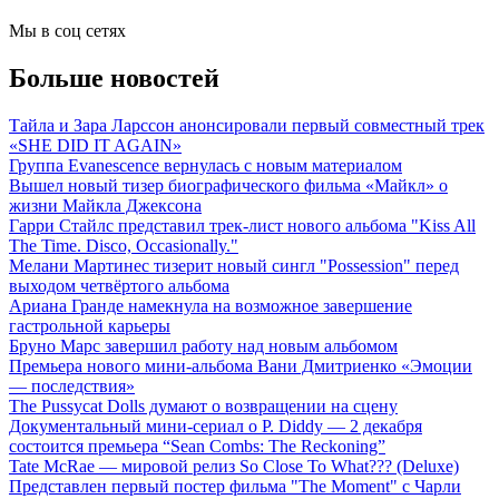
Мы в соц сетях
Больше новостей
Тайла и Зара Ларссон анонсировали первый совместный трек
«SHE DID IT AGAIN»
Группа Evanescence вернулась с новым материалом
Вышел новый тизер биографического фильма «Майкл» о
жизни Майкла Джексона
Гарри Стайлс представил трек-лист нового альбома "Kiss All
The Time. Disco, Occasionally."
Мелани Мартинес тизерит новый сингл "Possession" перед
выходом четвёртого альбома
Ариана Гранде намекнула на возможное завершение
гастрольной карьеры
Бруно Марс завершил работу над новым альбомом
Премьера нового мини-альбома Вани Дмитриенко «Эмоции
— последствия»
The Pussycat Dolls думают о возвращении на сцену
Документальный мини-сериал о P. Diddy — 2 декабря
состоится премьера “Sean Combs: The Reckoning”
Tate McRae — мировой релиз So Close To What??? (Deluxe)
Представлен первый постер фильма "The Moment" с Чарли