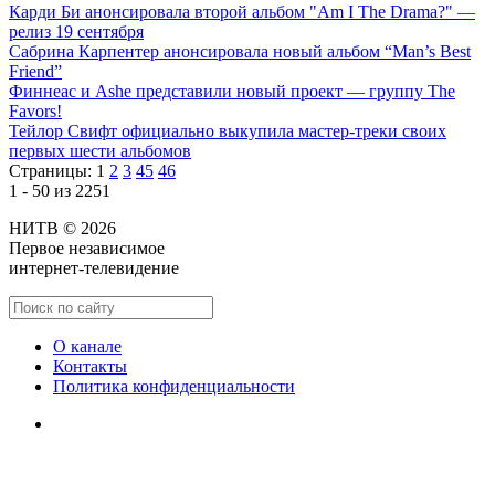
Карди Би анонсировала второй альбом "Am I The Drama?" —
релиз 19 сентября
Сабрина Карпентер анонсировала новый альбом “Man’s Best
Friend”
Финнеас и Ashe представили новый проект — группу The
Favors!
Тейлор Свифт официально выкупила мастер-треки своих
первых шести альбомов
Страницы:
1
2
3
45
46
1 - 50 из 2251
НИТВ © 2026
Первое независимое
интернет-телевидение
О канале
Контакты
Политика конфиденциальности