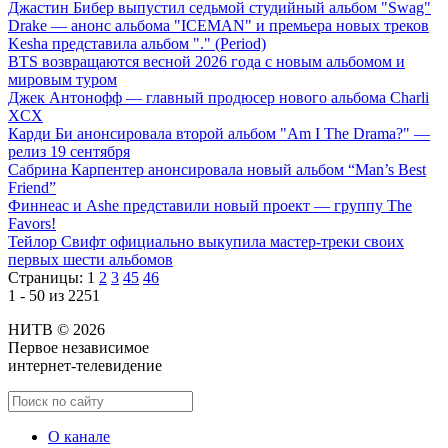
Джастин Бибер выпустил седьмой студийный альбом "Swag"
Drake — анонс альбома "ICEMAN" и премьера новых треков
Kesha представила альбом "." (Period)
BTS возвращаются весной 2026 года с новым альбомом и
мировым туром
Джек Антонофф — главный продюсер нового альбома Charli
XCX
Карди Би анонсировала второй альбом "Am I The Drama?" —
релиз 19 сентября
Сабрина Карпентер анонсировала новый альбом “Man’s Best
Friend”
Финнеас и Ashe представили новый проект — группу The
Favors!
Тейлор Свифт официально выкупила мастер-треки своих
первых шести альбомов
Страницы:
1
2
3
45
46
1 - 50 из 2251
НИТВ © 2026
Первое независимое
интернет-телевидение
О канале