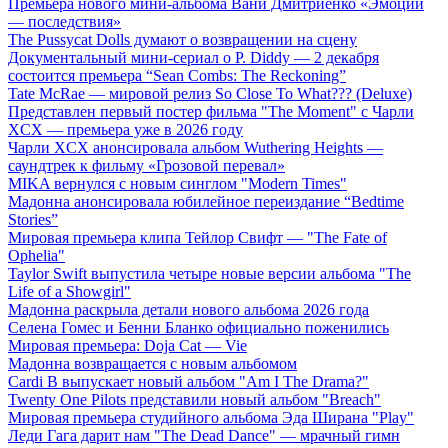
Премьера нового мини-альбома Вани Дмитриенко «Эмоции
— последствия»
The Pussycat Dolls думают о возвращении на сцену
Документальный мини-сериал о P. Diddy — 2 декабря
состоится премьера “Sean Combs: The Reckoning”
Tate McRae — мировой релиз So Close To What??? (Deluxe)
Представлен первый постер фильма "The Moment" с Чарли
XCX — премьера уже в 2026 году
Чарли XCX анонсировала альбом Wuthering Heights —
саундтрек к фильму «Грозовой перевал»
MIKA вернулся с новым синглом "Modern Times"
Мадонна анонсировала юбилейное переиздание “Bedtime
Stories”
Мировая премьера клипа Тейлор Свифт — "The Fate of
Ophelia"
Taylor Swift выпустила четыре новые версии альбома "The
Life of a Showgirl"
Мадонна раскрыла детали нового альбома 2026 года
Селена Гомес и Бенни Бланко официально поженились
Мировая премьера: Doja Cat — Vie
Мадонна возвращается с новым альбомом
Cardi B выпускает новый альбом "Am I The Drama?"
Twenty One Pilots представили новый альбом "Breach"
Мировая премьера студийного альбома Эда Ширана "Play"
Леди Гага дарит нам "The Dead Dance" — мрачный гимн