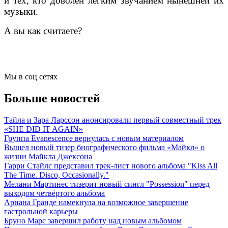
и тех, кто доволен легким звучанием нынешней их
музыки.
А вы как считаете?
Мы в соц сетях
Больше новостей
Тайла и Зара Ларссон анонсировали первый совместный трек
«SHE DID IT AGAIN»
Группа Evanescence вернулась с новым материалом
Вышел новый тизер биографического фильма «Майкл» о
жизни Майкла Джексона
Гарри Стайлс представил трек-лист нового альбома "Kiss All
The Time. Disco, Occasionally."
Мелани Мартинес тизерит новый сингл "Possession" перед
выходом четвёртого альбома
Ариана Гранде намекнула на возможное завершение
гастрольной карьеры
Бруно Марс завершил работу над новым альбомом