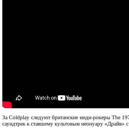
За Coldplay следуют британские инди-рокеры The 197
саундтрек к ставшему культовым неонуару «Драйв» с