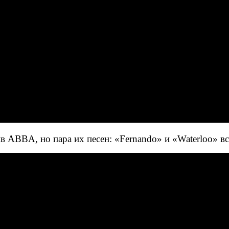
в ABBA, но пара их песен: «Fernando» и «Waterloo» вс