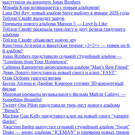
выступили на концерте Jonas Brothers
Мэрайя Кэри возвращается с новым альбомом!
Lana Del Rey: новый альбом Stove выйдет в январе 2026 года
Тейлор Свифт выходит замуж
Премьера нового альбома Maroon 5 — Love Is Like
Тейлор Свифт раскрыла трек-лист и дату релиза грядущего
альбома
Тейлор Свифт объявляет новую эру
Кристина Агилера и фанатская теория: «3+5=» — намек на 8-
й альбом?
Jonas Brothers представили седьмой студийный альбом —
"Greetings from Your Hometown"
Сабрина Карпентер анонсировала альбом "Man’s Best Friend"
Деми Ловато представила новый сингл и клип "FAST"
Оззи Осборн ушел из жизни
Билли Айлиш и Джеймс Кэмерон готовят 3D-концертный
фильм
Мировая премьера музыкального фильма Майли Сайрус —
Something Beautiful
Twenty One Pilots представили трек-лист нового альбома
"Breach"
Machine Gun Kelly представил клип на новый сингл "vampire
diaries"
Джастин Бибер выпустил седьмой студийный альбом "Swag"
Drake — анонс альбома "ICEMAN" и премьера новых треков