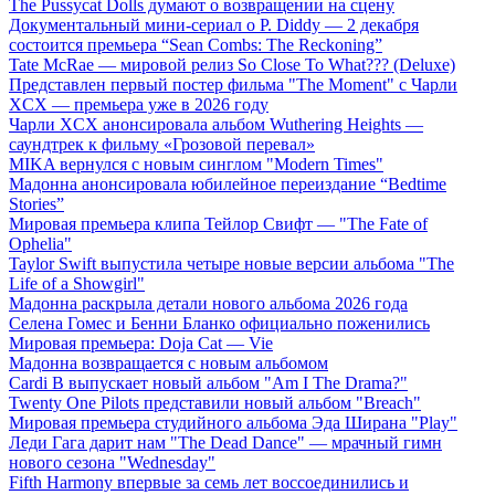
The Pussycat Dolls думают о возвращении на сцену
Документальный мини-сериал о P. Diddy — 2 декабря
состоится премьера “Sean Combs: The Reckoning”
Tate McRae — мировой релиз So Close To What??? (Deluxe)
Представлен первый постер фильма "The Moment" с Чарли
XCX — премьера уже в 2026 году
Чарли XCX анонсировала альбом Wuthering Heights —
саундтрек к фильму «Грозовой перевал»
MIKA вернулся с новым синглом "Modern Times"
Мадонна анонсировала юбилейное переиздание “Bedtime
Stories”
Мировая премьера клипа Тейлор Свифт — "The Fate of
Ophelia"
Taylor Swift выпустила четыре новые версии альбома "The
Life of a Showgirl"
Мадонна раскрыла детали нового альбома 2026 года
Селена Гомес и Бенни Бланко официально поженились
Мировая премьера: Doja Cat — Vie
Мадонна возвращается с новым альбомом
Cardi B выпускает новый альбом "Am I The Drama?"
Twenty One Pilots представили новый альбом "Breach"
Мировая премьера студийного альбома Эда Ширана "Play"
Леди Гага дарит нам "The Dead Dance" — мрачный гимн
нового сезона "Wednesday"
Fifth Harmony впервые за семь лет воссоединились и