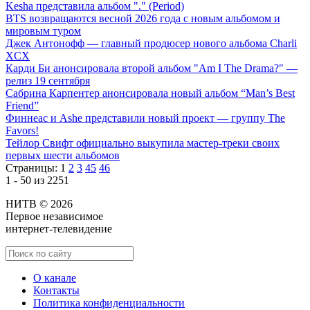
Kesha представила альбом "." (Period)
BTS возвращаются весной 2026 года с новым альбомом и
мировым туром
Джек Антонофф — главный продюсер нового альбома Charli
XCX
Карди Би анонсировала второй альбом "Am I The Drama?" —
релиз 19 сентября
Сабрина Карпентер анонсировала новый альбом “Man’s Best
Friend”
Финнеас и Ashe представили новый проект — группу The
Favors!
Тейлор Свифт официально выкупила мастер-треки своих
первых шести альбомов
Страницы:
1
2
3
45
46
1 - 50 из 2251
НИТВ © 2026
Первое независимое
интернет-телевидение
О канале
Контакты
Политика конфиденциальности