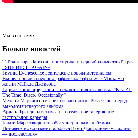
Мы в соц сетях
Больше новостей
Тайла и Зара Ларссон анонсировали первый совместный трек
«SHE DID IT AGAIN»
Группа Evanescence вернулась с новым материалом
Вышел новый тизер биографического фильма «Майкл» о
жизни Майкла Джексона
Гарри Стайлс представил трек-лист нового альбома "Kiss All
The Time. Disco, Occasionally."
Мелани Мартинес тизерит новый сингл "Possession" перед
выходом четвёртого альбома
Ариана Гранде намекнула на возможное завершение
гастрольной карьеры
Бруно Марс завершил работу над новым альбомом
Премьера нового мини-альбома Вани Дмитриенко «Эмоции
— последствия»