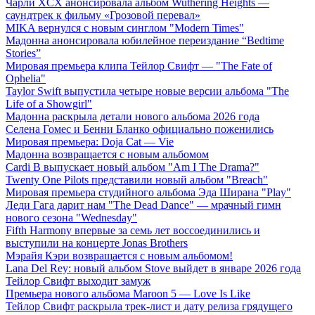
Чарли XCX анонсировала альбом Wuthering Heights —
саундтрек к фильму «Грозовой перевал»
MIKA вернулся с новым синглом "Modern Times"
Мадонна анонсировала юбилейное переиздание “Bedtime
Stories”
Мировая премьера клипа Тейлор Свифт — "The Fate of
Ophelia"
Taylor Swift выпустила четыре новые версии альбома "The
Life of a Showgirl"
Мадонна раскрыла детали нового альбома 2026 года
Селена Гомес и Бенни Бланко официально поженились
Мировая премьера: Doja Cat — Vie
Мадонна возвращается с новым альбомом
Cardi B выпускает новый альбом "Am I The Drama?"
Twenty One Pilots представили новый альбом "Breach"
Мировая премьера студийного альбома Эда Ширана "Play"
Леди Гага дарит нам "The Dead Dance" — мрачный гимн
нового сезона "Wednesday"
Fifth Harmony впервые за семь лет воссоединились и
выступили на концерте Jonas Brothers
Мэрайя Кэри возвращается с новым альбомом!
Lana Del Rey: новый альбом Stove выйдет в январе 2026 года
Тейлор Свифт выходит замуж
Премьера нового альбома Maroon 5 — Love Is Like
Тейлор Свифт раскрыла трек-лист и дату релиза грядущего