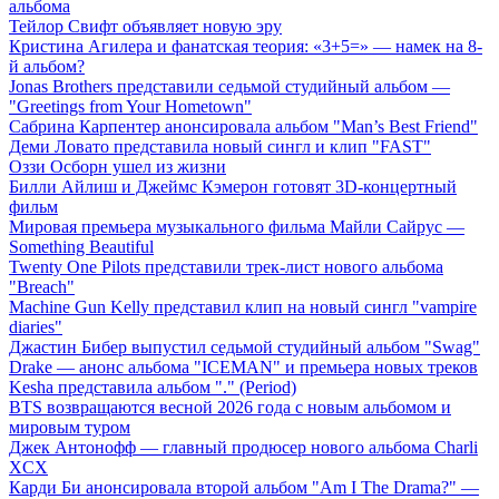
альбома
Тейлор Свифт объявляет новую эру
Кристина Агилера и фанатская теория: «3+5=» — намек на 8-
й альбом?
Jonas Brothers представили седьмой студийный альбом —
"Greetings from Your Hometown"
Сабрина Карпентер анонсировала альбом "Man’s Best Friend"
Деми Ловато представила новый сингл и клип "FAST"
Оззи Осборн ушел из жизни
Билли Айлиш и Джеймс Кэмерон готовят 3D-концертный
фильм
Мировая премьера музыкального фильма Майли Сайрус —
Something Beautiful
Twenty One Pilots представили трек-лист нового альбома
"Breach"
Machine Gun Kelly представил клип на новый сингл "vampire
diaries"
Джастин Бибер выпустил седьмой студийный альбом "Swag"
Drake — анонс альбома "ICEMAN" и премьера новых треков
Kesha представила альбом "." (Period)
BTS возвращаются весной 2026 года с новым альбомом и
мировым туром
Джек Антонофф — главный продюсер нового альбома Charli
XCX
Карди Би анонсировала второй альбом "Am I The Drama?" —