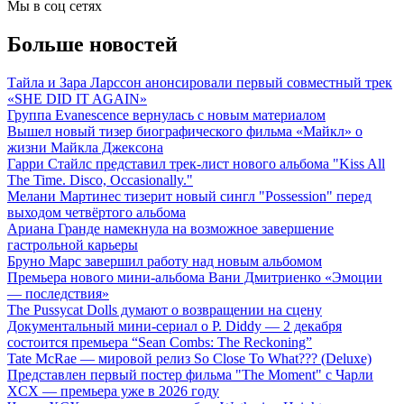
Мы в соц сетях
Больше новостей
Тайла и Зара Ларссон анонсировали первый совместный трек
«SHE DID IT AGAIN»
Группа Evanescence вернулась с новым материалом
Вышел новый тизер биографического фильма «Майкл» о
жизни Майкла Джексона
Гарри Стайлс представил трек-лист нового альбома "Kiss All
The Time. Disco, Occasionally."
Мелани Мартинес тизерит новый сингл "Possession" перед
выходом четвёртого альбома
Ариана Гранде намекнула на возможное завершение
гастрольной карьеры
Бруно Марс завершил работу над новым альбомом
Премьера нового мини-альбома Вани Дмитриенко «Эмоции
— последствия»
The Pussycat Dolls думают о возвращении на сцену
Документальный мини-сериал о P. Diddy — 2 декабря
состоится премьера “Sean Combs: The Reckoning”
Tate McRae — мировой релиз So Close To What??? (Deluxe)
Представлен первый постер фильма "The Moment" с Чарли
XCX — премьера уже в 2026 году