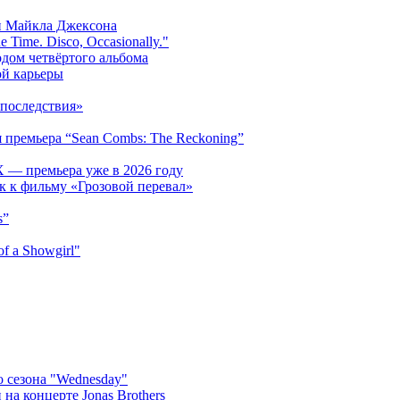
и Майкла Джексона
 Time. Disco, Occasionally."
одом четвёртого альбома
ой карьеры
последствия»
 премьера “Sean Combs: The Reckoning”
 — премьера уже в 2026 году
к к фильму «Грозовой перевал»
s”
f a Showgirl"
 сезона "Wednesday"
на концерте Jonas Brothers