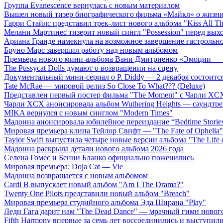
Группа Evanescence вернулась с новым материалом
Вышел новый тизер биографического фильма «Майкл» о жизн
Гарри Стайлс представил трек-лист нового альбома "Kiss All The
Мелани Мартинес тизерит новый сингл "Possession" перед вых
Ариана Гранде намекнула на возможное завершение гастрольн
Бруно Марс завершил работу над новым альбомом
Премьера нового мини-альбома Вани Дмитриенко «Эмоции — 
The Pussycat Dolls думают о возвращении на сцену
Документальный мини-сериал о P. Diddy — 2 декабря состоится
Tate McRae — мировой релиз So Close To What??? (Deluxe)
Представлен первый постер фильма "The Moment" с Чарли XCX
Чарли XCX анонсировала альбом Wuthering Heights — саундтре
MIKA вернулся с новым синглом "Modern Times"
Мадонна анонсировала юбилейное переиздание “Bedtime Storie
Мировая премьера клипа Тейлор Свифт — "The Fate of Ophelia"
Taylor Swift выпустила четыре новые версии альбома "The Life o
Мадонна раскрыла детали нового альбома 2026 года
Селена Гомес и Бенни Бланко официально поженились
Мировая премьера: Doja Cat — Vie
Мадонна возвращается с новым альбомом
Cardi B выпускает новый альбом "Am I The Drama?"
Twenty One Pilots представили новый альбом "Breach"
Мировая премьера студийного альбома Эда Ширана "Play"
Леди Гага дарит нам "The Dead Dance" — мрачный гимн нового
Fifth Harmony впервые за семь лет воссоединились и выступили 