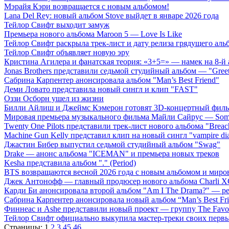
Мэрайя Кэри возвращается с новым альбомом!
Lana Del Rey: новый альбом Stove выйдет в январе 2026 года
Тейлор Свифт выходит замуж
Премьера нового альбома Maroon 5 — Love Is Like
Тейлор Свифт раскрыла трек-лист и дату релиза грядущего аль
Тейлор Свифт объявляет новую эру
Кристина Агилера и фанатская теория: «3+5=» — намек на 8-й
Jonas Brothers представили седьмой студийный альбом — "Gree
Сабрина Карпентер анонсировала альбом "Man’s Best Friend"
Деми Ловато представила новый сингл и клип "FAST"
Оззи Осборн ушел из жизни
Билли Айлиш и Джеймс Кэмерон готовят 3D-концертный фил
Мировая премьера музыкального фильма Майли Сайрус — Somet
Twenty One Pilots представили трек-лист нового альбома "Breac
Machine Gun Kelly представил клип на новый сингл "vampire dia
Джастин Бибер выпустил седьмой студийный альбом "Swag"
Drake — анонс альбома "ICEMAN" и премьера новых треков
Kesha представила альбом "." (Period)
BTS возвращаются весной 2026 года с новым альбомом и мир
Джек Антонофф — главный продюсер нового альбома Charli 
Карди Би анонсировала второй альбом "Am I The Drama?" — ре
Сабрина Карпентер анонсировала новый альбом “Man’s Best Fr
Финнеас и Ashe представили новый проект — группу The Favo
Тейлор Свифт официально выкупила мастер-треки своих перв
Страницы:
1
2
3
45
46