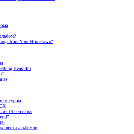
бома
 альбом?
tings from Your Hometown"
ьм
hing Beautiful
h"
ries"
овым туром
XCX
лиз 19 сентября
iend”
rs!
ых шести альбомов