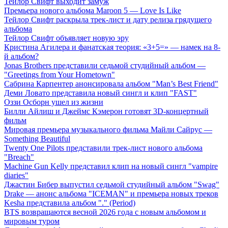
Тейлор Свифт выходит замуж
Премьера нового альбома Maroon 5 — Love Is Like
Тейлор Свифт раскрыла трек-лист и дату релиза грядущего
альбома
Тейлор Свифт объявляет новую эру
Кристина Агилера и фанатская теория: «3+5=» — намек на 8-
й альбом?
Jonas Brothers представили седьмой студийный альбом —
"Greetings from Your Hometown"
Сабрина Карпентер анонсировала альбом "Man’s Best Friend"
Деми Ловато представила новый сингл и клип "FAST"
Оззи Осборн ушел из жизни
Билли Айлиш и Джеймс Кэмерон готовят 3D-концертный
фильм
Мировая премьера музыкального фильма Майли Сайрус —
Something Beautiful
Twenty One Pilots представили трек-лист нового альбома
"Breach"
Machine Gun Kelly представил клип на новый сингл "vampire
diaries"
Джастин Бибер выпустил седьмой студийный альбом "Swag"
Drake — анонс альбома "ICEMAN" и премьера новых треков
Kesha представила альбом "." (Period)
BTS возвращаются весной 2026 года с новым альбомом и
мировым туром