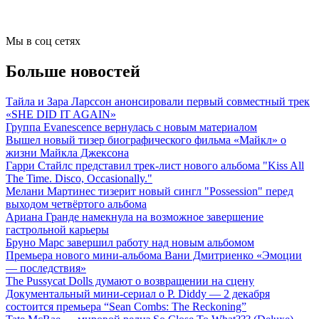
Мы в соц сетях
Больше новостей
Тайла и Зара Ларссон анонсировали первый совместный трек
«SHE DID IT AGAIN»
Группа Evanescence вернулась с новым материалом
Вышел новый тизер биографического фильма «Майкл» о
жизни Майкла Джексона
Гарри Стайлс представил трек-лист нового альбома "Kiss All
The Time. Disco, Occasionally."
Мелани Мартинес тизерит новый сингл "Possession" перед
выходом четвёртого альбома
Ариана Гранде намекнула на возможное завершение
гастрольной карьеры
Бруно Марс завершил работу над новым альбомом
Премьера нового мини-альбома Вани Дмитриенко «Эмоции
— последствия»
The Pussycat Dolls думают о возвращении на сцену
Документальный мини-сериал о P. Diddy — 2 декабря
состоится премьера “Sean Combs: The Reckoning”