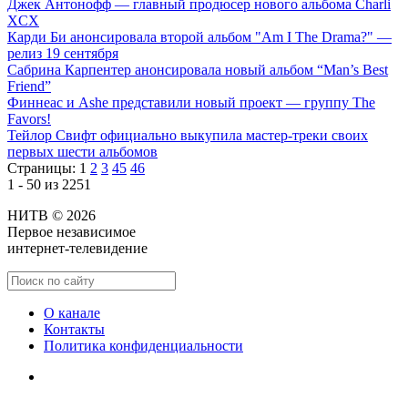
Джек Антонофф — главный продюсер нового альбома Charli
XCX
Карди Би анонсировала второй альбом "Am I The Drama?" —
релиз 19 сентября
Сабрина Карпентер анонсировала новый альбом “Man’s Best
Friend”
Финнеас и Ashe представили новый проект — группу The
Favors!
Тейлор Свифт официально выкупила мастер-треки своих
первых шести альбомов
Страницы:
1
2
3
45
46
1 - 50 из 2251
НИТВ © 2026
Первое независимое
интернет-телевидение
О канале
Контакты
Политика конфиденциальности