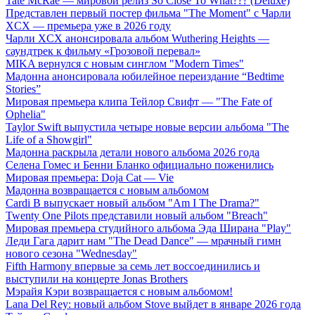
Tate McRae — мировой релиз So Close To What??? (Deluxe)
Представлен первый постер фильма "The Moment" с Чарли
XCX — премьера уже в 2026 году
Чарли XCX анонсировала альбом Wuthering Heights —
саундтрек к фильму «Грозовой перевал»
MIKA вернулся с новым синглом "Modern Times"
Мадонна анонсировала юбилейное переиздание “Bedtime
Stories”
Мировая премьера клипа Тейлор Свифт — "The Fate of
Ophelia"
Taylor Swift выпустила четыре новые версии альбома "The
Life of a Showgirl"
Мадонна раскрыла детали нового альбома 2026 года
Селена Гомес и Бенни Бланко официально поженились
Мировая премьера: Doja Cat — Vie
Мадонна возвращается с новым альбомом
Cardi B выпускает новый альбом "Am I The Drama?"
Twenty One Pilots представили новый альбом "Breach"
Мировая премьера студийного альбома Эда Ширана "Play"
Леди Гага дарит нам "The Dead Dance" — мрачный гимн
нового сезона "Wednesday"
Fifth Harmony впервые за семь лет воссоединились и
выступили на концерте Jonas Brothers
Мэрайя Кэри возвращается с новым альбомом!
Lana Del Rey: новый альбом Stove выйдет в январе 2026 года