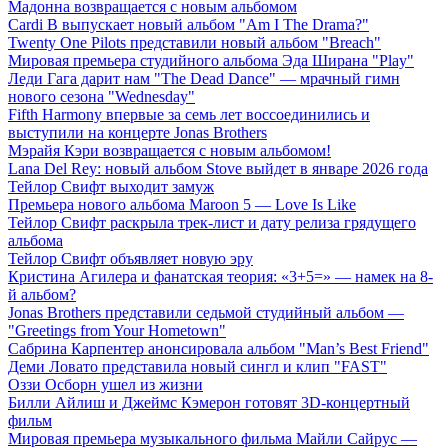
Мадонна возвращается с новым альбомом
Cardi B выпускает новый альбом "Am I The Drama?"
Twenty One Pilots представили новый альбом "Breach"
Мировая премьера студийного альбома Эда Ширана "Play"
Леди Гага дарит нам "The Dead Dance" — мрачный гимн
нового сезона "Wednesday"
Fifth Harmony впервые за семь лет воссоединились и
выступили на концерте Jonas Brothers
Мэрайя Кэри возвращается с новым альбомом!
Lana Del Rey: новый альбом Stove выйдет в январе 2026 года
Тейлор Свифт выходит замуж
Премьера нового альбома Maroon 5 — Love Is Like
Тейлор Свифт раскрыла трек-лист и дату релиза грядущего
альбома
Тейлор Свифт объявляет новую эру
Кристина Агилера и фанатская теория: «3+5=» — намек на 8-
й альбом?
Jonas Brothers представили седьмой студийный альбом —
"Greetings from Your Hometown"
Сабрина Карпентер анонсировала альбом "Man’s Best Friend"
Деми Ловато представила новый сингл и клип "FAST"
Оззи Осборн ушел из жизни
Билли Айлиш и Джеймс Кэмерон готовят 3D-концертный
фильм
Мировая премьера музыкального фильма Майли Сайрус —