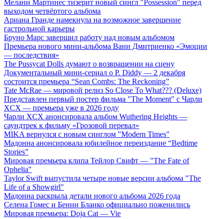
Мелани Мартинес тизерит новый сингл "Possession" перед
выходом четвёртого альбома
Ариана Гранде намекнула на возможное завершение
гастрольной карьеры
Бруно Марс завершил работу над новым альбомом
Премьера нового мини-альбома Вани Дмитриенко «Эмоции
— последствия»
The Pussycat Dolls думают о возвращении на сцену
Документальный мини-сериал о P. Diddy — 2 декабря
состоится премьера “Sean Combs: The Reckoning”
Tate McRae — мировой релиз So Close To What??? (Deluxe)
Представлен первый постер фильма "The Moment" с Чарли
XCX — премьера уже в 2026 году
Чарли XCX анонсировала альбом Wuthering Heights —
саундтрек к фильму «Грозовой перевал»
MIKA вернулся с новым синглом "Modern Times"
Мадонна анонсировала юбилейное переиздание “Bedtime
Stories”
Мировая премьера клипа Тейлор Свифт — "The Fate of
Ophelia"
Taylor Swift выпустила четыре новые версии альбома "The
Life of a Showgirl"
Мадонна раскрыла детали нового альбома 2026 года
Селена Гомес и Бенни Бланко официально поженились
Мировая премьера: Doja Cat — Vie