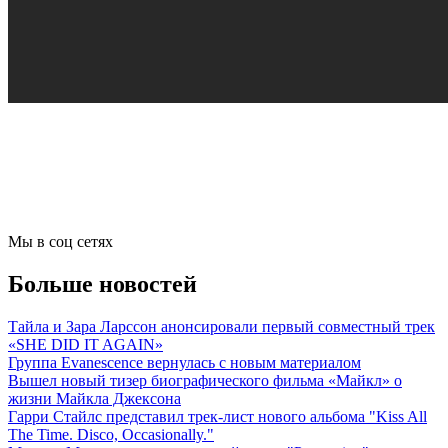
Мы в соц сетях
Больше новостей
Тайла и Зара Ларссон анонсировали первый совместный трек
«SHE DID IT AGAIN»
Группа Evanescence вернулась с новым материалом
Вышел новый тизер биографического фильма «Майкл» о
жизни Майкла Джексона
Гарри Стайлс представил трек-лист нового альбома "Kiss All
The Time. Disco, Occasionally."