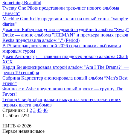
Something Beautiful
Twenty One Pilots представили трек-лист нового альбома
"Breach"
Machine Gun Kelly представил клип на новый сингл "vampire
diaries"
Джастин Бибер выпустил седьмой студийный альбом "Swag"
Drake — анонс альбома "ICEMAN" и премьера новых треков
Kesha представила альбом "." (Period)
BTS возвращаются весной 2026 года с новым альбомом и
мировым туром
Джек Антонофф — главный продюсер нового альбома Charli
XCX
Карди Би анонсировала второй альбом "Am I The Drama?" —
релиз 19 сентября
Сабрина Карпентер анонсировала новый альбом “Man’s Best
Friend”
Финнеас и Ashe представили новый проект — группу The
Favors!
Тейлор Свифт официально выкупила мастер-треки своих
первых шести альбомов
Страницы:
1
2
3
45
46
1 - 50 из 2251
НИТВ © 2026
Первое независимое