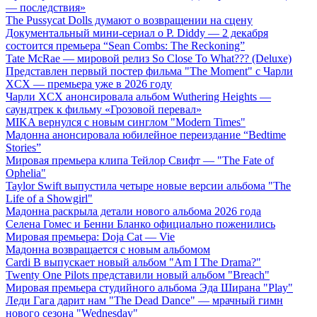
— последствия»
The Pussycat Dolls думают о возвращении на сцену
Документальный мини-сериал о P. Diddy — 2 декабря
состоится премьера “Sean Combs: The Reckoning”
Tate McRae — мировой релиз So Close To What??? (Deluxe)
Представлен первый постер фильма "The Moment" с Чарли
XCX — премьера уже в 2026 году
Чарли XCX анонсировала альбом Wuthering Heights —
саундтрек к фильму «Грозовой перевал»
MIKA вернулся с новым синглом "Modern Times"
Мадонна анонсировала юбилейное переиздание “Bedtime
Stories”
Мировая премьера клипа Тейлор Свифт — "The Fate of
Ophelia"
Taylor Swift выпустила четыре новые версии альбома "The
Life of a Showgirl"
Мадонна раскрыла детали нового альбома 2026 года
Селена Гомес и Бенни Бланко официально поженились
Мировая премьера: Doja Cat — Vie
Мадонна возвращается с новым альбомом
Cardi B выпускает новый альбом "Am I The Drama?"
Twenty One Pilots представили новый альбом "Breach"
Мировая премьера студийного альбома Эда Ширана "Play"
Леди Гага дарит нам "The Dead Dance" — мрачный гимн
нового сезона "Wednesday"