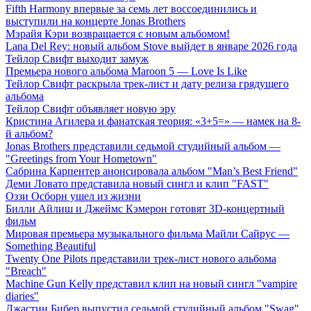
Fifth Harmony впервые за семь лет воссоединились и
выступили на концерте Jonas Brothers
Мэрайя Кэри возвращается с новым альбомом!
Lana Del Rey: новый альбом Stove выйдет в январе 2026 года
Тейлор Свифт выходит замуж
Премьера нового альбома Maroon 5 — Love Is Like
Тейлор Свифт раскрыла трек-лист и дату релиза грядущего
альбома
Тейлор Свифт объявляет новую эру
Кристина Агилера и фанатская теория: «3+5=» — намек на 8-
й альбом?
Jonas Brothers представили седьмой студийный альбом —
"Greetings from Your Hometown"
Сабрина Карпентер анонсировала альбом "Man’s Best Friend"
Деми Ловато представила новый сингл и клип "FAST"
Оззи Осборн ушел из жизни
Билли Айлиш и Джеймс Кэмерон готовят 3D-концертный
фильм
Мировая премьера музыкального фильма Майли Сайрус —
Something Beautiful
Twenty One Pilots представили трек-лист нового альбома
"Breach"
Machine Gun Kelly представил клип на новый сингл "vampire
diaries"
Джастин Бибер выпустил седьмой студийный альбом "Swag"