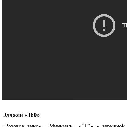
Элджей «360»
«Розовое вино», «Минимал», «360» - взрывной