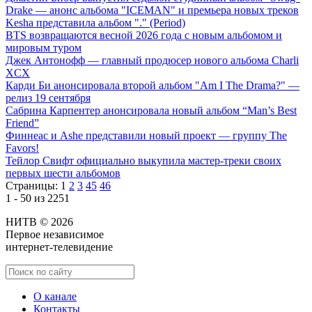
Drake — анонс альбома "ICEMAN" и премьера новых треков
Kesha представила альбом "." (Period)
BTS возвращаются весной 2026 года с новым альбомом и
мировым туром
Джек Антонофф — главный продюсер нового альбома Charli
XCX
Карди Би анонсировала второй альбом "Am I The Drama?" —
релиз 19 сентября
Сабрина Карпентер анонсировала новый альбом “Man’s Best
Friend”
Финнеас и Ashe представили новый проект — группу The
Favors!
Тейлор Свифт официально выкупила мастер-треки своих
первых шести альбомов
Страницы:
1
2
3
45
46
1 - 50 из 2251
НИТВ © 2026
Первое независимое
интернет-телевидение
О канале
Контакты