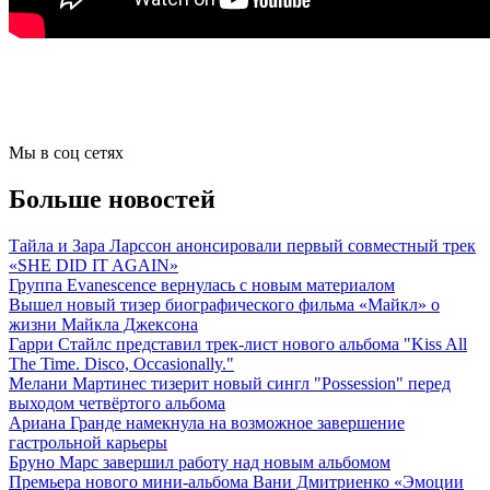
Мы в соц сетях
Больше новостей
Тайла и Зара Ларссон анонсировали первый совместный трек
«SHE DID IT AGAIN»
Группа Evanescence вернулась с новым материалом
Вышел новый тизер биографического фильма «Майкл» о
жизни Майкла Джексона
Гарри Стайлс представил трек-лист нового альбома "Kiss All
The Time. Disco, Occasionally."
Мелани Мартинес тизерит новый сингл "Possession" перед
выходом четвёртого альбома
Ариана Гранде намекнула на возможное завершение
гастрольной карьеры
Бруно Марс завершил работу над новым альбомом
Премьера нового мини-альбома Вани Дмитриенко «Эмоции