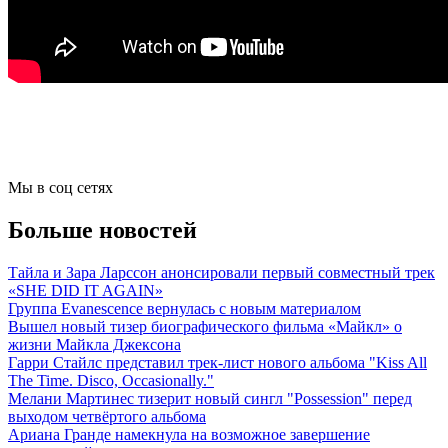
Мы в соц сетях
Больше новостей
Тайла и Зара Ларссон анонсировали первый совместный трек
«SHE DID IT AGAIN»
Группа Evanescence вернулась с новым материалом
Вышел новый тизер биографического фильма «Майкл» о
жизни Майкла Джексона
Гарри Стайлс представил трек-лист нового альбома "Kiss All
The Time. Disco, Occasionally."
Мелани Мартинес тизерит новый сингл "Possession" перед
выходом четвёртого альбома
Ариана Гранде намекнула на возможное завершение