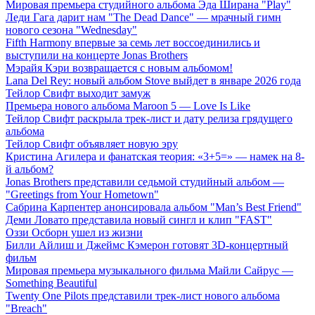
Мировая премьера студийного альбома Эда Ширана "Play"
Леди Гага дарит нам "The Dead Dance" — мрачный гимн
нового сезона "Wednesday"
Fifth Harmony впервые за семь лет воссоединились и
выступили на концерте Jonas Brothers
Мэрайя Кэри возвращается с новым альбомом!
Lana Del Rey: новый альбом Stove выйдет в январе 2026 года
Тейлор Свифт выходит замуж
Премьера нового альбома Maroon 5 — Love Is Like
Тейлор Свифт раскрыла трек-лист и дату релиза грядущего
альбома
Тейлор Свифт объявляет новую эру
Кристина Агилера и фанатская теория: «3+5=» — намек на 8-
й альбом?
Jonas Brothers представили седьмой студийный альбом —
"Greetings from Your Hometown"
Сабрина Карпентер анонсировала альбом "Man’s Best Friend"
Деми Ловато представила новый сингл и клип "FAST"
Оззи Осборн ушел из жизни
Билли Айлиш и Джеймс Кэмерон готовят 3D-концертный
фильм
Мировая премьера музыкального фильма Майли Сайрус —
Something Beautiful
Twenty One Pilots представили трек-лист нового альбома
"Breach"