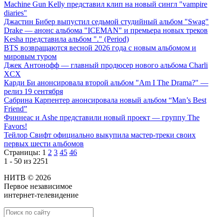
Machine Gun Kelly представил клип на новый сингл "vampire
diaries"
Джастин Бибер выпустил седьмой студийный альбом "Swag"
Drake — анонс альбома "ICEMAN" и премьера новых треков
Kesha представила альбом "." (Period)
BTS возвращаются весной 2026 года с новым альбомом и
мировым туром
Джек Антонофф — главный продюсер нового альбома Charli
XCX
Карди Би анонсировала второй альбом "Am I The Drama?" —
релиз 19 сентября
Сабрина Карпентер анонсировала новый альбом “Man’s Best
Friend”
Финнеас и Ashe представили новый проект — группу The
Favors!
Тейлор Свифт официально выкупила мастер-треки своих
первых шести альбомов
Страницы:
1
2
3
45
46
1 - 50 из 2251
НИТВ © 2026
Первое независимое
интернет-телевидение