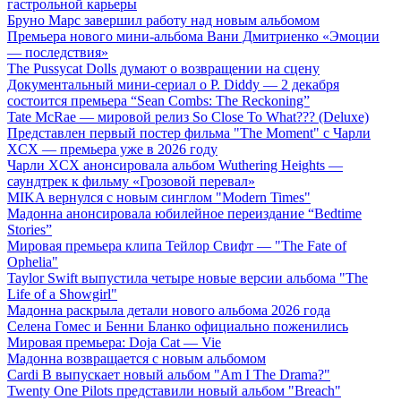
гастрольной карьеры
Бруно Марс завершил работу над новым альбомом
Премьера нового мини-альбома Вани Дмитриенко «Эмоции
— последствия»
The Pussycat Dolls думают о возвращении на сцену
Документальный мини-сериал о P. Diddy — 2 декабря
состоится премьера “Sean Combs: The Reckoning”
Tate McRae — мировой релиз So Close To What??? (Deluxe)
Представлен первый постер фильма "The Moment" с Чарли
XCX — премьера уже в 2026 году
Чарли XCX анонсировала альбом Wuthering Heights —
саундтрек к фильму «Грозовой перевал»
MIKA вернулся с новым синглом "Modern Times"
Мадонна анонсировала юбилейное переиздание “Bedtime
Stories”
Мировая премьера клипа Тейлор Свифт — "The Fate of
Ophelia"
Taylor Swift выпустила четыре новые версии альбома "The
Life of a Showgirl"
Мадонна раскрыла детали нового альбома 2026 года
Селена Гомес и Бенни Бланко официально поженились
Мировая премьера: Doja Cat — Vie
Мадонна возвращается с новым альбомом
Cardi B выпускает новый альбом "Am I The Drama?"
Twenty One Pilots представили новый альбом "Breach"