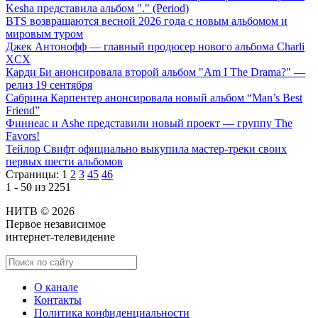
Kesha представила альбом "." (Period)
BTS возвращаются весной 2026 года с новым альбомом и
мировым туром
Джек Антонофф — главный продюсер нового альбома Charli
XCX
Карди Би анонсировала второй альбом "Am I The Drama?" —
релиз 19 сентября
Сабрина Карпентер анонсировала новый альбом “Man’s Best
Friend”
Финнеас и Ashe представили новый проект — группу The
Favors!
Тейлор Свифт официально выкупила мастер-треки своих
первых шести альбомов
Страницы:
1
2
3
45
46
1 - 50 из 2251
НИТВ © 2026
Первое независимое
интернет-телевидение
О канале
Контакты
Политика конфиденциальности