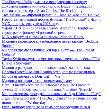
The Pussycat Dolls думают о возвращении на сцену
Документальный мини-сериал о P. Diddy — 2 декабря
состоится премьера “Sean Combs: The Reckoning”
Tate McRae — мировой релиз So Close To What??? (Deluxe)
Представлен первый постер фильма "The Moment" с Чарли
XCX — премьера уже в 2026 году
Чарли XCX анонсировала альбом Wuthering Heights —
саундтрек к фильму «Грозовой перевал»
MIKA вернулся с новым синглом "Modern Times"
Мадонна анонсировала юбилейное переиздание “Bedtime
Stories”
Мировая премьера клипа Тейлор Свифт — "The Fate of
Ophelia"
Taylor Swift выпустила четыре новые версии альбома "The
Life of a Showgirl"
Мадонна раскрыла детали нового альбома 2026 года
Селена Гомес и Бенни Бланко официально поженились
Мировая премьера: Doja Cat — Vie
Мадонна возвращается с новым альбомом
Cardi B выпускает новый альбом "Am I The Drama?"
Twenty One Pilots представили новый альбом "Breach"
Мировая премьера студийного альбома Эда Ширана "Play"
Леди Гага дарит нам "The Dead Dance" — мрачный гимн
нового сезона "Wednesday"
Fifth Harmony впервые за семь лет воссоединились и