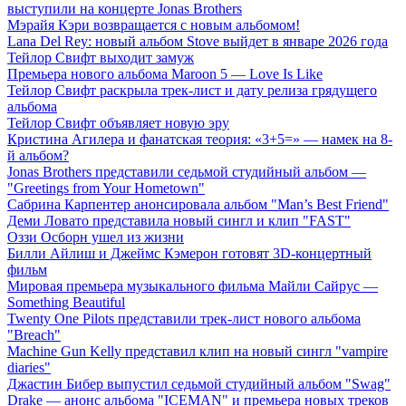
выступили на концерте Jonas Brothers
Мэрайя Кэри возвращается с новым альбомом!
Lana Del Rey: новый альбом Stove выйдет в январе 2026 года
Тейлор Свифт выходит замуж
Премьера нового альбома Maroon 5 — Love Is Like
Тейлор Свифт раскрыла трек-лист и дату релиза грядущего
альбома
Тейлор Свифт объявляет новую эру
Кристина Агилера и фанатская теория: «3+5=» — намек на 8-
й альбом?
Jonas Brothers представили седьмой студийный альбом —
"Greetings from Your Hometown"
Сабрина Карпентер анонсировала альбом "Man’s Best Friend"
Деми Ловато представила новый сингл и клип "FAST"
Оззи Осборн ушел из жизни
Билли Айлиш и Джеймс Кэмерон готовят 3D-концертный
фильм
Мировая премьера музыкального фильма Майли Сайрус —
Something Beautiful
Twenty One Pilots представили трек-лист нового альбома
"Breach"
Machine Gun Kelly представил клип на новый сингл "vampire
diaries"
Джастин Бибер выпустил седьмой студийный альбом "Swag"
Drake — анонс альбома "ICEMAN" и премьера новых треков