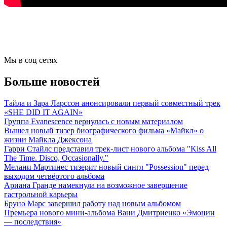
Мы в соц сетях
Больше новостей
Тайла и Зара Ларссон анонсировали первый совместный трек
«SHE DID IT AGAIN»
Группа Evanescence вернулась с новым материалом
Вышел новый тизер биографического фильма «Майкл» о
жизни Майкла Джексона
Гарри Стайлс представил трек-лист нового альбома "Kiss All
The Time. Disco, Occasionally."
Мелани Мартинес тизерит новый сингл "Possession" перед
выходом четвёртого альбома
Ариана Гранде намекнула на возможное завершение
гастрольной карьеры
Бруно Марс завершил работу над новым альбомом
Премьера нового мини-альбома Вани Дмитриенко «Эмоции
— последствия»