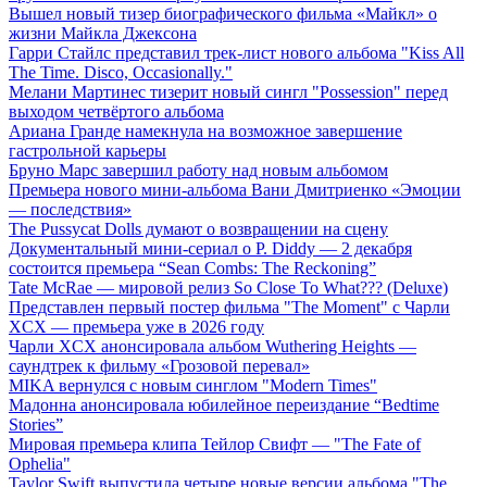
Вышел новый тизер биографического фильма «Майкл» о
жизни Майкла Джексона
Гарри Стайлс представил трек-лист нового альбома "Kiss All
The Time. Disco, Occasionally."
Мелани Мартинес тизерит новый сингл "Possession" перед
выходом четвёртого альбома
Ариана Гранде намекнула на возможное завершение
гастрольной карьеры
Бруно Марс завершил работу над новым альбомом
Премьера нового мини-альбома Вани Дмитриенко «Эмоции
— последствия»
The Pussycat Dolls думают о возвращении на сцену
Документальный мини-сериал о P. Diddy — 2 декабря
состоится премьера “Sean Combs: The Reckoning”
Tate McRae — мировой релиз So Close To What??? (Deluxe)
Представлен первый постер фильма "The Moment" с Чарли
XCX — премьера уже в 2026 году
Чарли XCX анонсировала альбом Wuthering Heights —
саундтрек к фильму «Грозовой перевал»
MIKA вернулся с новым синглом "Modern Times"
Мадонна анонсировала юбилейное переиздание “Bedtime
Stories”
Мировая премьера клипа Тейлор Свифт — "The Fate of
Ophelia"
Taylor Swift выпустила четыре новые версии альбома "The