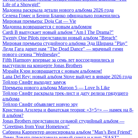
Life of a Showgirl"
Мадонна раскрыла детали нового альбома 2026 года
Селена Гомес и Бенни Бланко официально поженились
Мировая премьера: Doja Cat — Vie
Мадонна возвращается с новым альбомом
Cardi B выпускает новый альбом "Am I The Drama?"
Twenty One Pilots представили новый альбом "Breach"
Мировая премьера студийного альбома Эда Ширана "Play"
Леди Гага дарит нам "The Dead Dance" — мрачный гимн
нового сезона "Wednesday"
Fifth Harmony впервые за семь лет воссоединились и
выступили на концерте Jonas Brothers
Мэрайя Кэри возвращается с новым альбомом!
Lana Del Rey: новый альбом Stove выйдет в январе 2026 года
Тейлор Свифт выходит замуж
Премьера нового альбома Maroon 5 — Love Is Like
Тейлор Свифт раскрыла трек-лист и дату релиза грядущего
альбома
Тейлор Свифт объявляет новую эру
Кристина Агилера и фанатская теория: «3+5=» — намек на 8-
й альбом?
Jonas Brothers представили седьмой студийный альбом —
"Greetings from Your Hometown"
Сабрина Карпентер анонсировала альбом "Man’s Best Friend"
Деми Ловато представила новый сингл и клип "FAST"