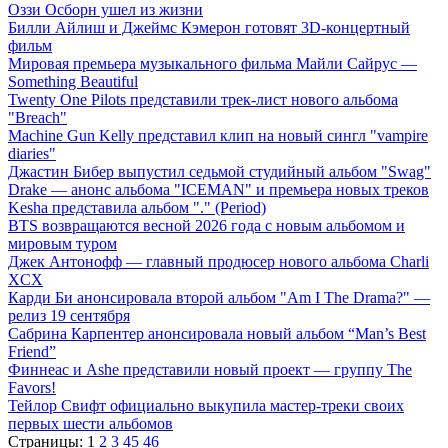
Оззи Осборн ушел из жизни
Билли Айлиш и Джеймс Кэмерон готовят 3D-концертный
фильм
Мировая премьера музыкального фильма Майли Сайрус —
Something Beautiful
Twenty One Pilots представили трек-лист нового альбома
"Breach"
Machine Gun Kelly представил клип на новый сингл "vampire
diaries"
Джастин Бибер выпустил седьмой студийный альбом "Swag"
Drake — анонс альбома "ICEMAN" и премьера новых треков
Kesha представила альбом "." (Period)
BTS возвращаются весной 2026 года с новым альбомом и
мировым туром
Джек Антонофф — главный продюсер нового альбома Charli
XCX
Карди Би анонсировала второй альбом "Am I The Drama?" —
релиз 19 сентября
Сабрина Карпентер анонсировала новый альбом “Man’s Best
Friend”
Финнеас и Ashe представили новый проект — группу The
Favors!
Тейлор Свифт официально выкупила мастер-треки своих
первых шести альбомов
Страницы:
1
2
3
45
46