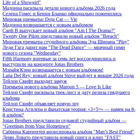
Life of a Showgirl"
Мадонна раскрыла детали нового альбома 2026 года
Селена Гомес и Бенни Бланко официально поженились
Мировая премьера: Doja Cat — Vie
Мадонна возвращается с новым альбомом
Cardi B выпускает новый альбом "Am I The Drama?"
Twenty One Pilots представили новый альбом "Breach"
Мировая премьера студийного альбома Эда Ширана "Play"
Леди Гага дарит нам "The Dead Dance" — мрачный гимн
нового сезона "Wednesday"
Fifth Harmony впервые за семь лет воссоединились и
выступили на концерте Jonas Brothers
Мэрайя Кэри возвращается с новым альбомом!
Lana Del Rey: новый альбом Stove выйдет в январе 2026 года
Тейлор Свифт выходит замуж
Премьера нового альбома Maroon 5 — Love Is Like
Тейлор Свифт раскрыла трек-лист и дату релиза грядущего
альбома
Тейлор Свифт объявляет новую эру
Кристина Агилера и фанатская теория: «3+5=» — намек на 8-
й альбом?
Jonas Brothers представили седьмой студийный альбом —
"Greetings from Your Hometown"
Сабрина Карпентер анонсировала альбом "Man’s Best Friend"
Деми Ловато представила новый сингл и клип "FAST"