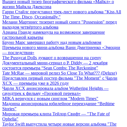
Вышел новый тизер биографического фильма «Майкл» о
жизни Майкла Джексона
Гарри Стайлс представил трек-лист нового альбома "Kiss All
The Time. Disco, Occasionally."
Мелани Мартинес тизерит новый сингл "Possession" перед
выходом четвёртого альбома
Ариана Гранде намекнула на возможное завершение
гастрольной карьеры
Бруно Марс завершил работу над новым альбомом
Премьера нового мини-альбома Вани Дмитриенко «Эмоции
— последствия»
The Pussycat Dolls думают о возвращении на сцену
Документальный мини-сериал о P. Diddy — 2 декабря
состоится премьера “Sean Combs: The Reckoning”
Tate McRae — мировой релиз So Close To What??? (Deluxe)
Представлен первый постер фильма "The Moment" с Чарли
XCX — премьера уже в 2026 году
Чарли XCX анонсировала альбом Wuthering Heights —
саундтрек к фильму «Грозовой перевал»
MIKA вернулся с новым синглом "Modern Times"
Мадонна анонсировала юбилейное переиздание “Bedtime
Stories”
Мировая премьера клипа Тейлор Свифт — "The Fate of
Ophelia"
Taylor Swift выпустила четыре новые версии альбома "The