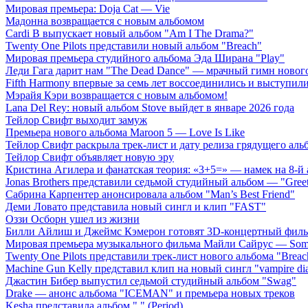
Мировая премьера: Doja Cat — Vie
Мадонна возвращается с новым альбомом
Cardi B выпускает новый альбом "Am I The Drama?"
Twenty One Pilots представили новый альбом "Breach"
Мировая премьера студийного альбома Эда Ширана "Play"
Леди Гага дарит нам "The Dead Dance" — мрачный гимн нового
Fifth Harmony впервые за семь лет воссоединились и выступили 
Мэрайя Кэри возвращается с новым альбомом!
Lana Del Rey: новый альбом Stove выйдет в январе 2026 года
Тейлор Свифт выходит замуж
Премьера нового альбома Maroon 5 — Love Is Like
Тейлор Свифт раскрыла трек-лист и дату релиза грядущего аль
Тейлор Свифт объявляет новую эру
Кристина Агилера и фанатская теория: «3+5=» — намек на 8-й
Jonas Brothers представили седьмой студийный альбом — "Gree
Сабрина Карпентер анонсировала альбом "Man’s Best Friend"
Деми Ловато представила новый сингл и клип "FAST"
Оззи Осборн ушел из жизни
Билли Айлиш и Джеймс Кэмерон готовят 3D-концертный фил
Мировая премьера музыкального фильма Майли Сайрус — Somet
Twenty One Pilots представили трек-лист нового альбома "Breac
Machine Gun Kelly представил клип на новый сингл "vampire dia
Джастин Бибер выпустил седьмой студийный альбом "Swag"
Drake — анонс альбома "ICEMAN" и премьера новых треков
Kesha представила альбом "." (Period)