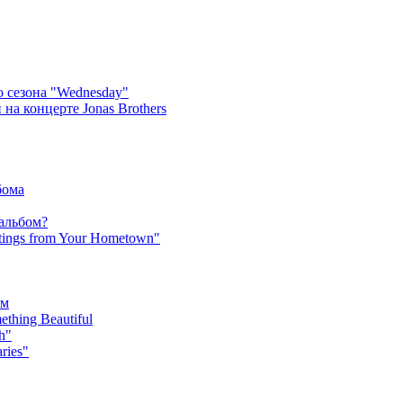
 сезона "Wednesday"
на концерте Jonas Brothers
бома
 альбом?
tings from Your Hometown"
ьм
hing Beautiful
h"
ries"