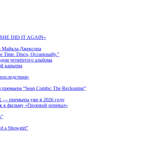
 «SHE DID IT AGAIN»
и Майкла Джексона
 Time. Disco, Occasionally."
одом четвёртого альбома
ой карьеры
последствия»
 премьера “Sean Combs: The Reckoning”
 — премьера уже в 2026 году
к к фильму «Грозовой перевал»
s”
f a Showgirl"