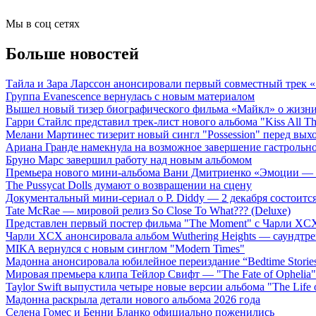
Мы в соц сетях
Больше новостей
Тайла и Зара Ларссон анонсировали первый совместный трек
Группа Evanescence вернулась с новым материалом
Вышел новый тизер биографического фильма «Майкл» о жизн
Гарри Стайлс представил трек-лист нового альбома "Kiss All The
Мелани Мартинес тизерит новый сингл "Possession" перед вых
Ариана Гранде намекнула на возможное завершение гастрольн
Бруно Марс завершил работу над новым альбомом
Премьера нового мини-альбома Вани Дмитриенко «Эмоции — 
The Pussycat Dolls думают о возвращении на сцену
Документальный мини-сериал о P. Diddy — 2 декабря состоится
Tate McRae — мировой релиз So Close To What??? (Deluxe)
Представлен первый постер фильма "The Moment" с Чарли XCX
Чарли XCX анонсировала альбом Wuthering Heights — саундтре
MIKA вернулся с новым синглом "Modern Times"
Мадонна анонсировала юбилейное переиздание “Bedtime Storie
Мировая премьера клипа Тейлор Свифт — "The Fate of Ophelia"
Taylor Swift выпустила четыре новые версии альбома "The Life o
Мадонна раскрыла детали нового альбома 2026 года
Селена Гомес и Бенни Бланко официально поженились