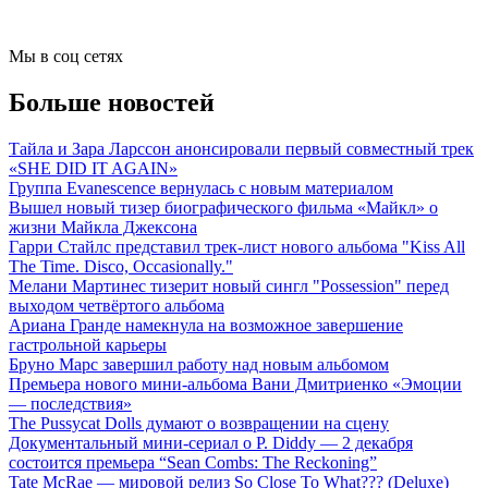
Мы в соц сетях
Больше новостей
Тайла и Зара Ларссон анонсировали первый совместный трек
«SHE DID IT AGAIN»
Группа Evanescence вернулась с новым материалом
Вышел новый тизер биографического фильма «Майкл» о
жизни Майкла Джексона
Гарри Стайлс представил трек-лист нового альбома "Kiss All
The Time. Disco, Occasionally."
Мелани Мартинес тизерит новый сингл "Possession" перед
выходом четвёртого альбома
Ариана Гранде намекнула на возможное завершение
гастрольной карьеры
Бруно Марс завершил работу над новым альбомом
Премьера нового мини-альбома Вани Дмитриенко «Эмоции
— последствия»
The Pussycat Dolls думают о возвращении на сцену
Документальный мини-сериал о P. Diddy — 2 декабря
состоится премьера “Sean Combs: The Reckoning”
Tate McRae — мировой релиз So Close To What??? (Deluxe)