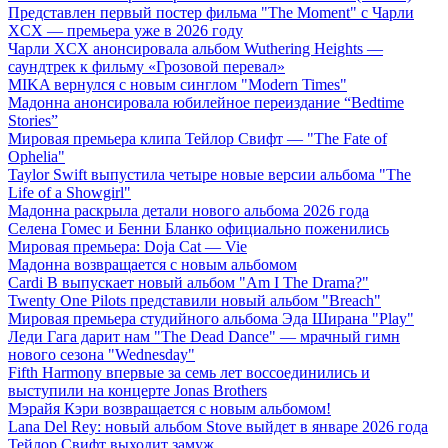
Представлен первый постер фильма "The Moment" с Чарли
XCX — премьера уже в 2026 году
Чарли XCX анонсировала альбом Wuthering Heights —
саундтрек к фильму «Грозовой перевал»
MIKA вернулся с новым синглом "Modern Times"
Мадонна анонсировала юбилейное переиздание “Bedtime
Stories”
Мировая премьера клипа Тейлор Свифт — "The Fate of
Ophelia"
Taylor Swift выпустила четыре новые версии альбома "The
Life of a Showgirl"
Мадонна раскрыла детали нового альбома 2026 года
Селена Гомес и Бенни Бланко официально поженились
Мировая премьера: Doja Cat — Vie
Мадонна возвращается с новым альбомом
Cardi B выпускает новый альбом "Am I The Drama?"
Twenty One Pilots представили новый альбом "Breach"
Мировая премьера студийного альбома Эда Ширана "Play"
Леди Гага дарит нам "The Dead Dance" — мрачный гимн
нового сезона "Wednesday"
Fifth Harmony впервые за семь лет воссоединились и
выступили на концерте Jonas Brothers
Мэрайя Кэри возвращается с новым альбомом!
Lana Del Rey: новый альбом Stove выйдет в январе 2026 года
Тейлор Свифт выходит замуж