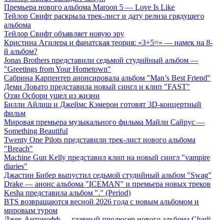
Премьера нового альбома Maroon 5 — Love Is Like
Тейлор Свифт раскрыла трек-лист и дату релиза грядущего
альбома
Тейлор Свифт объявляет новую эру
Кристина Агилера и фанатская теория: «3+5=» — намек на 8-
й альбом?
Jonas Brothers представили седьмой студийный альбом —
"Greetings from Your Hometown"
Сабрина Карпентер анонсировала альбом "Man’s Best Friend"
Деми Ловато представила новый сингл и клип "FAST"
Оззи Осборн ушел из жизни
Билли Айлиш и Джеймс Кэмерон готовят 3D-концертный
фильм
Мировая премьера музыкального фильма Майли Сайрус —
Something Beautiful
Twenty One Pilots представили трек-лист нового альбома
"Breach"
Machine Gun Kelly представил клип на новый сингл "vampire
diaries"
Джастин Бибер выпустил седьмой студийный альбом "Swag"
Drake — анонс альбома "ICEMAN" и премьера новых треков
Kesha представила альбом "." (Period)
BTS возвращаются весной 2026 года с новым альбомом и
мировым туром
Джек Антонофф — главный продюсер нового альбома Charli